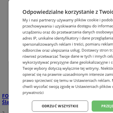
Odpowiedzialne korzystanie z Twoi
My i nasi partnerzy używamy plików cookie i podob
przechowywania i uzyskiwania dostępu do informac
urządzeniu oraz do przetwarzania danych osobowych
adres IP, unikalne identyfikatory i dane przeglądani
spersonalizowanych reklam i treści, pomiaru reklam i
odbiorców oraz ulepszania usług.
Dostawcy stron tr
również przetwarzać Twoje dane w tych i innych cel
wykorzystywać precyzyjne dane geolokalizacyjne i c
Twoje wybory dotyczą wyłącznie tej witryny. Niekt
opierać się na prawnie uzasadnionym interesie zami
prawo sprzeciwić się temu w
Ustawieniach reklam
.
chwili wycofać swoją zgodę w
Ustawieniach plików 
prywatności
FOTO
Tłumy przed Areną Zabrze. Za nami
Śląska Scena Letnia z gwiazdami rapu!
ODRZUĆ WSZYSTKIE
PRZEJ
2