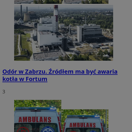
Odór w Zabrzu. Źródłem ma być awaria
kotła w Fortum
3