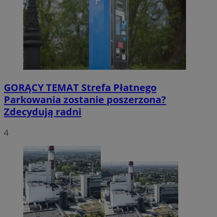
GORĄCY TEMAT
Strefa Płatnego
Parkowania zostanie poszerzona?
Zdecydują radni
4