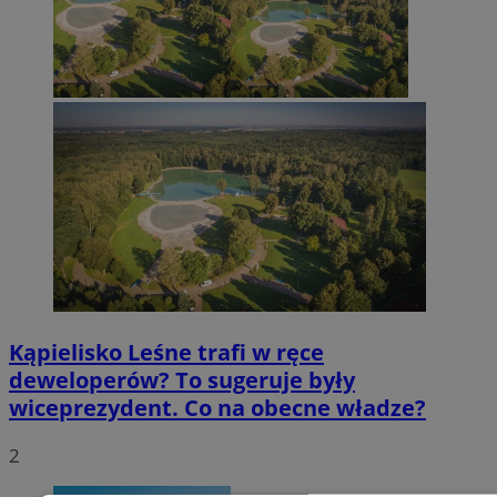
Kąpielisko Leśne trafi w ręce
deweloperów? To sugeruje były
wiceprezydent. Co na obecne władze?
2