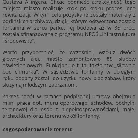
Gustava Allingera. Chcąc podnieść atrakcyjność tego
miejsca miasto realizuje krok po kroku proces jego
rewitalizacji. W tym celu pozyskane zostały materiały z
berlińskich archiwów, dzięki którym odtworzona została
fontanna w sercu parku. Jej budowa aż w 85 proc.
została sfinansowana z programu NFOŚ „Infrastruktura
i środowisko”.
Warto przypomnieć, że wcześniej, wzdłuż dwóch
głównych alei, miasto zamontowało 85 słupów
oświetleniowych. Funkcjonuje tutaj także tzw.„siłownia
pod chmurką”. W sąsiedztwie fontanny w ubiegłym
roku oddany został do użytku nowy plac zabaw, który
służy najmłodszym zabrzanom.
Zakres robót w ramach podpisanej umowy obejmuje
m.in. prace dot. muru oporowego, schodów, pochylni
terenowej dla osób z niepełnosprawnościami, małej
architektury oraz terenu wokół fontanny.
Zagospodarowanie terenu: