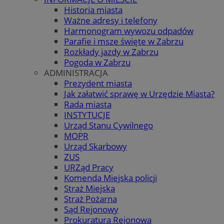
Historia miasta
Ważne adresy i telefony
Harmonogram wywozu odpadów
Parafie i msze święte w Zabrzu
Rozkłady jazdy w Zabrzu
Pogoda w Zabrzu
ADMINISTRACJA
Prezydent miasta
Jak załatwić sprawę w Urzędzie Miasta?
Rada miasta
INSTYTUCJE
Urząd Stanu Cywilnego
MOPR
Urząd Skarbowy
ZUS
URZąd Pracy
Komenda Miejska policji
Straż Miejska
Straż Pożarna
Sąd Rejonowy
Prokuratura Rejonowa