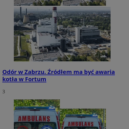
Odór w Zabrzu. Źródłem ma być awaria
kotła w Fortum
3