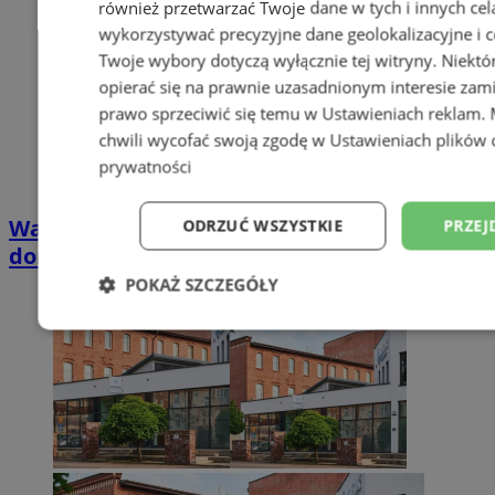
również przetwarzać Twoje dane w tych i innych cel
wykorzystywać precyzyjne dane geolokalizacyjne i c
Twoje wybory dotyczą wyłącznie tej witryny. Niekt
opierać się na prawnie uzasadnionym interesie zami
prawo sprzeciwić się temu w
Ustawieniach reklam
.
chwili wycofać swoją zgodę w
Ustawieniach plików 
prywatności
Wakacyjny wypoczynek nad Bałtykiem w
ODRZUĆ WSZYSTKIE
PRZEJ
domkach Szmaragdowe Morze
POKAŻ SZCZEGÓŁY
Niezbędne
Wydajność
Targetowani
Niesklasyfikowane