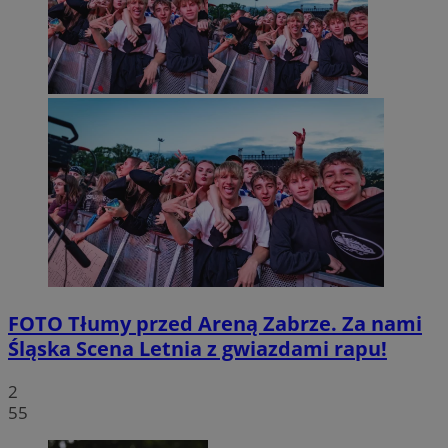
FOTO
Tłumy przed Areną Zabrze. Za nami
Śląska Scena Letnia z gwiazdami rapu!
2
55