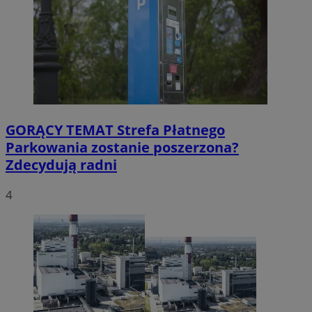
GORĄCY TEMAT
Strefa Płatnego
Parkowania zostanie poszerzona?
Zdecydują radni
4