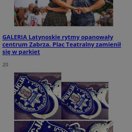
GALERIA
Latynoskie rytmy opanowały
centrum Zabrza. Plac Teatralny zamienił
się w parkiet
20