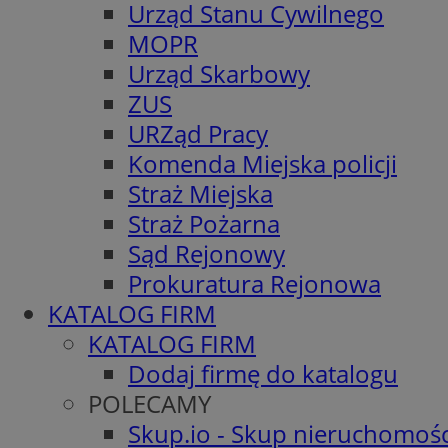
Urząd Stanu Cywilnego
MOPR
Urząd Skarbowy
ZUS
URZąd Pracy
Komenda Miejska policji
Straż Miejska
Straż Pożarna
Sąd Rejonowy
Prokuratura Rejonowa
KATALOG FIRM
KATALOG FIRM
Dodaj firmę do katalogu
POLECAMY
Skup.io - Skup nieruchomośc