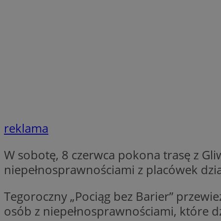
Nazwa
Nazwa
ustat_xq6z219uw9
Nazwa
__Secure-YNID
_clck
__gads
FCCDCF
MUID
__eoi
ANONCHK
reklama
_clsk
W sobotę, 8 czerwca pokona trasę z Gli
test_cookie
niepełnosprawnościami z placówek dzia
_ga_NBM6HFESG6
_fbp
OAID
Tegoroczny „Pociąg bez Barier” przewie
osób z niepełnosprawnościami, które dzi
MR