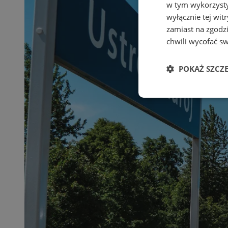
w tym wykorzysty
wyłącznie tej wi
zamiast na zgodz
chwili wycofać s
POKAŻ SZCZ
Niezbędne
Ni
Niezbędne pliki cook
zarządzanie kontem. 
Nazwa