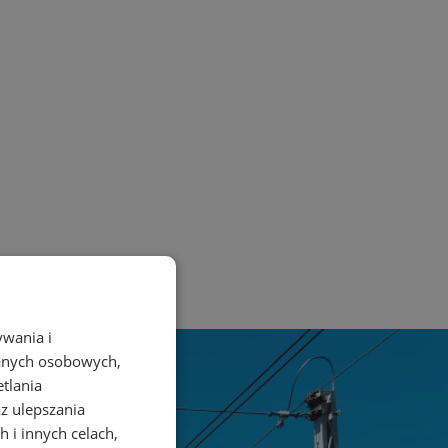
ywania i
danych osobowych,
etlania
az ulepszania
 i innych celach,