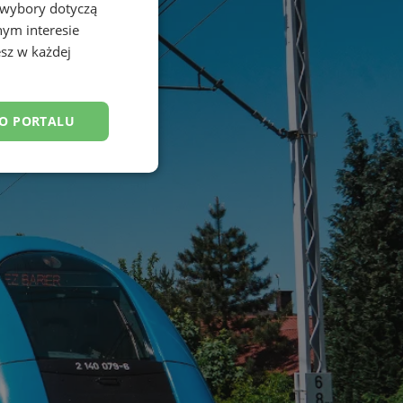
 wybory dotyczą
nym interesie
sz w każdej
DO PORTALU
esklasyfikowane
ane
owanie użytkownika i
j.