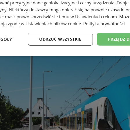
wać precyzyjne dane geolokalizacyjne i cechy urządzenia. Twoje
tryny. Niektórzy dostawcy mogą opierać się na prawnie uzasadnio
ie; masz prawo sprzeciwić się temu w
Ustawieniach reklam
. Może
woją zgodę w
Ustawieniach plików cookie
.
Polityka prywatności
EGÓŁY
ODRZUĆ WSZYSTKIE
PRZEJDŹ 
Wydajność
Targetowanie
Funkcjonalność
Ni
ezbędne
Wydajność
Targetowanie
Funkcjonalność
Niesklasyfikow
ie umożliwiają korzystanie z podstawowych funkcji strony internetowej, takich jak log
Bez niezbędnych plików cookie nie można prawidłowo korzystać ze strony internetowe
Provider
/
Okres
Opis
Domena
przechowywania