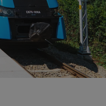
ator sesji.
ator sesji.
ator sesji.
 ludzi i botów. Jest
j, ponieważ
tów na temat
j.
 ludzi i botów. Jest
j, ponieważ
tów na temat
j.
usługę Cookie-
rencji dotyczących
est to konieczne,
działał poprawnie.
cje o zgodzie
h dotyczących
tryny. Rejestruje
ci i ustawień
ie w kolejnych
nie musi ponownie
 zwiększa wygodę i
ych.