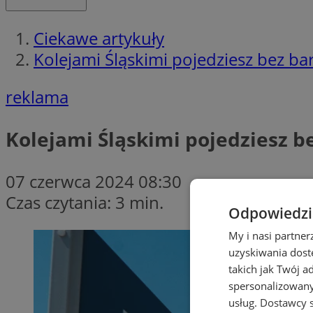
Ciekawe artykuły
Kolejami Śląskimi pojedziesz bez bar
reklama
Kolejami Śląskimi pojedziesz b
07 czerwca 2024 08:30
Czas czytania: 3 min.
Odpowiedzia
My i nasi partne
uzyskiwania dost
takich jak Twój a
spersonalizowanyc
usług.
Dostawcy s