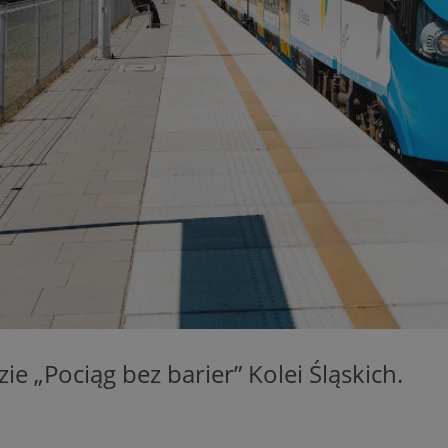
zabrze.com.pl
1 rok
Ten plik cookie przechowuje identyfik
zabrze.com.pl
1 rok
Ten plik cookie przechowuje identyfik
zabrze.com.pl
1 rok
Ten plik cookie przechowuje identyfik
29 minut 53
Ten plik cookie służy do rozróżniania
Cloudflare
sekundy
to korzystne dla strony internetowe
Inc.
umożliwia tworzenie ważnych rapor
.x.com
korzystania z jej witryny internetowe
29 minut 55
Ten plik cookie służy do rozróżniania
Cloudflare
sekund
to korzystne dla strony internetowe
Inc.
umożliwia tworzenie ważnych rapor
.twitter.com
korzystania z jej witryny internetowe
nt
4 tygodnie 2 dni
Ten plik cookie jest używany przez 
CookieScript
Script.com do zapamiętywania prefe
zabrze.com.pl
zgody użytkownika na pliki cookie. J
aby baner cookie Cookie-Script.com 
Google Privacy Policy
METADATA
5 miesięcy 4
Ten plik cookie przechowuje informa
YouTube
tygodnie
użytkownika oraz jego preferencjac
.youtube.com
prywatności podczas korzystania z wi
wybory dotyczące polityki prywatnoś
e „Pociąg bez barier” Kolei Śląskich.
zgody, zapewniając ich przestrzegan
wizytach. Dzięki temu użytkownik 
konfigurować swoich preferencji, co
zgodność z regulacjami ochrony dan