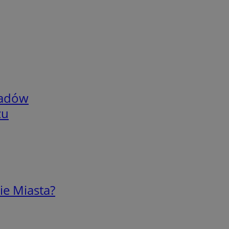
adów
zu
ie Miasta?