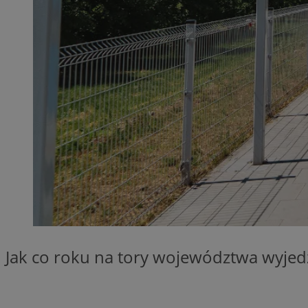
SessID
QeSessID
MvSessID
__cf_bm
__cf_bm
CookieScriptConse
VISITOR_PRIVACY_
Jak co roku na tory województwa wyjedzi