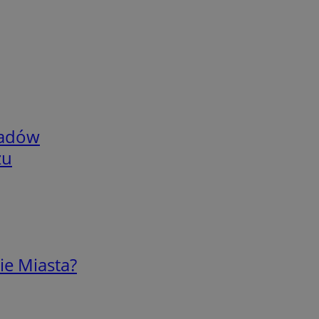
adów
zu
ie Miasta?