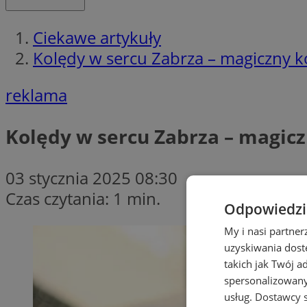
Ciekawe artykuły
Kolędy w sercu Zabrza – magiczny ko
reklama
Kolędy w sercu Zabrza – magicz
03 stycznia 2025 08:30
Czas czytania: 1 min.
Odpowiedzia
My i nasi partne
uzyskiwania dost
takich jak Twój a
spersonalizowanyc
usług.
Dostawcy s