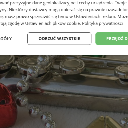
wać precyzyjne dane geolokalizacyjne i cechy urządzenia. Twoje
tryny. Niektórzy dostawcy mogą opierać się na prawnie uzasadnio
ie; masz prawo sprzeciwić się temu w
Ustawieniach reklam
. Może
woją zgodę w
Ustawieniach plików cookie
.
Polityka prywatności
EGÓŁY
ODRZUĆ WSZYSTKIE
PRZEJDŹ 
Wydajność
Targetowanie
Funkcjonalność
Ni
ezbędne
Wydajność
Targetowanie
Funkcjonalność
Niesklasyfikow
ie umożliwiają korzystanie z podstawowych funkcji strony internetowej, takich jak log
Bez niezbędnych plików cookie nie można prawidłowo korzystać ze strony internetowe
Provider
/
Okres
Opis
Domena
przechowywania