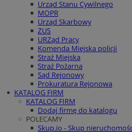
Urząd Stanu Cywilnego
MOPR
Urząd Skarbowy
ZUS
URZąd Pracy
Komenda Miejska policji
Straż Miejska
Straż Pożarna
Sąd Rejonowy
Prokuratura Rejonowa
KATALOG FIRM
KATALOG FIRM
Dodaj firmę do katalogu
POLECAMY
Skup.io - Skup nieruchomośc