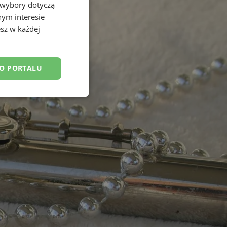
 wybory dotyczą
nym interesie
sz w każdej
DO PORTALU
esklasyfikowane
ane
owanie użytkownika i
j.