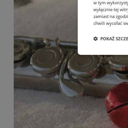
w tym wykorzysty
wyłącznie tej wi
zamiast na zgodz
chwili wycofać s
POKAŻ SZCZ
Niezbędne
Ni
Niezbędne pliki cook
zarządzanie kontem. 
Nazwa