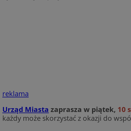
Nazwa
Nazwa
ustat_xq6z219uw9
Nazwa
__Secure-YNID
_clck
__gads
FCCDCF
MUID
__eoi
ANONCHK
_clsk
reklama
test_cookie
_ga_NBM6HFESG6
Urząd Miasta
zaprasza w piątek,
10 
_fbp
OAID
każdy może skorzystać z okazji do wspó
MR