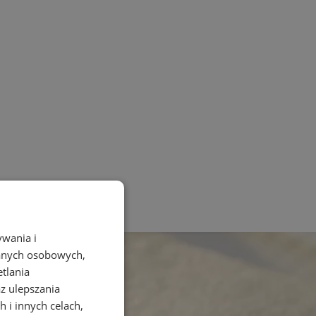
ywania i
danych osobowych,
etlania
az ulepszania
 i innych celach,