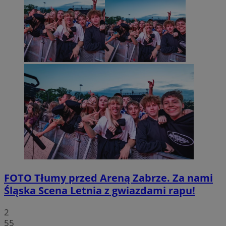
FOTO
Tłumy przed Areną Zabrze. Za nami
Śląska Scena Letnia z gwiazdami rapu!
2
55