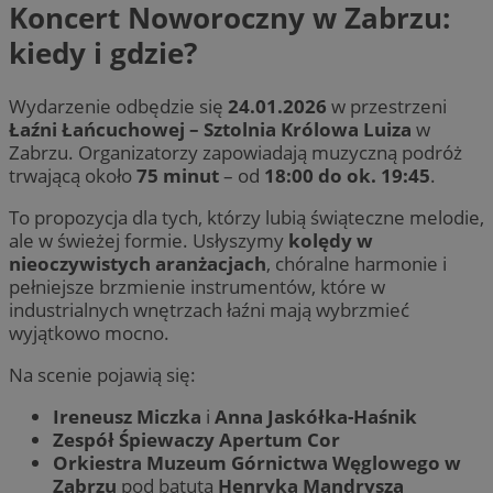
Koncert Noworoczny w Zabrzu:
kiedy i gdzie?
Wydarzenie odbędzie się
24.01.2026
w przestrzeni
Łaźni Łańcuchowej – Sztolnia Królowa Luiza
w
Zabrzu. Organizatorzy zapowiadają muzyczną podróż
trwającą około
75 minut
– od
18:00 do ok. 19:45
.
To propozycja dla tych, którzy lubią świąteczne melodie,
ale w świeżej formie. Usłyszymy
kolędy w
nieoczywistych aranżacjach
, chóralne harmonie i
pełniejsze brzmienie instrumentów, które w
industrialnych wnętrzach łaźni mają wybrzmieć
wyjątkowo mocno.
Na scenie pojawią się:
Ireneusz Miczka
i
Anna Jaskółka-Haśnik
Zespół Śpiewaczy Apertum Cor
Orkiestra Muzeum Górnictwa Węglowego w
Zabrzu
pod batutą
Henryka Mandrysza