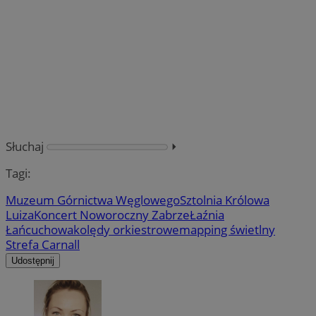
Słuchaj
⏵︎
Tagi:
Muzeum Górnictwa Węglowego
Sztolnia Królowa
Luiza
Koncert Noworoczny Zabrze
Łaźnia
Łańcuchowa
kolędy orkiestrowe
mapping świetlny
Strefa Carnall
Udostępnij