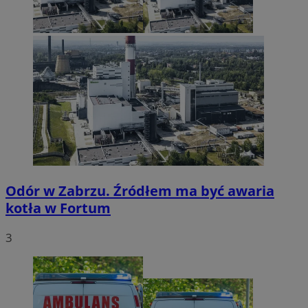
Odór w Zabrzu. Źródłem ma być awaria
kotła w Fortum
3