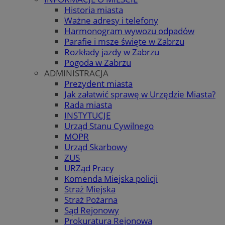
Historia miasta
Ważne adresy i telefony
Harmonogram wywozu odpadów
Parafie i msze święte w Zabrzu
Rozkłady jazdy w Zabrzu
Pogoda w Zabrzu
ADMINISTRACJA
Prezydent miasta
Jak załatwić sprawę w Urzędzie Miasta?
Rada miasta
INSTYTUCJE
Urząd Stanu Cywilnego
MOPR
Urząd Skarbowy
ZUS
URZąd Pracy
Komenda Miejska policji
Straż Miejska
Straż Pożarna
Sąd Rejonowy
Prokuratura Rejonowa