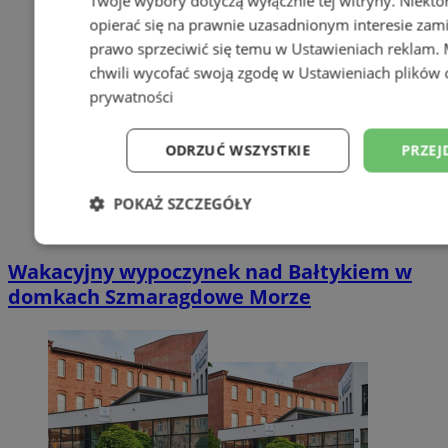
Twoje wybory dotyczą wyłącznie tej witryny. Niekt
opierać się na prawnie uzasadnionym interesie zami
prawo sprzeciwić się temu w
Ustawieniach reklam
.
chwili wycofać swoją zgodę w
Ustawieniach plików 
prywatności
ODRZUĆ WSZYSTKIE
PRZEJ
POKAŻ SZCZEGÓŁY
Niezbędne
Wydajność
Targetowani
Wakacyjny wypoczynek nad Bałtykiem w
domkach Szmaragdowe Morze
Niesklasyfikowane