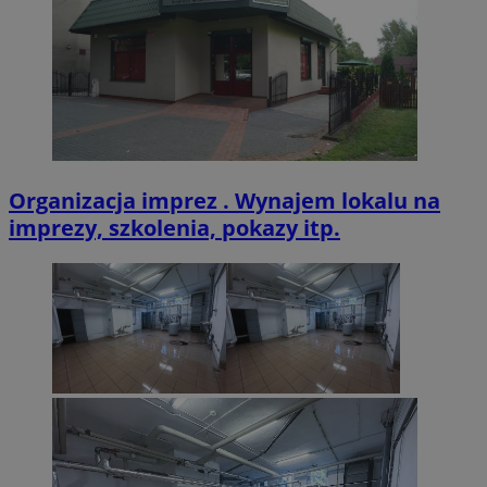
VISITOR_PRIVACY_METADATA
5 miesięcy 4
YouTube
tygodnie
.youtube.com
Organizacja imprez . Wynajem lokalu na
imprezy, szkolenia, pokazy itp.