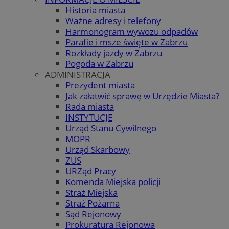
Historia miasta
Ważne adresy i telefony
Harmonogram wywozu odpadów
Parafie i msze święte w Zabrzu
Rozkłady jazdy w Zabrzu
Pogoda w Zabrzu
ADMINISTRACJA
Prezydent miasta
Jak załatwić sprawę w Urzędzie Miasta?
Rada miasta
INSTYTUCJE
Urząd Stanu Cywilnego
MOPR
Urząd Skarbowy
ZUS
URZąd Pracy
Komenda Miejska policji
Straż Miejska
Straż Pożarna
Sąd Rejonowy
Prokuratura Rejonowa