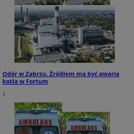
Odór w Zabrzu. Źródłem ma być awaria
kotła w Fortum
3