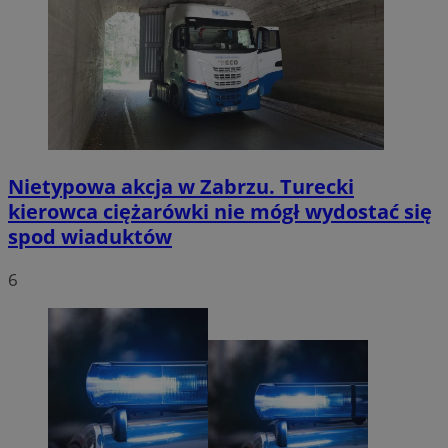
Nietypowa akcja w Zabrzu. Turecki
kierowca ciężarówki nie mógł wydostać się
spod wiaduktów
6