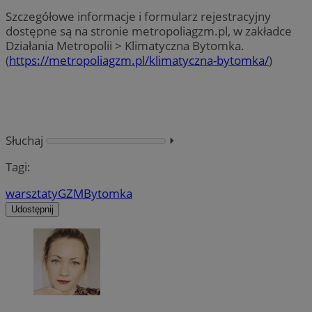
Szczegółowe informacje i formularz rejestracyjny
dostępne są na stronie metropoliagzm.pl, w zakładce
Działania Metropolii > Klimatyczna Bytomka.
(
https://metropoliagzm.pl/klimatyczna-bytomka/
)
Słuchaj
⏵︎
Tagi:
warsztaty
GZM
Bytomka
Udostępnij