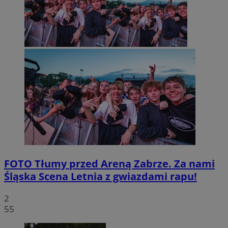
FOTO
Tłumy przed Areną Zabrze. Za nami
Śląska Scena Letnia z gwiazdami rapu!
2
55