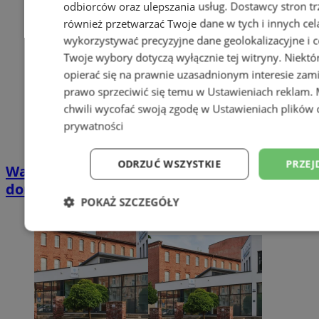
odbiorców oraz ulepszania usług.
Dostawcy stron tr
również przetwarzać Twoje dane w tych i innych cel
wykorzystywać precyzyjne dane geolokalizacyjne i c
Twoje wybory dotyczą wyłącznie tej witryny. Niekt
opierać się na prawnie uzasadnionym interesie zami
prawo sprzeciwić się temu w
Ustawieniach reklam
.
chwili wycofać swoją zgodę w
Ustawieniach plików 
prywatności
ODRZUĆ WSZYSTKIE
PRZEJ
Wakacyjny wypoczynek nad Bałtykiem w
domkach Szmaragdowe Morze
POKAŻ SZCZEGÓŁY
Niezbędne
Wydajność
Targetowani
Niesklasyfikowane