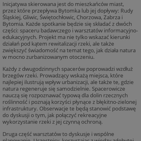
Inicjatywa skierowana jest do mieszkańców miast,
przez które przepływa Bytomka lub jej dopływy: Rudy
Śląskiej, Gliwic, Świętochłowic, Chorzowa, Zabrza i
Bytomia. Każde spotkanie będzie się składać z dwóch
części: spaceru badawczego i warsztatów informacyjno-
edukacyjnych. Projekt ma nie tylko wskazać kierunki
działań pod kątem rewitalizacji rzeki, ale także
zwiększyć świadomość na temat tego, jak działa natura
w mocno zurbanizowanym otoczeniu.
Każdy z dwugodzinnych spacerów poprowadzi wzdłuż
brzegów rzeki. Prowadzący wskażą miejsca, które
najlepiej ilustrują wpływ urbanizacji, ale także te, gdzie
natura regeneruje się samodzielnie. Spacerowicze
nauczą się rozpoznawać typową dla dolin rzecznych
roślinność i poznają korzyści płynące z błękitno-zielonej
infrastruktury. Obserwacje te będą stanowić podstawę
do dyskusji o tym, jak połączyć rekreacyjne
wykorzystanie rzeki z jej czynną ochroną.
Druga część warsztatów to dyskusje i wspólne
planowanie. Uczestnicy, korzystając z wiedzy zdobytej