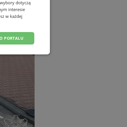
 wybory dotyczą
nym interesie
sz w każdej
DO PORTALU
esklasyfikowane
ane
owanie użytkownika i
j.