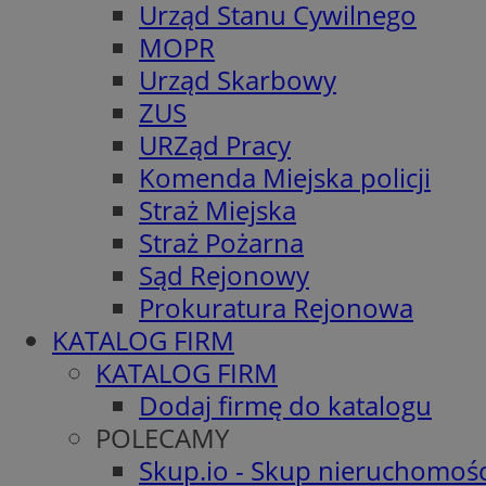
Urząd Stanu Cywilnego
MOPR
Urząd Skarbowy
ZUS
URZąd Pracy
Komenda Miejska policji
Straż Miejska
Straż Pożarna
Sąd Rejonowy
Prokuratura Rejonowa
KATALOG FIRM
KATALOG FIRM
Dodaj firmę do katalogu
POLECAMY
Skup.io - Skup nieruchomośc