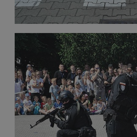
SessID
QeSessID
MvSessID
__cf_bm
__cf_bm
CookieScriptConse
VISITOR_PRIVACY_