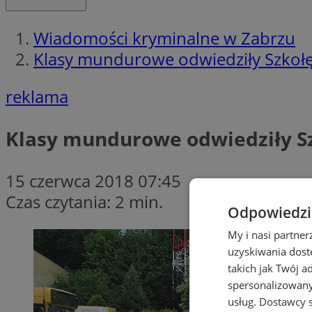
Wiadomości kryminalne w Zabrzu
Klasy mundurowe odwiedziły Szkołę 
reklama
Klasy mundurowe odwiedziły Sz
15 czerwca 2018 07:45
Czas czytania: 2 min.
Odpowiedzia
My i nasi partne
uzyskiwania dost
takich jak Twój a
spersonalizowanyc
usług.
Dostawcy s