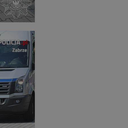
ator sesji.
ator sesji.
ator sesji.
 ludzi i botów. Jest
j, ponieważ
tów na temat
j.
 ludzi i botów. Jest
j, ponieważ
tów na temat
j.
usługę Cookie-
rencji dotyczących
est to konieczne,
działał poprawnie.
cje o zgodzie
h dotyczących
tryny. Rejestruje
ci i ustawień
ie w kolejnych
nie musi ponownie
 zwiększa wygodę i
ych.