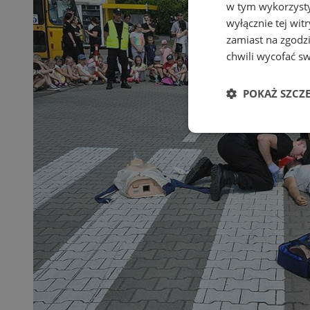
w tym wykorzysty
wyłącznie tej wi
zamiast na zgodz
chwili wycofać s
POKAŻ SZCZ
Niezbędne
Ni
Niezbędne pliki cook
zarządzanie kontem. 
Nazwa