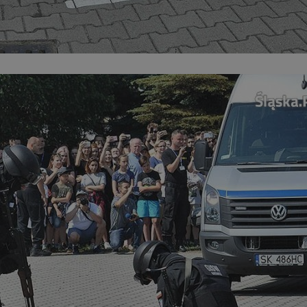
zabrze.com.pl
1 rok
Ten plik cookie przechowuje identyfik
zabrze.com.pl
1 rok
Ten plik cookie przechowuje identyfik
zabrze.com.pl
1 rok
Ten plik cookie przechowuje identyfik
29 minut 53
Ten plik cookie służy do rozróżniania
Cloudflare
sekundy
to korzystne dla strony internetowe
Inc.
umożliwia tworzenie ważnych rapor
.x.com
korzystania z jej witryny internetowe
29 minut 55
Ten plik cookie służy do rozróżniania
Cloudflare
sekund
to korzystne dla strony internetowe
Inc.
umożliwia tworzenie ważnych rapor
.twitter.com
korzystania z jej witryny internetowe
nt
4 tygodnie 2 dni
Ten plik cookie jest używany przez 
CookieScript
Script.com do zapamiętywania prefe
zabrze.com.pl
zgody użytkownika na pliki cookie. J
aby baner cookie Cookie-Script.com 
Google Privacy Policy
METADATA
5 miesięcy 4
Ten plik cookie przechowuje informa
YouTube
tygodnie
użytkownika oraz jego preferencjac
.youtube.com
prywatności podczas korzystania z wi
wybory dotyczące polityki prywatnoś
zgody, zapewniając ich przestrzegan
wizytach. Dzięki temu użytkownik 
konfigurować swoich preferencji, co
zgodność z regulacjami ochrony dan