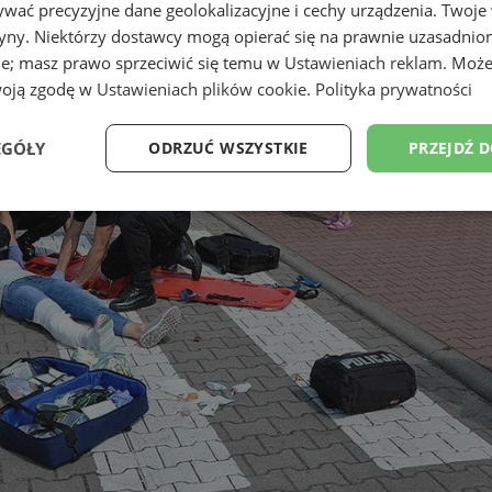
wać precyzyjne dane geolokalizacyjne i cechy urządzenia. Twoje
tryny. Niektórzy dostawcy mogą opierać się na prawnie uzasadnio
ie; masz prawo sprzeciwić się temu w
Ustawieniach reklam
. Może
woją zgodę w
Ustawieniach plików cookie
.
Polityka prywatności
EGÓŁY
ODRZUĆ WSZYSTKIE
PRZEJDŹ 
Wydajność
Targetowanie
Funkcjonalność
Ni
ezbędne
Wydajność
Targetowanie
Funkcjonalność
Niesklasyfikow
ie umożliwiają korzystanie z podstawowych funkcji strony internetowej, takich jak log
Bez niezbędnych plików cookie nie można prawidłowo korzystać ze strony internetowe
Provider
/
Okres
Opis
Domena
przechowywania