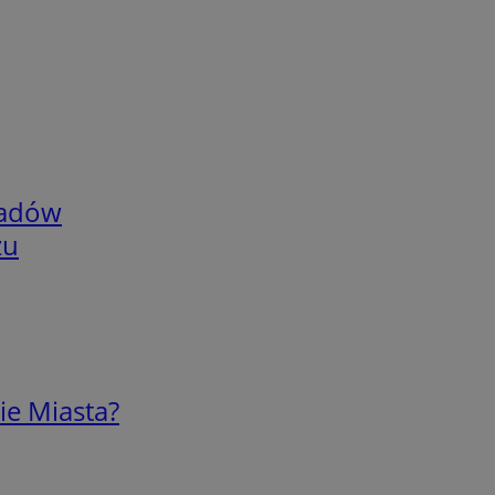
adów
zu
ie Miasta?