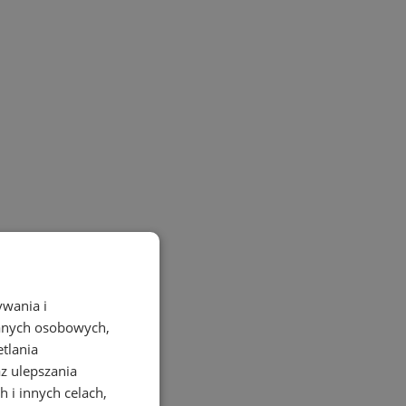
ywania i
danych osobowych,
etlania
az ulepszania
 i innych celach,