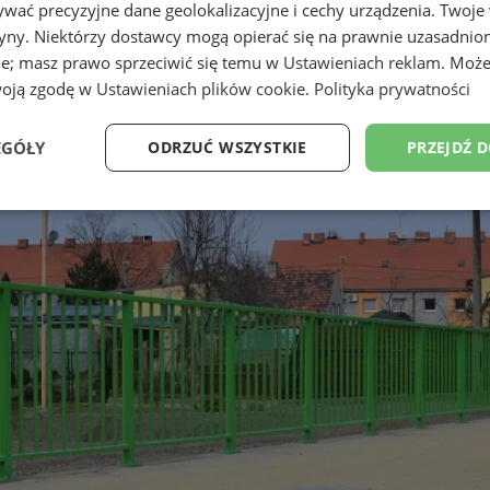
wać precyzyjne dane geolokalizacyjne i cechy urządzenia. Twoje
tryny. Niektórzy dostawcy mogą opierać się na prawnie uzasadnio
ie; masz prawo sprzeciwić się temu w
Ustawieniach reklam
. Może
woją zgodę w
Ustawieniach plików cookie
.
Polityka prywatności
EGÓŁY
ODRZUĆ WSZYSTKIE
PRZEJDŹ 
Wydajność
Targetowanie
Funkcjonalność
Ni
ezbędne
Wydajność
Targetowanie
Funkcjonalność
Niesklasyfikow
ie umożliwiają korzystanie z podstawowych funkcji strony internetowej, takich jak log
Bez niezbędnych plików cookie nie można prawidłowo korzystać ze strony internetowe
Provider
/
Okres
Opis
Domena
przechowywania