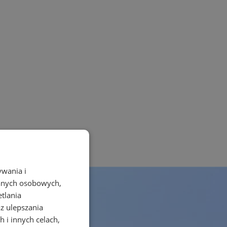
ywania i
danych osobowych,
etlania
az ulepszania
 i innych celach,