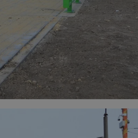
ator sesji.
ator sesji.
ator sesji.
 ludzi i botów. Jest
j, ponieważ
tów na temat
j.
 ludzi i botów. Jest
j, ponieważ
tów na temat
j.
usługę Cookie-
rencji dotyczących
est to konieczne,
działał poprawnie.
cje o zgodzie
h dotyczących
tryny. Rejestruje
ci i ustawień
ie w kolejnych
nie musi ponownie
 zwiększa wygodę i
ych.