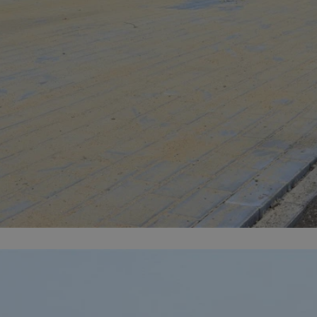
zabrze.com.pl
1 rok
Ten plik cookie przechowuje identyfik
zabrze.com.pl
1 rok
Ten plik cookie przechowuje identyfik
zabrze.com.pl
1 rok
Ten plik cookie przechowuje identyfik
29 minut 53
Ten plik cookie służy do rozróżniania
Cloudflare
sekundy
to korzystne dla strony internetowe
Inc.
umożliwia tworzenie ważnych rapor
.x.com
korzystania z jej witryny internetowe
29 minut 55
Ten plik cookie służy do rozróżniania
Cloudflare
sekund
to korzystne dla strony internetowe
Inc.
umożliwia tworzenie ważnych rapor
.twitter.com
korzystania z jej witryny internetowe
nt
4 tygodnie 2 dni
Ten plik cookie jest używany przez 
CookieScript
Script.com do zapamiętywania prefe
zabrze.com.pl
zgody użytkownika na pliki cookie. J
aby baner cookie Cookie-Script.com 
Google Privacy Policy
METADATA
5 miesięcy 4
Ten plik cookie przechowuje informa
YouTube
tygodnie
użytkownika oraz jego preferencjac
.youtube.com
prywatności podczas korzystania z wi
wybory dotyczące polityki prywatnoś
zgody, zapewniając ich przestrzegan
wizytach. Dzięki temu użytkownik 
konfigurować swoich preferencji, co
zgodność z regulacjami ochrony dan