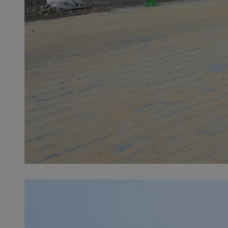
SessID
QeSessID
MvSessID
__cf_bm
__cf_bm
CookieScriptConse
VISITOR_PRIVACY_