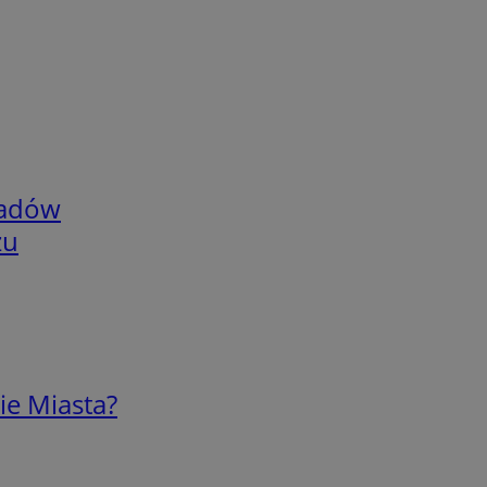
adów
zu
ie Miasta?