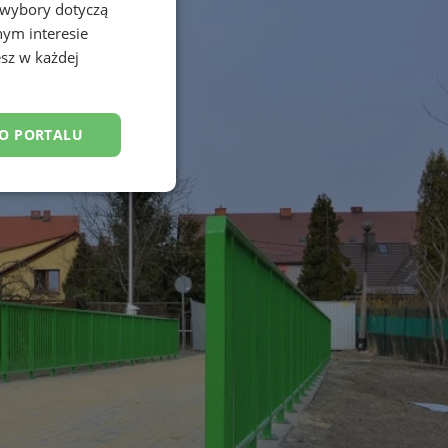
 wybory dotyczą
nym interesie
sz w każdej
DO PORTALU
esklasyfikowane
ane
owanie użytkownika i
j.