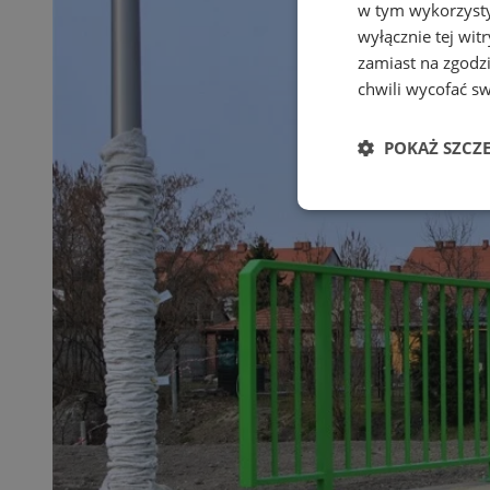
w tym wykorzysty
wyłącznie tej wi
zamiast na zgodz
chwili wycofać s
POKAŻ SZCZ
Niezbędne
Ni
Niezbędne pliki cook
zarządzanie kontem. 
Nazwa