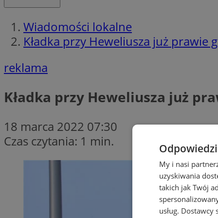
Wiadomości lokalne
Kładka przy Heweliusza już prawie 
reklama
Kładka przy Heweliusza już pr
18 marca 2022 07:30
Czas czytania: 1 min.
Odpowiedzia
My i nasi partne
uzyskiwania dost
takich jak Twój a
spersonalizowanyc
usług.
Dostawcy s