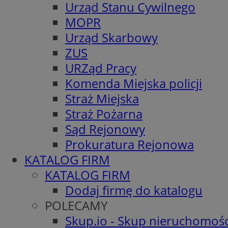
Urząd Stanu Cywilnego
MOPR
Urząd Skarbowy
ZUS
URZąd Pracy
Komenda Miejska policji
Straż Miejska
Straż Pożarna
Sąd Rejonowy
Prokuratura Rejonowa
KATALOG FIRM
KATALOG FIRM
Dodaj firmę do katalogu
POLECAMY
Skup.io - Skup nieruchomośc