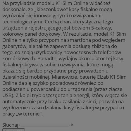
Na przykładzie modelu K1 Slim Online widać też
doskonale, że „kieszonkowe” kasy fiskalne mogą
wyróżniać się innowacyjnymi rozwiązaniami
technologicznymi. Cechą charakterystyczną tego
urządzenia rejestrującego jest bowiem 5-calowy,
kolorowy panel dotykowy. W rezultacie, model K1 Slim
Online nie tylko przypomina smartfona pod względem
gabarytów, ale także zapewnia obsługę zbliżoną do
tego, co znają użytkownicy nowoczesnych telefonów
komórkowych. Ponadto, wydajny akumulator tej kasy
fiskalnej skrywa w sobie rozwiązania, które mogą
okazać się bardzo przydatne przy prowadzeniu
działalności mobilnej. Mianowicie, baterię Elzab K1 Slim
Online da się szybko podładować również po
podłączeniu powerbanku do urządzenia (przez złącze
USB). Z kolei tryb oszczędzania energii, który włącza się
automatycznie przy braku zasilania z sieci, pozwala na
wydłużenie czasu działania kasy fiskalnej w przypadku
pracy „w terenie”.
Słuchaj
⏵︎