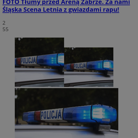
FOTO
Tłumy przed Areną Zabrze. Za nami
Śląska Scena Letnia z gwiazdami rapu!
2
55