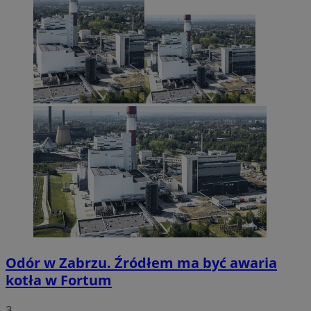
Odór w Zabrzu. Źródłem ma być awaria
kotła w Fortum
3