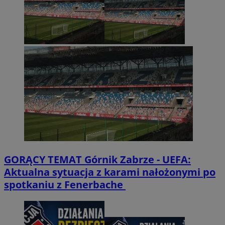
GORĄCY TEMAT
Górnik Zabrze - UEFA:
Aktualna sytuacja z karami nałożonymi po
spotkaniu z Fenerbache