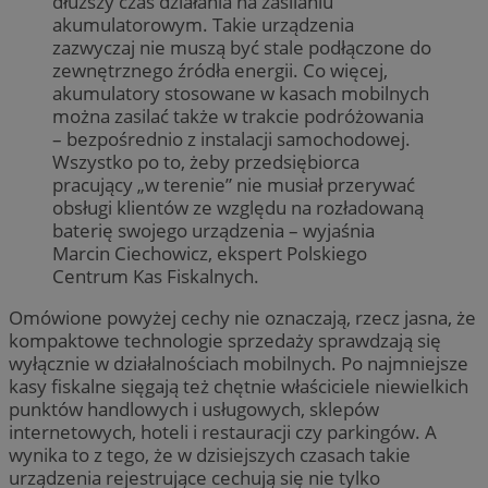
dłuższy czas działania na zasilaniu
akumulatorowym. Takie urządzenia
zazwyczaj nie muszą być stale podłączone do
zewnętrznego źródła energii. Co więcej,
akumulatory stosowane w kasach mobilnych
można zasilać także w trakcie podróżowania
– bezpośrednio z instalacji samochodowej.
Wszystko po to, żeby przedsiębiorca
pracujący „w terenie” nie musiał przerywać
obsługi klientów ze względu na rozładowaną
baterię swojego urządzenia – wyjaśnia
Marcin Ciechowicz, ekspert Polskiego
Centrum Kas Fiskalnych.
Omówione powyżej cechy nie oznaczają, rzecz jasna, że
kompaktowe technologie sprzedaży sprawdzają się
wyłącznie w działalnościach mobilnych. Po najmniejsze
kasy fiskalne sięgają też chętnie właściciele niewielkich
punktów handlowych i usługowych, sklepów
internetowych, hoteli i restauracji czy parkingów. A
wynika to z tego, że w dzisiejszych czasach takie
urządzenia rejestrujące cechują się nie tylko