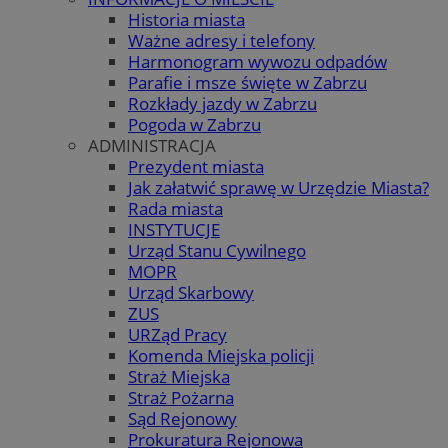
Historia miasta
Ważne adresy i telefony
Harmonogram wywozu odpadów
Parafie i msze święte w Zabrzu
Rozkłady jazdy w Zabrzu
Pogoda w Zabrzu
ADMINISTRACJA
Prezydent miasta
Jak załatwić sprawę w Urzędzie Miasta?
Rada miasta
INSTYTUCJE
Urząd Stanu Cywilnego
MOPR
Urząd Skarbowy
ZUS
URZąd Pracy
Komenda Miejska policji
Straż Miejska
Straż Pożarna
Sąd Rejonowy
Prokuratura Rejonowa