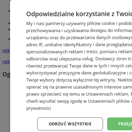
Optyk, okulista
Odpowiedzialne korzystanie z Twoi
Zabrze
Największy sklep z częściami online!
My i nasi partnerzy używamy plików cookie i podob
Książeczka sanepidowska
przechowywania i uzyskiwania dostępu do informac
urządzeniu oraz do przetwarzania danych osobowych
Tworzenie stron www -Zabrze
adres IP, unikalne identyfikatory i dane przeglądani
reklama
spersonalizowanych reklam i treści, pomiaru reklam i
odbiorców oraz ulepszania usług.
Dostawcy stron tr
reklama
również przetwarzać Twoje dane w tych i innych cel
wykorzystywać precyzyjne dane geolokalizacyjne i c
Ogłoszenia
Twoje wybory dotyczą wyłącznie tej witryny. Niekt
opierać się na prawnie uzasadnionym interesie zami
prawo sprzeciwić się temu w
Ustawieniach reklam
.
chwili wycofać swoją zgodę w
Ustawieniach plików 
prywatności
ODRZUĆ WSZYSTKIE
PRZEJ