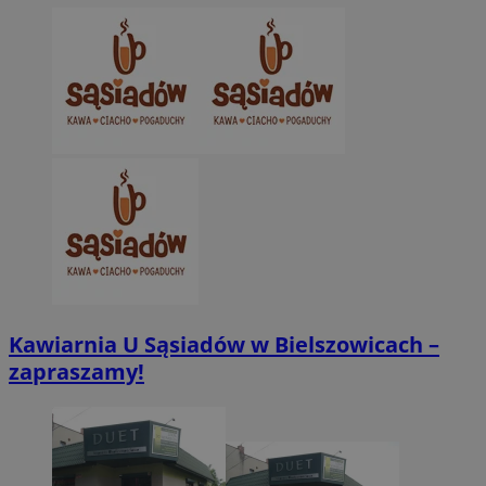
CookieScriptConsent
4 tygodnie 2 dn
CookieScript
zabrze.com.pl
VISITOR_PRIVACY_METADATA
5 miesięcy 4
YouTube
tygodnie
.youtube.com
Kawiarnia U Sąsiadów w Bielszowicach –
zapraszamy!