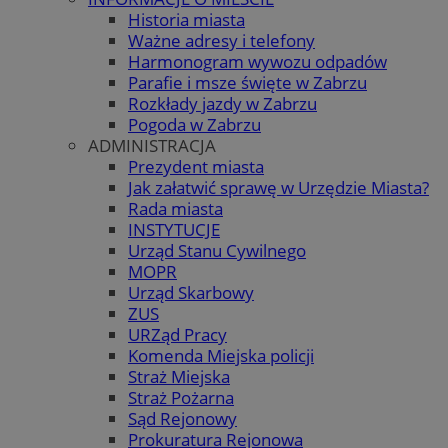
Historia miasta
Ważne adresy i telefony
Harmonogram wywozu odpadów
Parafie i msze święte w Zabrzu
Rozkłady jazdy w Zabrzu
Pogoda w Zabrzu
ADMINISTRACJA
Prezydent miasta
Jak załatwić sprawę w Urzędzie Miasta?
Rada miasta
INSTYTUCJE
Urząd Stanu Cywilnego
MOPR
Urząd Skarbowy
ZUS
URZąd Pracy
Komenda Miejska policji
Straż Miejska
Straż Pożarna
Sąd Rejonowy
Prokuratura Rejonowa