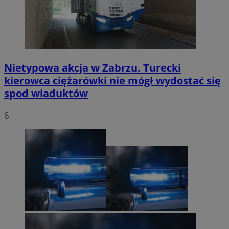
Nietypowa akcja w Zabrzu. Turecki
kierowca ciężarówki nie mógł wydostać się
spod wiaduktów
6