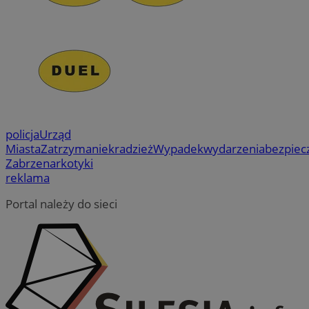
policja
Urząd
Miasta
Zatrzymanie
kradzież
Wypadek
wydarzenia
bezpiec
Zabrze
narkotyki
reklama
Portal należy do sieci