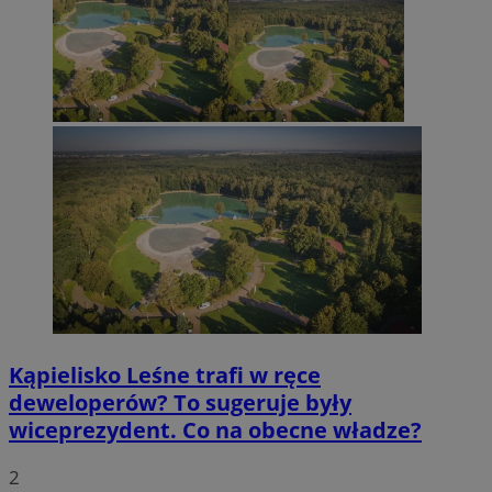
Kąpielisko Leśne trafi w ręce
deweloperów? To sugeruje były
wiceprezydent. Co na obecne władze?
2