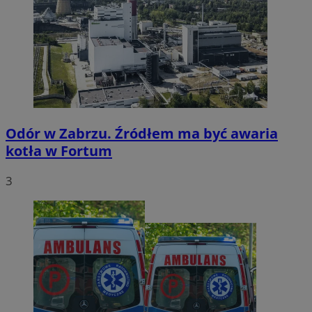
Odór w Zabrzu. Źródłem ma być awaria
kotła w Fortum
3