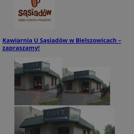
Kawiarnia U Sąsiadów w Bielszowicach –
zapraszamy!