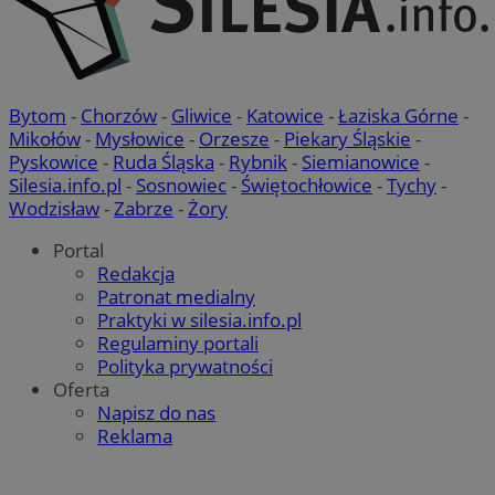
Bytom
-
Chorzów
-
Gliwice
-
Katowice
-
Łaziska Górne
-
Mikołów
-
Mysłowice
-
Orzesze
-
Piekary Śląskie
-
Pyskowice
-
Ruda Śląska
-
Rybnik
-
Siemianowice
-
Silesia.info.pl
-
Sosnowiec
-
Świętochłowice
-
Tychy
-
Wodzisław
-
Zabrze
-
Żory
Portal
Redakcja
Patronat medialny
Praktyki w silesia.info.pl
Regulaminy portali
Polityka prywatności
Oferta
Napisz do nas
Reklama