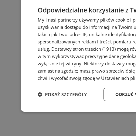
Odpowiedzialne korzystanie z T
My i nasi partnerzy używamy plików cookie i 
uzyskiwania dostępu do informacji na Twoim 
takich jak Twój adres IP, unikalne identyfikato
spersonalizowanych reklam i treści, pomiaru re
usług.
Dostawcy stron trzecich (1913)
mogą równ
w tym wykorzystywać precyzyjne dane geolokal
wyłącznie tej witryny. Niektórzy dostawcy mog
zamiast na zgodzie; masz prawo sprzeciwić si
chwili wycofać swoją zgodę w
Ustawieniach pl
POKAŻ SZCZEGÓŁY
ODRZUĆ 
Niezbędne
Wydajność
Targ