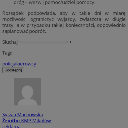
dróg – wezwij pomoc/udziel pomocy.
Rozsądek podpowiada, aby w takie dni w miarę
możliwości ograniczyć wyjazdy, zwłaszcza w długie
trasy, a w przypadku takiej konieczności, odpowiednio
zaplanować podróż.
Słuchaj
⏵︎
Tagi:
policja
kierowcy
Udostępnij
Sylwia Machowska
Źródło:
KMP Mikołów
reklama