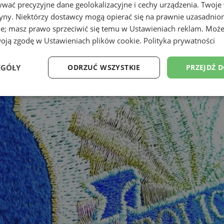
wać precyzyjne dane geolokalizacyjne i cechy urządzenia. Twoje
tryny. Niektórzy dostawcy mogą opierać się na prawnie uzasadnio
ie; masz prawo sprzeciwić się temu w
Ustawieniach reklam
. Może
woją zgodę w
Ustawieniach plików cookie
.
Polityka prywatności
EGÓŁY
ODRZUĆ WSZYSTKIE
PRZEJDŹ 
Wydajność
Targetowanie
Funkcjonalność
Ni
ezbędne
Wydajność
Targetowanie
Funkcjonalność
Niesklasyfikow
ie umożliwiają korzystanie z podstawowych funkcji strony internetowej, takich jak log
Bez niezbędnych plików cookie nie można prawidłowo korzystać ze strony internetowe
Provider
/
Okres
Opis
Domena
przechowywania