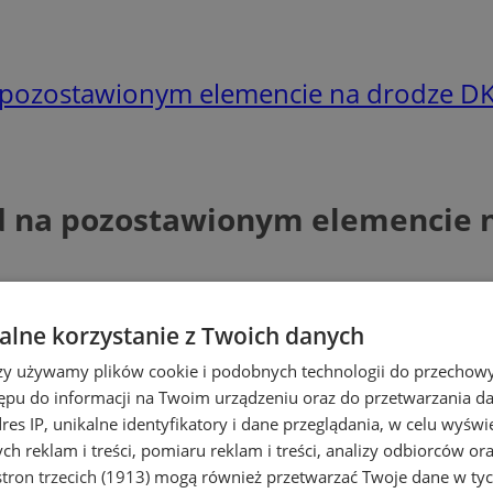
 pozostawionym elemencie na drodze D
d na pozostawionym elemencie 
lne korzystanie z Twoich danych
rzy używamy plików cookie i podobnych technologii do przechow
ępu do informacji na Twoim urządzeniu oraz do przetwarzania 
dres IP, unikalne identyfikatory i dane przeglądania, w celu wyświ
h reklam i treści, pomiaru reklam i treści, analizy odbiorców or
tron trzecich (1913)
mogą również przetwarzać Twoje dane w tych