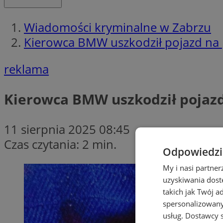
Wiadomości kryminalne w Zabrzu
Kierowca BMW uszkodził pojazd na
reklama
Kierowca BMW uszkodził pojaz
11 sierpnia 2025 08:45
Czas czytania: 2 min.
Odpowiedzia
My i nasi partne
uzyskiwania dost
takich jak Twój a
spersonalizowanyc
usług.
Dostawcy s