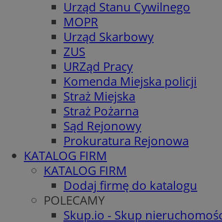
Urząd Stanu Cywilnego
MOPR
Urząd Skarbowy
ZUS
URZąd Pracy
Komenda Miejska policji
Straż Miejska
Straż Pożarna
Sąd Rejonowy
Prokuratura Rejonowa
KATALOG FIRM
KATALOG FIRM
Dodaj firmę do katalogu
POLECAMY
Skup.io - Skup nieruchomośc