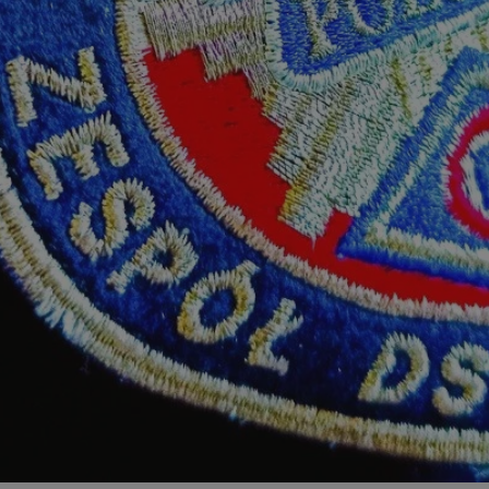
zabrze.com.pl
1 rok
Ten plik cookie przechowuje identyfik
zabrze.com.pl
1 rok
Ten plik cookie przechowuje identyfik
zabrze.com.pl
1 rok
Ten plik cookie przechowuje identyfik
29 minut 53
Ten plik cookie służy do rozróżniania
Cloudflare
sekundy
to korzystne dla strony internetowe
Inc.
umożliwia tworzenie ważnych rapor
.x.com
korzystania z jej witryny internetowe
29 minut 55
Ten plik cookie służy do rozróżniania
Cloudflare
sekund
to korzystne dla strony internetowe
Inc.
umożliwia tworzenie ważnych rapor
.twitter.com
korzystania z jej witryny internetowe
nt
4 tygodnie 2 dni
Ten plik cookie jest używany przez 
CookieScript
Script.com do zapamiętywania prefe
zabrze.com.pl
zgody użytkownika na pliki cookie. J
aby baner cookie Cookie-Script.com 
Google Privacy Policy
METADATA
5 miesięcy 4
Ten plik cookie przechowuje informa
YouTube
tygodnie
użytkownika oraz jego preferencjac
.youtube.com
prywatności podczas korzystania z wi
wybory dotyczące polityki prywatnoś
zgody, zapewniając ich przestrzegan
wizytach. Dzięki temu użytkownik 
konfigurować swoich preferencji, co
zgodność z regulacjami ochrony dan