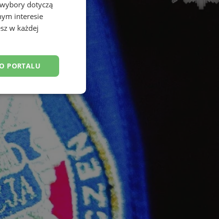
 wybory dotyczą
nym interesie
sz w każdej
DO PORTALU
esklasyfikowane
ane
owanie użytkownika i
j.