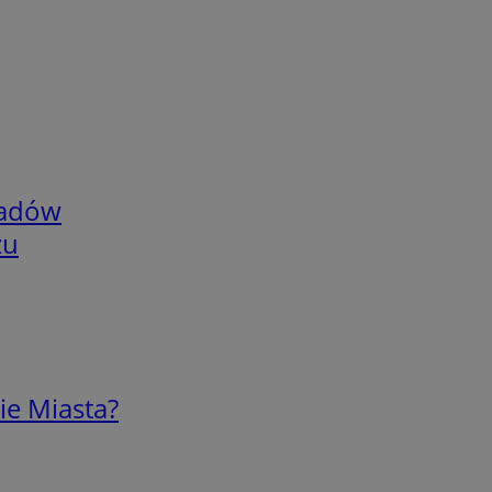
adów
zu
ie Miasta?