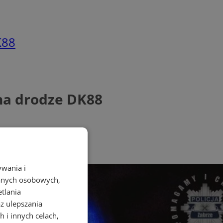
K88
na drodze DK88
ywania i
danych osobowych,
etlania
az ulepszania
 i innych celach,