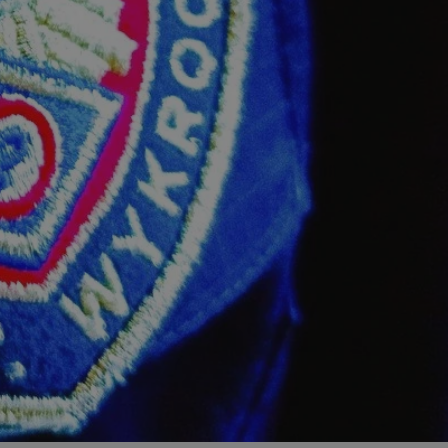
ator sesji.
ator sesji.
ator sesji.
 ludzi i botów. Jest
j, ponieważ
tów na temat
j.
 ludzi i botów. Jest
j, ponieważ
tów na temat
j.
usługę Cookie-
rencji dotyczących
est to konieczne,
działał poprawnie.
cje o zgodzie
h dotyczących
tryny. Rejestruje
ci i ustawień
ie w kolejnych
nie musi ponownie
 zwiększa wygodę i
ych.