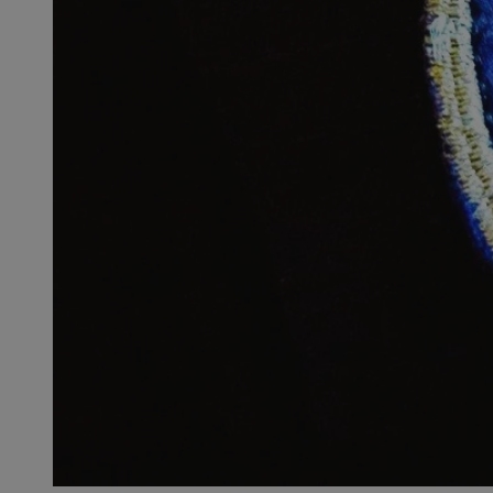
SessID
QeSessID
MvSessID
__cf_bm
__cf_bm
CookieScriptConse
VISITOR_PRIVACY_