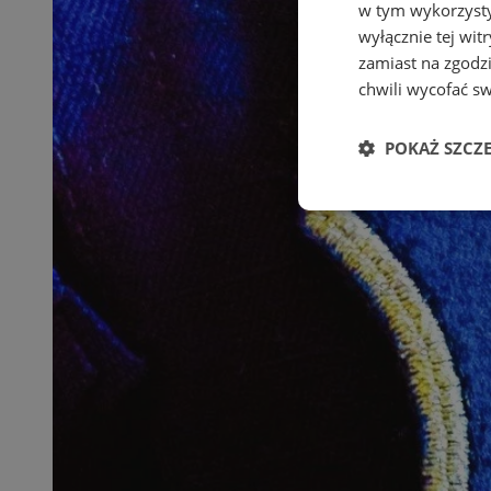
w tym wykorzysty
wyłącznie tej wi
zamiast na zgodz
chwili wycofać s
POKAŻ SZCZ
Niezbędne
Ni
Niezbędne pliki cook
zarządzanie kontem. 
Nazwa