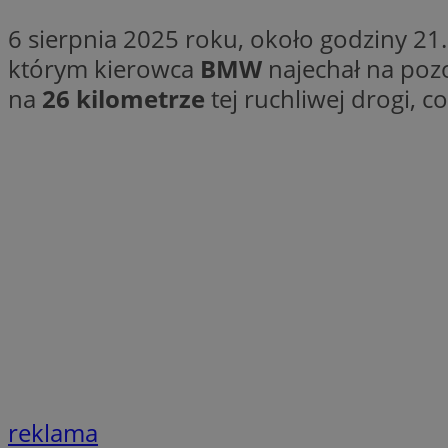
Nazwa
6 sierpnia 2025 roku, około godziny 21
Nazwa
ustat_xq6z219uw9
którym kierowca
BMW
najechał na pozo
Nazwa
__Secure-YNID
_clck
na
26 kilometrze
tej ruchliwej drogi, 
__gads
FCCDCF
MUID
__eoi
ANONCHK
_clsk
test_cookie
_ga_NBM6HFESG6
_fbp
OAID
reklama
MR