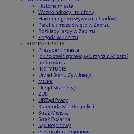
Historia miasta
Ważne adresy i telefony
Harmonogram wywozu odpadów
Parafie i msze święte w Zabrzu
Rozkłady jazdy w Zabrzu
Pogoda w Zabrzu
ADMINISTRACJA
Prezydent miasta
Jak załatwić sprawę w Urzędzie Miasta?
Rada miasta
INSTYTUCJE
Urząd Stanu Cywilnego
MOPR
Urząd Skarbowy
ZUS
URZąd Pracy
Komenda Miejska policji
Straż Miejska
Straż Pożarna
Sąd Rejonowy
Prokuratura Rejonowa