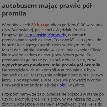
autobusem mając prawie pół
promila
W poniedziałek
20 lutego
około godziny 6:00 w rejonie
ulicy Budowlanej, policjanci z Wydziału Ruchu
Drogowego
zabrzańskiej Komendy
, w ramach
przeprowadzanych działań „Trzeźwość”, zatrzymali do
kontroli kierującego autobusem szkolnym marki
Mercedes. Jak się okazało, 41-letni mieszkaniec Gliwic
kierował pojazdem na tzw. podwójnym gazie. Po
przebadaniu go przez policjantów okazało się, że
w
wydychanym powietrzu miał prawie pół promila
.
Na szczęście w chwili kontroli w autobusie nie było
żadnych dzieci. Mężczyźnie policjanci zatrzymali prawo
jazdy, a postępowanie w tej sprawie prowadzi Wydział
Prewencji Komendy Miejskiej
Policji
w Zabrzu.
Przypominamy, że za prowadzenie pojazdu w stanie po
użyciu alkoholu grozi kara grzywny nie niższa niż 2500
złotych, a za jazdę w stanie nietrzeźwości grozi kara do