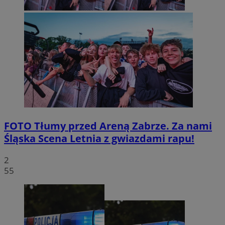
FOTO
Tłumy przed Areną Zabrze. Za nami
Śląska Scena Letnia z gwiazdami rapu!
2
55