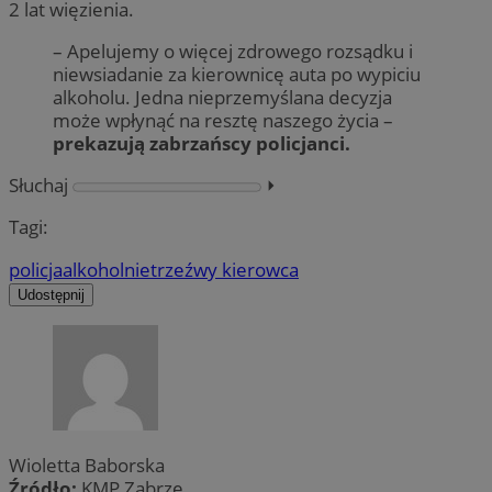
2 lat więzienia.
– Apelujemy o więcej zdrowego rozsądku i
niewsiadanie za kierownicę auta po wypiciu
alkoholu. Jedna nieprzemyślana decyzja
może wpłynąć na resztę naszego życia –
prekazują zabrzańscy policjanci.
Słuchaj
⏵︎
Tagi:
policja
alkohol
nietrzeźwy kierowca
Udostępnij
Wioletta Baborska
Źródło:
KMP Zabrze