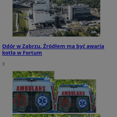
Odór w Zabrzu. Źródłem ma być awaria
kotła w Fortum
3