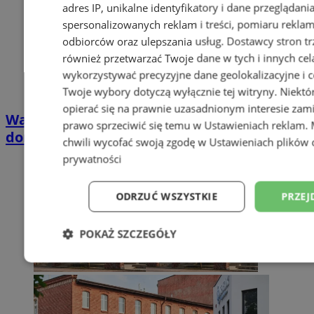
adres IP, unikalne identyfikatory i dane przeglądani
spersonalizowanych reklam i treści, pomiaru reklam i
odbiorców oraz ulepszania usług.
Dostawcy stron tr
również przetwarzać Twoje dane w tych i innych cel
wykorzystywać precyzyjne dane geolokalizacyjne i c
Twoje wybory dotyczą wyłącznie tej witryny. Niekt
opierać się na prawnie uzasadnionym interesie zami
Wakacyjny wypoczynek nad Bałtykiem w
prawo sprzeciwić się temu w
Ustawieniach reklam
.
domkach Szmaragdowe Morze
chwili wycofać swoją zgodę w
Ustawieniach plików 
prywatności
ODRZUĆ WSZYSTKIE
PRZEJ
POKAŻ SZCZEGÓŁY
Niezbędne
Wydajność
Targetowani