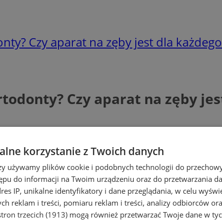
onty? Czy aparat na zęby jest dla każdego
rtodonty? Czy aparat na zęby jes
lne korzystanie z Twoich danych
rzy używamy plików cookie i podobnych technologii do przechow
ępu do informacji na Twoim urządzeniu oraz do przetwarzania 
dres IP, unikalne identyfikatory i dane przeglądania, w celu wyświ
h reklam i treści, pomiaru reklam i treści, analizy odbiorców or
tron trzecich (1913)
mogą również przetwarzać Twoje dane w tych