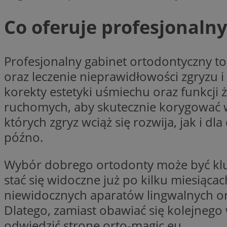
Nazwa
Co oferuje profesjonaln
Nazwa
ustat_xq6z219uw9
Nazwa
__Secure-YNID
_clck
__gads
Profesjonalny gabinet ortodontyczny to 
oraz leczenie nieprawidłowości zgryzu 
FCCDCF
MUID
korekty estetyki uśmiechu oraz funkcji 
ruchomych, aby skutecznie korygować ws
__eoi
których zgryz wciąż się rozwija, jak i dl
ANONCHK
późno.
_clsk
Wybór dobrego ortodonty może być klu
test_cookie
_ga_NBM6HFESG6
stać się widoczne już po kilku miesiąca
_fbp
niewidocznych aparatów lingwalnych or
OAID
Dlatego, zamiast obawiać się kolejnego 
MR
odwiedzić stronę orto-magic.eu.