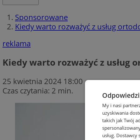
Sponsorowane
​Kiedy warto rozważyć z usług ortod
reklama
​Kiedy warto rozważyć z usług o
25 kwietnia 2024 18:00
Czas czytania: 2 min.
Odpowiedzia
My i nasi partne
uzyskiwania dost
takich jak Twój a
spersonalizowanyc
usług.
Dostawcy s