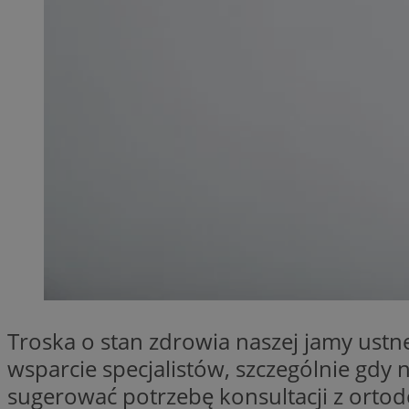
SessID
QeSessID
MvSessID
__cf_bm
__cf_bm
CookieScriptConse
VISITOR_PRIVACY_
Troska o stan zdrowia naszej jamy ustne
wsparcie specjalistów, szczególnie gd
sugerować potrzebę konsultacji z ortod