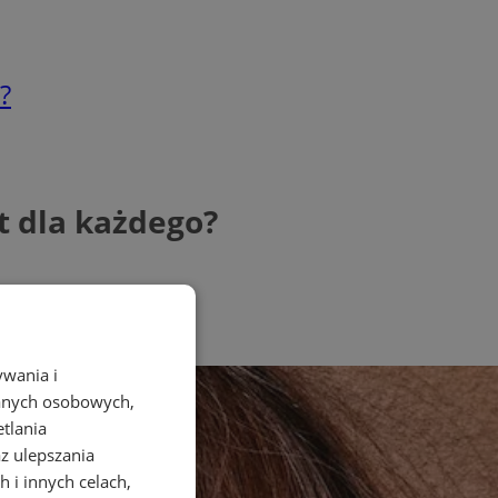
?
t dla każdego?
ywania i
danych osobowych,
etlania
az ulepszania
 i innych celach,