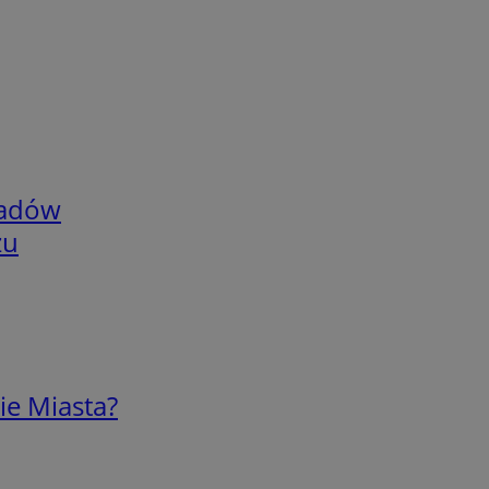
adów
zu
ie Miasta?