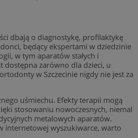
ywania
Opis
godnie
erakcji
ternetowej w celu
bleClick for
ci dbają o diagnostykę, profilaktykę
cjonalności strony
yświetlanie reklam w
donci, będący ekspertami w dziedzinie
ętrznej przez
rzez firmę
gii, w tym aparatów stałych i
kownika. Można to
firmy Microsoft.
t dostępna zarówno dla dzieci, u
 zaangażowania
ę w wielu różnych
wą, pomagając
ie użytkowników.
izować wydajność
 ortodonty w Szczecinie nigdy nie jest za
 jaki sposób
ernetowej, oraz
waniem Microsoft
wy mógł zobaczyć
owywania informacji
dów stron w jedną
nego uśmiechu. Efekty terapii mogą
Click (którego
czy przeglądarka
alytics do
kie.
 dzięki stosowaniu nowoczesnych, niemal
serii produktów
adycyjnych metalowych aparatów.
OpenX dla
ie rzeczywistym od
ne określone
 w internetowej wyszukiwarce, warto
nia skuteczności, a
k cookie
 którego używamy do
zenia w różnych
j do wewnętrznej