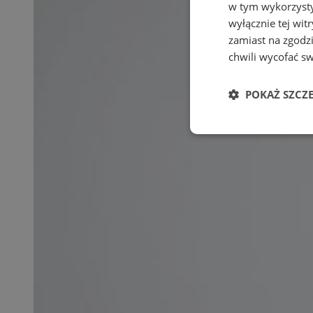
w tym wykorzysty
wyłącznie tej wi
zamiast na zgodz
chwili wycofać s
POKAŻ SZCZ
Niezbędne
Ni
Niezbędne pliki cook
zarządzanie kontem. 
Nazwa