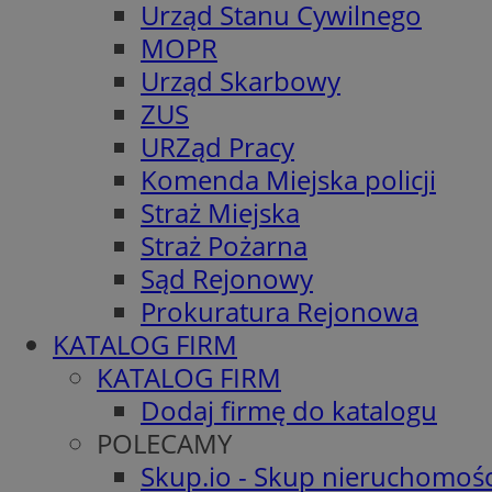
Urząd Stanu Cywilnego
MOPR
Urząd Skarbowy
ZUS
URZąd Pracy
Komenda Miejska policji
Straż Miejska
Straż Pożarna
Sąd Rejonowy
Prokuratura Rejonowa
KATALOG FIRM
KATALOG FIRM
Dodaj firmę do katalogu
POLECAMY
Skup.io - Skup nieruchomośc