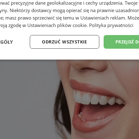
wać precyzyjne dane geolokalizacyjne i cechy urządzenia. Twoje
tryny. Niektórzy dostawcy mogą opierać się na prawnie uzasadnio
ie; masz prawo sprzeciwić się temu w
Ustawieniach reklam
. Może
woją zgodę w
Ustawieniach plików cookie
.
Polityka prywatności
EGÓŁY
ODRZUĆ WSZYSTKIE
PRZEJDŹ 
Wydajność
Targetowanie
Funkcjonalność
Ni
ezbędne
Wydajność
Targetowanie
Funkcjonalność
Niesklasyfikow
ie umożliwiają korzystanie z podstawowych funkcji strony internetowej, takich jak log
Bez niezbędnych plików cookie nie można prawidłowo korzystać ze strony internetowe
Provider
/
Okres
Opis
Domena
przechowywania