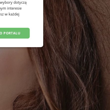
 wybory dotyczą
nym interesie
sz w każdej
DO PORTALU
esklasyfikowane
ane
owanie użytkownika i
j.