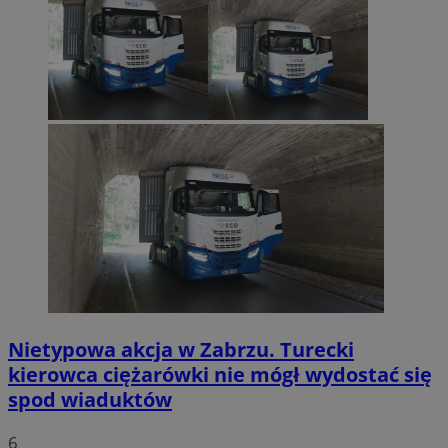
Nietypowa akcja w Zabrzu. Turecki
kierowca ciężarówki nie mógł wydostać się
spod wiaduktów
6