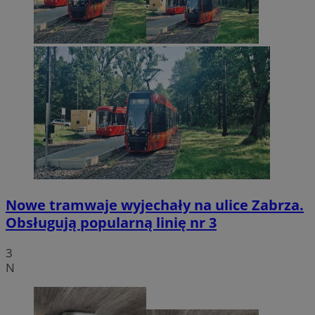
Nowe tramwaje wyjechały na ulice Zabrza.
Obsługują popularną linię nr 3
3
N