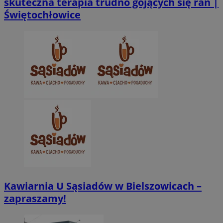
skuteczna terapia trudno gojących się ran |
Świętochłowice
CookieScriptConsent
4 tygodnie 2 dn
CookieScript
zabrze.com.pl
VISITOR_PRIVACY_METADATA
5 miesięcy 4
YouTube
tygodnie
.youtube.com
Kawiarnia U Sąsiadów w Bielszowicach –
zapraszamy!