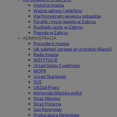
Historia miasta
Ważne adresy i telefony
Harmonogram wywozu odpadów
Parafie i msze święte w Zabrzu
Rozkłady jazdy w Zabrzu
Pogoda w Zabrzu
ADMINISTRACJA
Prezydent miasta
Jak załatwić sprawę w Urzędzie Miasta?
Rada miasta
INSTYTUCJE
Urząd Stanu Cywilnego
MOPR
Urząd Skarbowy
ZUS
URZąd Pracy
Komenda Miejska policji
Straż Miejska
Straż Pożarna
Sąd Rejonowy
Prokuratura Rejonowa