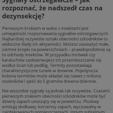
rozpoznać, że nadszedł czas na
dezynsekcję?
Pierwszym krokiem w walce z insektami jest
umiejętność rozpoznawania sygnałów ostrzegawczych.
Najbardziej oczywiste oznaki obecności szkodników to
widoczne ślady ich aktywności. Możesz zauważyć małe,
ciemne kropki na powierzchniach – prawdopodobnie są
to odchody insektów. W przypadku mrówek czy
karaluchów zaobserwujesz ich przemieszczanie się
wzdłuż ścian lub podłóg. Termity pozostawiają
charakterystyczne tunele w drewnie. Pojedyncza
kolonia termitów może składać się nawet z miliona
osobników i zjeść do 5 gramów drewna dziennie.
Nie wszystkie sygnały są jednak tak oczywiste. Czasami
pierwszym znakiem obecności szkodników może być
dziwny zapach unoszący się w powietrzu. Pluskwy
emitują słodkawy, korzenny zapach, wyczuwalny w
zainfekowanych pomieszczeniach. Innym subtelnym