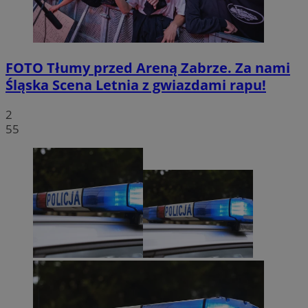
FOTO
Tłumy przed Areną Zabrze. Za nami
Śląska Scena Letnia z gwiazdami rapu!
2
55