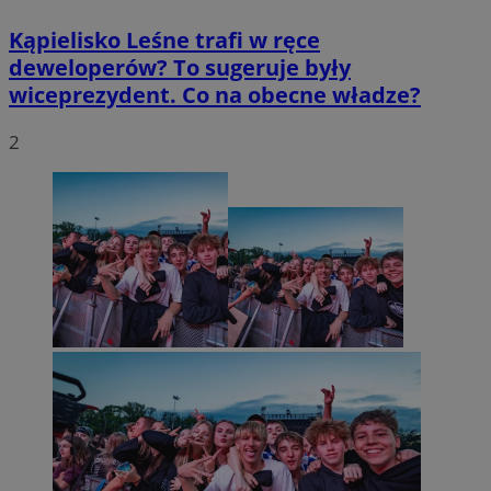
Kąpielisko Leśne trafi w ręce
deweloperów? To sugeruje były
wiceprezydent. Co na obecne władze?
2