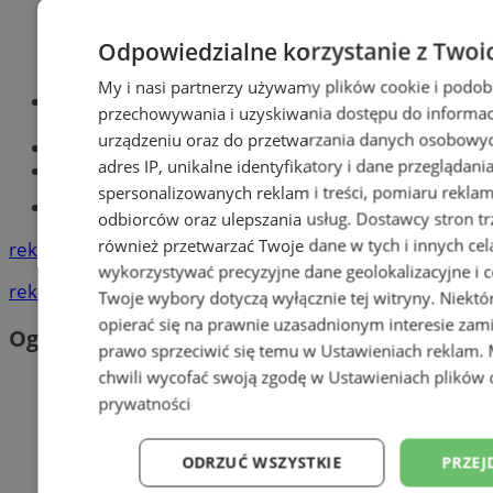
Odpowiedzialne korzystanie z Twoi
My i nasi partnerzy używamy plików cookie i podob
Optyk, okulista
przechowywania i uzyskiwania dostępu do informac
Zabrze
urządzeniu oraz do przetwarzania danych osobowych
Największy sklep z częściami online!
adres IP, unikalne identyfikatory i dane przeglądani
Książeczka sanepidowska
spersonalizowanych reklam i treści, pomiaru reklam i
Tworzenie stron www -Zabrze
odbiorców oraz ulepszania usług.
Dostawcy stron tr
również przetwarzać Twoje dane w tych i innych cel
reklama
wykorzystywać precyzyjne dane geolokalizacyjne i c
reklama
Twoje wybory dotyczą wyłącznie tej witryny. Niekt
opierać się na prawnie uzasadnionym interesie zami
Ogłoszenia
prawo sprzeciwić się temu w
Ustawieniach reklam
.
chwili wycofać swoją zgodę w
Ustawieniach plików 
prywatności
ODRZUĆ WSZYSTKIE
PRZEJ