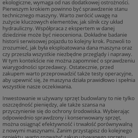
ekologiczne, wymaga od nas dodatkowej ostrożności.
Pierwszym krokiem powinno być sprawdzenie stanu
technicznego maszyny. Warto zwrócić uwagę na
zużycie kluczowych elementów, jak silnik czy układ
hydrauliczny. Współpraca z ekspertem w danej
dziedzinie może być nieoceniona. Dokładne badanie
historii serwisowej pojazdu to kolejny krok. Pozwoli to
zrozumieć, jak była eksploatowana dana maszyna oraz
czy przeszła wszystkie niezbędne przeglądy i naprawy.
W tym kontekście nie można zapomnieć o sprawdzeniu
wiarygodności sprzedawcy. Ostatecznie, przed
zakupem warto przeprowadzić także testy operacyjne,
aby upewnić się, że maszyna działa prawidłowo i spełnia
wszystkie nasze oczekiwania.
Inwestowanie w używany sprzęt budowlany to nie tylko
oszczędność pieniędzy, ale także szansa na
przyczynienie się do ochrony środowiska. Wybierając
odpowiednio sprawdzony i konserwowany sprzęt,
można osiągnąć efektywność i trwałość porównywalną
z nowymi maszynami. Zanim przystąpisz do kolejnego
projektu, warto rozważyć zakup używanego sprzętu,