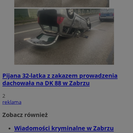
Pijana 32-latka z zakazem prowadzenia
dachowała na DK 88 w Zabrzu
2
reklama
Zobacz również
Wiadomości kryminalne w Zabrzu