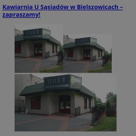
Kawiarnia U Sąsiadów w Bielszowicach –
zapraszamy!
CookieScriptConsent
4 tygodnie 2 dn
CookieScript
zabrze.com.pl
VISITOR_PRIVACY_METADATA
5 miesięcy 4
YouTube
tygodnie
.youtube.com