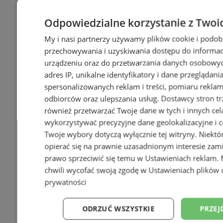
Odpowiedzialne korzystanie z Twoi
My i nasi partnerzy używamy plików cookie i podob
przechowywania i uzyskiwania dostępu do informac
urządzeniu oraz do przetwarzania danych osobowych
adres IP, unikalne identyfikatory i dane przeglądani
spersonalizowanych reklam i treści, pomiaru reklam i
odbiorców oraz ulepszania usług.
Dostawcy stron tr
również przetwarzać Twoje dane w tych i innych cel
wykorzystywać precyzyjne dane geolokalizacyjne i c
Twoje wybory dotyczą wyłącznie tej witryny. Niekt
opierać się na prawnie uzasadnionym interesie zami
prawo sprzeciwić się temu w
Ustawieniach reklam
.
chwili wycofać swoją zgodę w
Ustawieniach plików 
prywatności
ODRZUĆ WSZYSTKIE
PRZEJ