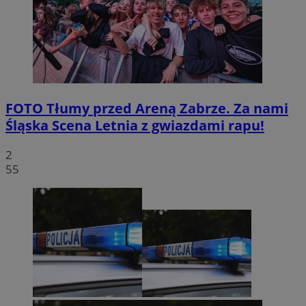
FOTO
Tłumy przed Areną Zabrze. Za nami
Śląska Scena Letnia z gwiazdami rapu!
2
55