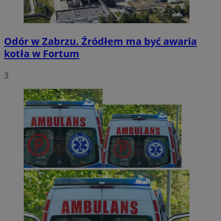
Odór w Zabrzu. Źródłem ma być awaria
kotła w Fortum
3