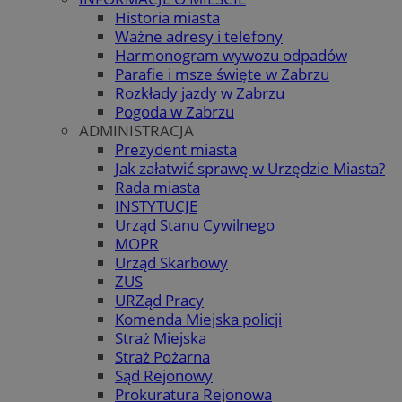
Historia miasta
Ważne adresy i telefony
Harmonogram wywozu odpadów
Parafie i msze święte w Zabrzu
Rozkłady jazdy w Zabrzu
Pogoda w Zabrzu
ADMINISTRACJA
Prezydent miasta
Jak załatwić sprawę w Urzędzie Miasta?
Rada miasta
INSTYTUCJE
Urząd Stanu Cywilnego
MOPR
Urząd Skarbowy
ZUS
URZąd Pracy
Komenda Miejska policji
Straż Miejska
Straż Pożarna
Sąd Rejonowy
Prokuratura Rejonowa