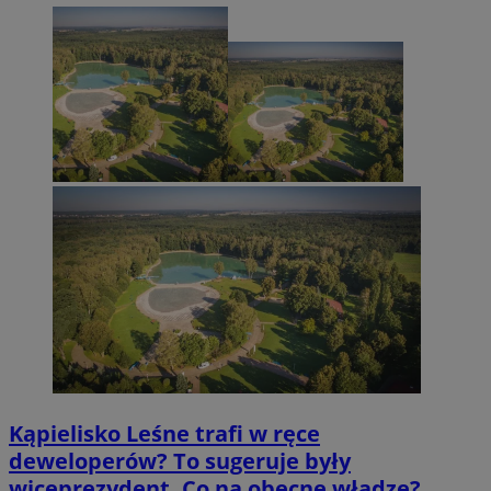
Kąpielisko Leśne trafi w ręce
deweloperów? To sugeruje były
wiceprezydent. Co na obecne władze?