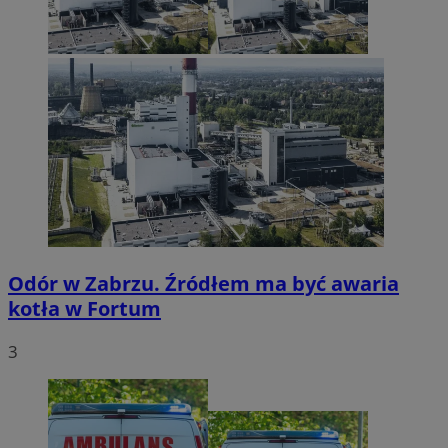
Odór w Zabrzu. Źródłem ma być awaria
kotła w Fortum
3