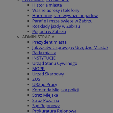
Historia miasta
Ważne adresy i telefony
Harmonogram wywozu odpadów
Parafie i msze święte w Zabrzu
Rozkłady jazdy w Zabrzu
Pogoda w Zabrzu
ADMINISTRACJA
Prezydent miasta
Jak załatwić sprawę w Urzędzie Miasta?
Rada miasta
INSTYTUCJE
Urząd Stanu Cywilnego
MOPR
Urząd Skarbowy
ZUS
URZąd Pracy
Komenda Miejska policji
Straż Miejska
Straż Pożarna
Sąd Rejonowy
Prokuratura Rejonowa