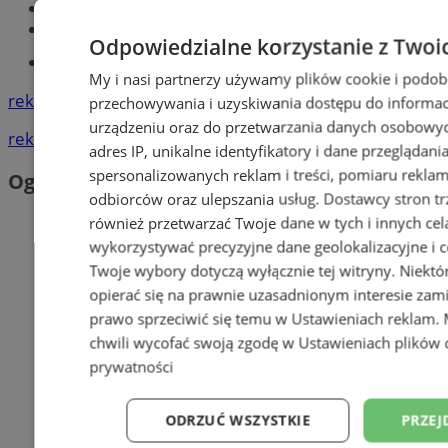
Największy sklep z częściami online!
Książeczka sanepidowska
Odpowiedzialne korzystanie z Twoi
Tworzenie stron www -Zabrze
My i nasi partnerzy używamy plików cookie i podob
reklama
przechowywania i uzyskiwania dostępu do informac
urządzeniu oraz do przetwarzania danych osobowych
reklama
adres IP, unikalne identyfikatory i dane przeglądani
spersonalizowanych reklam i treści, pomiaru reklam i
Ogłoszenia
odbiorców oraz ulepszania usług.
Dostawcy stron tr
również przetwarzać Twoje dane w tych i innych cel
wykorzystywać precyzyjne dane geolokalizacyjne i c
Twoje wybory dotyczą wyłącznie tej witryny. Niekt
opierać się na prawnie uzasadnionym interesie zami
prawo sprzeciwić się temu w
Ustawieniach reklam
.
chwili wycofać swoją zgodę w
Ustawieniach plików 
prywatności
ODRZUĆ WSZYSTKIE
PRZEJ