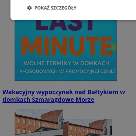
POKAŻ SZCZEGÓŁY
Niezbędne
Wydajność
Targetowani
Niesklasyfikowane
Niezbędne
Wydajność
Targetowanie
Funkcjonalno
Wakacyjny wypoczynek nad Bałtykiem w
domkach Szmaragdowe Morze
Niezbędne pliki cookie umożliwiają korzystanie z podstawowych fun
takich jak logowanie użytkownika i zarządzanie kontem. Bez niezb
można prawidłowo korzystać ze strony internetowej.
Provider
/
Okres
Nazwa
Domena
przechowywani
SessID
zabrze.com.pl
1 rok