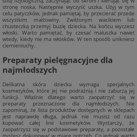
solą fizjologiczną, zaczynając od skroni i kierując się w
stronę noska. Następnie wyczyść uszka. Użyj w tym
celu patyczków, jednak pamiętaj, by przecierać przede
wszystkim małżowiny. Zwilżonym wacikiem lub
chusteczką przemyj buzię dziecka. Na końcu wyczesz
włoski. Warto pamiętać, by czesać maluszka nawet
wtedy, kiedy nie ma włosków. W ten sposób unikniesz
ciemieniuchy.
Preparaty pielęgnacyjne dla
najmłodszych
Delikatna skóra dziecka wymaga specjalnych
kosmetyków, które jej nie podrażnią i nie zaburzą jej
funkcji. Właśnie dlatego warto zaopatrzyć się w
preparaty przeznaczone dla najmłodszych. Nie
zapominaj, że lista produktów dostępnych w sklepach
jest naprawdę długa, jednak nie musisz od razu
kupować całej linii kosmetyków. Wystarczy, że
zaopatrzysz się w podstawowe preparaty, a pozostałe
możesz dokupować w miarę potrzeb. Co jednak warto