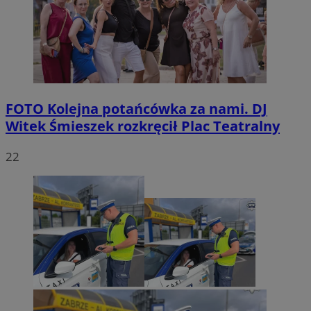
FOTO
Kolejna potańcówka za nami. DJ
Witek Śmieszek rozkręcił Plac Teatralny
22