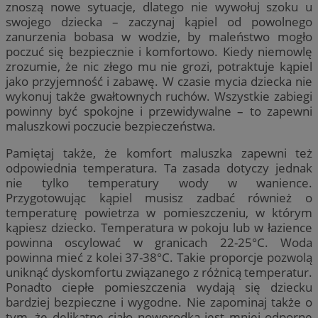
znoszą nowe sytuacje, dlatego nie wywołuj szoku u
swojego dziecka – zaczynaj kąpiel od powolnego
zanurzenia bobasa w wodzie, by maleństwo mogło
poczuć się bezpiecznie i komfortowo. Kiedy niemowlę
zrozumie, że nic złego mu nie grozi, potraktuje kąpiel
jako przyjemność i zabawę. W czasie mycia dziecka nie
wykonuj także gwałtownych ruchów. Wszystkie zabiegi
powinny być spokojne i przewidywalne – to zapewni
maluszkowi poczucie bezpieczeństwa.
Pamiętaj także, że komfort maluszka zapewni też
odpowiednia temperatura. Ta zasada dotyczy jednak
nie tylko temperatury wody w wanience.
Przygotowując kąpiel musisz zadbać również o
temperaturę powietrza w pomieszczeniu, w którym
kąpiesz dziecko. Temperatura w pokoju lub w łazience
powinna oscylować w granicach 22-25°C. Woda
powinna mieć z kolei 37-38°C. Takie proporcje pozwolą
uniknąć dyskomfortu związanego z różnicą temperatur.
Ponadto ciepłe pomieszczenia wydają się dziecku
bardziej bezpieczne i wygodne. Nie zapominaj także o
tym, że delikatne ciało noworodka jest mniej odporne