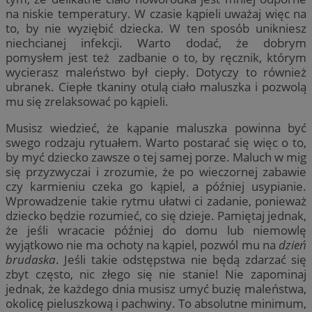
na niskie temperatury. W czasie kąpieli uważaj więc na
to, by nie wyziębić dziecka. W ten sposób unikniesz
niechcianej infekcji. Warto dodać, że dobrym
pomysłem jest też zadbanie o to, by ręcznik, którym
wycierasz maleństwo był ciepły. Dotyczy to również
ubranek. Ciepłe tkaniny otulą ciało maluszka i pozwolą
mu się zrelaksować po kąpieli.
Musisz wiedzieć, że kąpanie maluszka powinna być
swego rodzaju rytuałem. Warto postarać się więc o to,
by myć dziecko zawsze o tej samej porze. Maluch w mig
się przyzwyczai i zrozumie, że po wieczornej zabawie
czy karmieniu czeka go kąpiel, a później usypianie.
Wprowadzenie takie rytmu ułatwi ci zadanie, ponieważ
dziecko będzie rozumieć, co się dzieje. Pamiętaj jednak,
że jeśli wracacie później do domu lub niemowlę
wyjątkowo nie ma ochoty na kąpiel, pozwól mu na
dzień
brudaska
. Jeśli takie odstępstwa nie będą zdarzać się
zbyt często, nic złego się nie stanie! Nie zapominaj
jednak, że każdego dnia musisz umyć buzię maleństwa,
okolicę pieluszkową i pachwiny. To absolutne minimum,