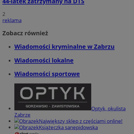
44-latek zatrzymany na DTŚ
2
reklama
Zobacz również
Wiadomości kryminalne w Zabrzu
Wiadomości lokalne
Wiadomości sportowe
Optyk, okulista
Zabrze
Największy sklep z częściami online!
Książeczka sanepidowska