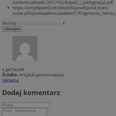
content/uploads/2017/02/kapiel_i_pielegnacja.pdf
https://emp0pwn0cdn0blob0kipzwl0prod.static-
osdw.pl/kipzwladdons/adab6ef1/fragmenty_tekst
Słuchaj
⏵︎
Udostępnij
s.gerlaczek
Źródło:
Artykuł sponsorowany
reklama
Dodaj komentarz