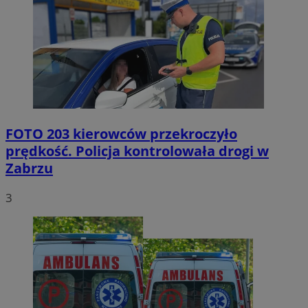
FOTO
203 kierowców przekroczyło
prędkość. Policja kontrolowała drogi w
Zabrzu
3