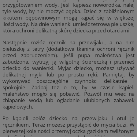
przygotowaniem wody. Jeśli kąpiesz noworodka, nalej
tyle wody, by nie moczyć pępka. Dzieci z zabliźnionym
kikutem pępowinowym mogą kąpać się w większej
ilości wody. Na dnie wanienki umieść tetrową pieluszkę,
która ochroni delikatną skórę dziecka przed otarciami.
Następnie rozłóż ręcznik na przewijaku, a na nim
pieluszkę z tetry (dodatkowa tkanina ochroni ręcznik
przed zabrudzeniem). Jeśli pupa maleństwa jest
zabudzona, wytrzyj ją wilgotną ściereczką i przenieś
dziecko do wanienki. Myjąc dziecko, możesz używać
delikatnej myjki lub po prostu ręki. Pamiętaj, by
wykonywać poszczególne czynności delikatnie i
spokojnie. Zadbaj też o to, by w czasie kąpieli
maleństwo mogło się pobawić. Pozwól mu więc na
chlapanie wodą lub oglądanie ulubionych zabawek
kąpielowych.
Po kąpieli połóż dziecko na przewijaku i otul je
ręcznikiem. Teraz możesz przystąpić do mycia buzi. W
pierwszej kolejności przemyj oczka gazikiem zwilżonym