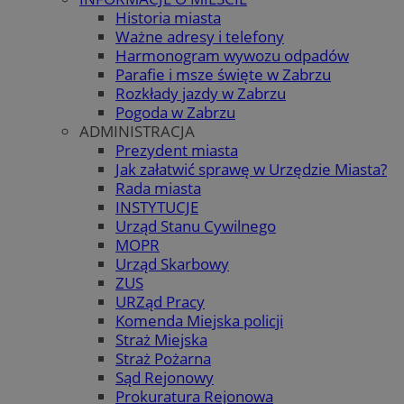
Historia miasta
Ważne adresy i telefony
Harmonogram wywozu odpadów
Parafie i msze święte w Zabrzu
Rozkłady jazdy w Zabrzu
Pogoda w Zabrzu
ADMINISTRACJA
Prezydent miasta
Jak załatwić sprawę w Urzędzie Miasta?
Rada miasta
INSTYTUCJE
Urząd Stanu Cywilnego
MOPR
Urząd Skarbowy
ZUS
URZąd Pracy
Komenda Miejska policji
Straż Miejska
Straż Pożarna
Sąd Rejonowy
Prokuratura Rejonowa