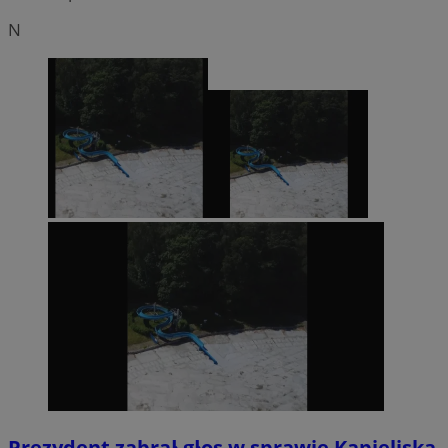
N
Prezydent zabrał głos w sprawie Kąpieliska