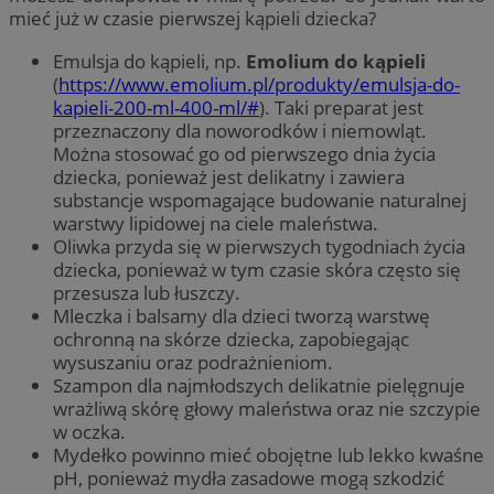
mieć już w czasie pierwszej kąpieli dziecka?
Emulsja do kąpieli, np.
Emolium do kąpieli
(
https://www.emolium.pl/produkty/emulsja-do-
kapieli-200-ml-400-ml/#
). Taki preparat jest
przeznaczony dla noworodków i niemowląt.
Można stosować go od pierwszego dnia życia
dziecka, ponieważ jest delikatny i zawiera
substancje wspomagające budowanie naturalnej
warstwy lipidowej na ciele maleństwa.
Oliwka przyda się w pierwszych tygodniach życia
dziecka, ponieważ w tym czasie skóra często się
przesusza lub łuszczy.
Mleczka i balsamy dla dzieci tworzą warstwę
ochronną na skórze dziecka, zapobiegając
wysuszaniu oraz podrażnieniom.
Szampon dla najmłodszych delikatnie pielęgnuje
wrażliwą skórę głowy maleństwa oraz nie szczypie
w oczka.
Mydełko powinno mieć obojętne lub lekko kwaśne
pH, ponieważ mydła zasadowe mogą szkodzić