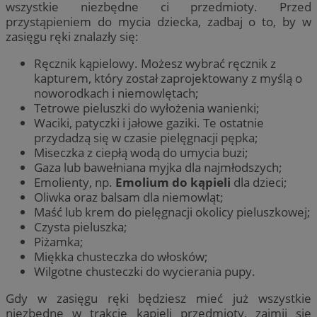
wszystkie niezbędne ci przedmioty. Przed
przystąpieniem do mycia dziecka, zadbaj o to, by w
zasięgu ręki znalazły się:
Ręcznik kąpielowy. Możesz wybrać ręcznik z
kapturem, który został zaprojektowany z myślą o
noworodkach i niemowlętach;
Tetrowe pieluszki do wyłożenia wanienki;
Waciki, patyczki i jałowe gaziki. Te ostatnie
przydadzą się w czasie pielęgnacji pępka;
Miseczka z ciepłą wodą do umycia buzi;
Gaza lub bawełniana myjka dla najmłodszych;
Emolienty, np.
Emolium do kąpieli
dla dzieci;
Oliwka oraz balsam dla niemowląt;
Maść lub krem do pielęgnacji okolicy pieluszkowej;
Czysta pieluszka;
Piżamka;
Miękka chusteczka do włosków;
Wilgotne chusteczki do wycierania pupy.
Gdy w zasięgu ręki będziesz mieć już wszystkie
niezbędne w trakcie kąpieli przedmioty, zajmij się