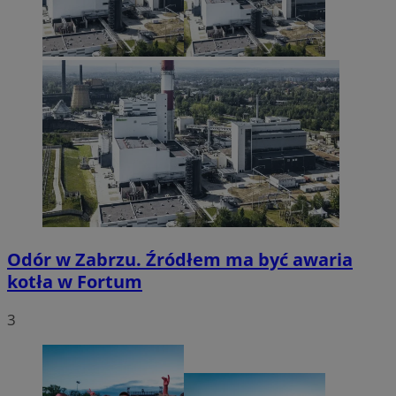
Odór w Zabrzu. Źródłem ma być awaria
kotła w Fortum
3