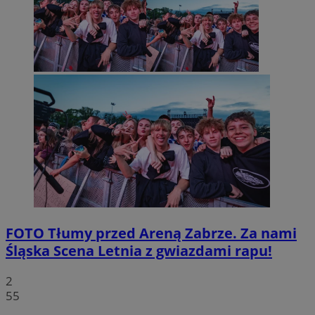
FOTO
Tłumy przed Areną Zabrze. Za nami
Śląska Scena Letnia z gwiazdami rapu!
2
55