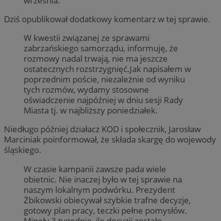
września.
Dziś opublikował dodatkowy komentarz w tej sprawie.
W kwestii związanej ze sprawami
zabrzańskiego samorządu, informuję, że
rozmowy nadal trwają, nie ma jeszcze
ostatecznych rozstrzygnięć.Jak napisałem w
poprzednim poście, niezależnie od wyniku
tych rozmów, wydamy stosowne
oświadczenie najpóźniej w dniu sesji Rady
Miasta tj. w najbliższy poniedziałek.
Niedługo później działacz KOD i społecznik, Jarosław
Marciniak poinformował, że składa skargę do wojewody
śląskiego.
W czasie kampanii zawsze pada wiele
obietnic. Nie inaczej było w tej sprawie na
naszym lokalnym podwórku. Prezydent
Żbikowski obiecywał szybkie trafne decyzje,
gotowy plan pracy, teczki pełne pomysłów.
Minęły 3 tygodnie, ile decyzji zostało