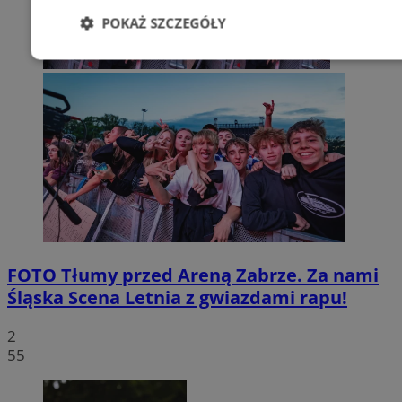
POKAŻ SZCZEGÓŁY
Niezbędne
Wydajność
Targetowani
Niesklasyfikowane
Niezbędne
Wydajność
Targetowanie
Funkcjonalno
FOTO
Tłumy przed Areną Zabrze. Za nami
Niezbędne pliki cookie umożliwiają korzystanie z podstawowych fun
Śląska Scena Letnia z gwiazdami rapu!
takich jak logowanie użytkownika i zarządzanie kontem. Bez niezb
można prawidłowo korzystać ze strony internetowej.
2
Provider
/
Okres
55
Nazwa
Domena
przechowywani
SessID
zabrze.com.pl
1 rok