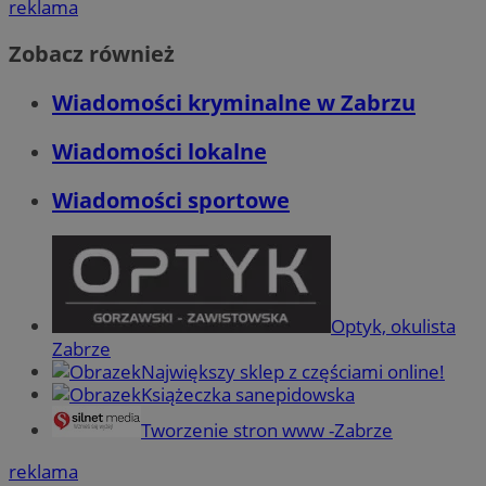
reklama
Zobacz również
CookieScriptConsent
4 tygodnie 2 dn
CookieScript
zabrze.com.pl
Wiadomości kryminalne w Zabrzu
Wiadomości lokalne
Wiadomości sportowe
VISITOR_PRIVACY_METADATA
5 miesięcy 4
YouTube
tygodnie
.youtube.com
Optyk, okulista
Zabrze
Największy sklep z częściami online!
Książeczka sanepidowska
Tworzenie stron www -Zabrze
reklama