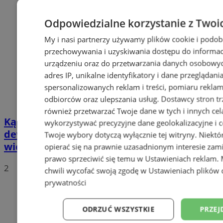
Odpowiedzialne korzystanie z Twoi
My i nasi partnerzy używamy plików cookie i podob
przechowywania i uzyskiwania dostępu do informac
urządzeniu oraz do przetwarzania danych osobowych
adres IP, unikalne identyfikatory i dane przeglądani
spersonalizowanych reklam i treści, pomiaru reklam i
odbiorców oraz ulepszania usług.
Dostawcy stron tr
również przetwarzać Twoje dane w tych i innych cel
Kąpielisko Leśne trafi w ręce
wykorzystywać precyzyjne dane geolokalizacyjne i c
deweloperów? To sugeruje były
Twoje wybory dotyczą wyłącznie tej witryny. Niekt
wiceprezydent. Co na obecne władze?
opierać się na prawnie uzasadnionym interesie zami
prawo sprzeciwić się temu w
Ustawieniach reklam
.
2
chwili wycofać swoją zgodę w
Ustawieniach plików 
prywatności
ODRZUĆ WSZYSTKIE
PRZEJ