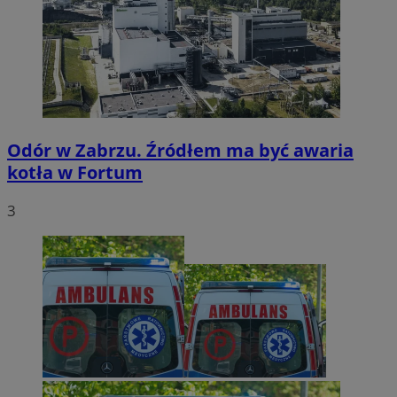
Odór w Zabrzu. Źródłem ma być awaria
kotła w Fortum
3