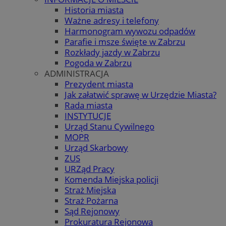
Historia miasta
Ważne adresy i telefony
Harmonogram wywozu odpadów
Parafie i msze święte w Zabrzu
Rozkłady jazdy w Zabrzu
Pogoda w Zabrzu
ADMINISTRACJA
Prezydent miasta
Jak załatwić sprawę w Urzędzie Miasta?
Rada miasta
INSTYTUCJE
Urząd Stanu Cywilnego
MOPR
Urząd Skarbowy
ZUS
URZąd Pracy
Komenda Miejska policji
Straż Miejska
Straż Pożarna
Sąd Rejonowy
Prokuratura Rejonowa