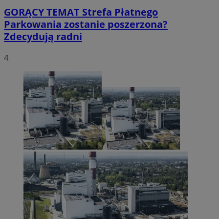
GORĄCY TEMAT
Strefa Płatnego
Parkowania zostanie poszerzona?
Zdecydują radni
4