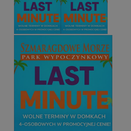
CookieScriptConsent
4 tygodnie 2 dn
CookieScript
zabrze.com.pl
VISITOR_PRIVACY_METADATA
5 miesięcy 4
YouTube
tygodnie
.youtube.com