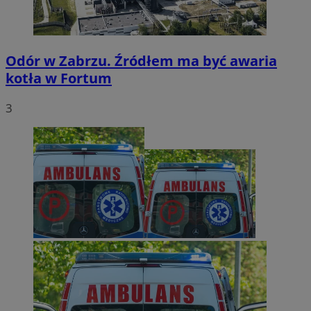
Odór w Zabrzu. Źródłem ma być awaria
kotła w Fortum
3