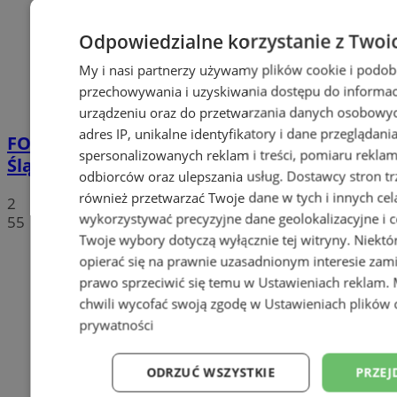
Odpowiedzialne korzystanie z Twoi
My i nasi partnerzy używamy plików cookie i podob
przechowywania i uzyskiwania dostępu do informac
urządzeniu oraz do przetwarzania danych osobowych
adres IP, unikalne identyfikatory i dane przeglądani
FOTO
Tłumy przed Areną Zabrze. Za nami
spersonalizowanych reklam i treści, pomiaru reklam i
Śląska Scena Letnia z gwiazdami rapu!
odbiorców oraz ulepszania usług.
Dostawcy stron tr
również przetwarzać Twoje dane w tych i innych cel
2
wykorzystywać precyzyjne dane geolokalizacyjne i c
55
Twoje wybory dotyczą wyłącznie tej witryny. Niekt
opierać się na prawnie uzasadnionym interesie zami
prawo sprzeciwić się temu w
Ustawieniach reklam
.
chwili wycofać swoją zgodę w
Ustawieniach plików 
prywatności
ODRZUĆ WSZYSTKIE
PRZEJ