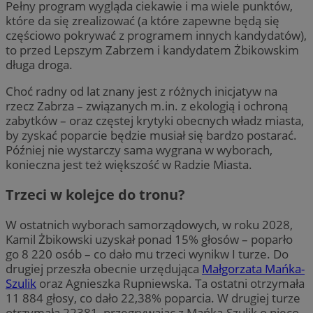
Pełny program wygląda ciekawie i ma wiele punktów,
które da się zrealizować (a które zapewne będą się
częściowo pokrywać z programem innych kandydatów),
to przed Lepszym Zabrzem i kandydatem Żbikowskim
długa droga.
Choć radny od lat znany jest z różnych inicjatyw na
rzecz Zabrza – związanych m.in. z ekologią i ochroną
zabytków – oraz częstej krytyki obecnych władz miasta,
by zyskać poparcie będzie musiał się bardzo postarać.
Później nie wystarczy sama wygrana w wyborach,
konieczna jest też większość w Radzie Miasta.
Trzeci w kolejce do tronu?
W ostatnich wyborach samorządowych, w roku 2028,
Kamil Żbikowski uzyskał ponad 15% głosów – poparło
go 8 220 osób – co dało mu trzeci wynikw I turze. Do
drugiej przeszła obecnie urzędująca
Małgorzata Mańka-
Szulik
oraz Agnieszka Rupniewska. Ta ostatni otrzymała
11 884 głosy, co dało 22,38% poparcia. W drugiej turze
otrzymała 22381, przegrywając z Mańką-Szulik o nieco