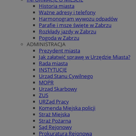
Historia miasta
Ważne adresy i telefony
Harmonogram wywozu odpadów
Parafie i msze święte w Zabrzu
Rozkłady jazdy w Zabrzu
Pogoda w Zabrzu
ADMINISTRACJA
Prezydent miasta
Jak załatwić sprawę w Urzędzie Miasta?
Rada miasta
INSTYTUCJE
Urząd Stanu Cywilnego
MOPR
Urząd Skarbowy
ZUS
URZąd Pracy
Komenda Miejska policji
Straż Miejska
Straż Pożarna
Sąd Rejonowy
Prokuratura Rejonowa