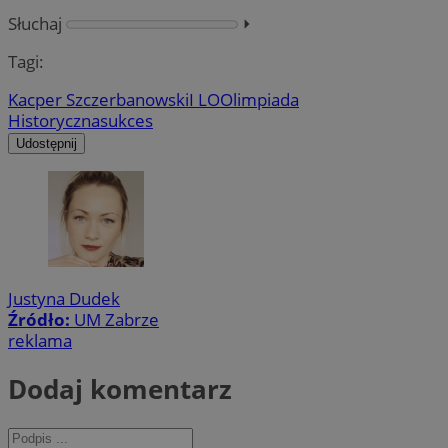
Słuchaj
⏵︎
Tagi:
Kacper Szczerbanowski
I LO
Olimpiada
Historyczna
sukces
Udostępnij
Justyna Dudek
Źródło:
UM Zabrze
reklama
Dodaj komentarz