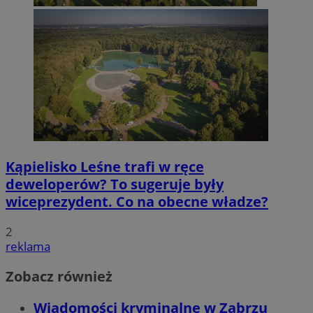
Kąpielisko Leśne trafi w ręce
deweloperów? To sugeruje były
wiceprezydent. Co na obecne władze?
2
reklama
Zobacz również
Wiadomości kryminalne w Zabrzu