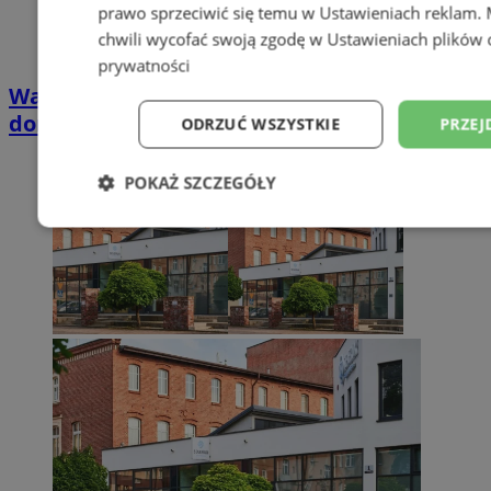
prawo sprzeciwić się temu w
Ustawieniach reklam
.
chwili wycofać swoją zgodę w
Ustawieniach plików 
prywatności
Wakacyjny wypoczynek nad Bałtykiem w
domkach Szmaragdowe Morze
ODRZUĆ WSZYSTKIE
PRZEJ
POKAŻ SZCZEGÓŁY
Niezbędne
Wydajność
Targetowani
Niesklasyfikowane
Niezbędne
Wydajność
Targetowanie
Funkcjonalno