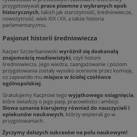
przygotowywali
prace pisemne z wybranych epok
historycznych
, takich jak starożytność, średniowiecze,
nowożytność, wiek XIX i XX, a także historia
parlamentaryzmu.
Pasjonat historii średniowiecza
Kacper Szczerbanowski
wyróżnił się doskonałą
znajomością mediewistyki
, czyli historii
średniowiecza. Jego wiedza, zaangażowanie i poziom
przygotowania zostały wysoko ocenione przez komisję,
co zapewniło mu
miejsce w ścisłej czołówce
ogólnopolskiej
.
Gratulujemy Kacprowi tego
wyjątkowego osiągnięcia
,
które świadczy o jego pasji, pracowitości i ambicji.
Słowa uznania kierujemy również do nauczycieli i
opiekunów naukowych
, którzy wspierali go w
przygotowaniach.
Życzymy dalszych sukcesów na polu naukowym!