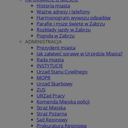
Historia miasta
Ważne adresy i telefony
Harmonogram wywozu odpadów
Parafie i msze święte w Zabrzu
Rozkłady jazdy w Zabrzu
Pogoda w Zabrzu
ADMINISTRACJA
Prezydent miasta
Jak załatwić sprawę w Urzędzie Miasta?
Rada miasta
INSTYTUCJE
Urząd Stanu Cywilnego
MOPR
Urząd Skarbowy
ZUS
URZąd Pracy
Komenda Miejska policji
Straż Miejska
Straż Pożarna
Sąd Rejonowy
Prokuratura Rejonowa