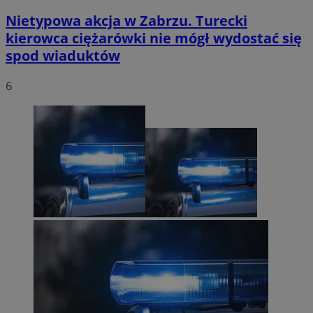
Nietypowa akcja w Zabrzu. Turecki
kierowca ciężarówki nie mógł wydostać się
spod wiaduktów
6