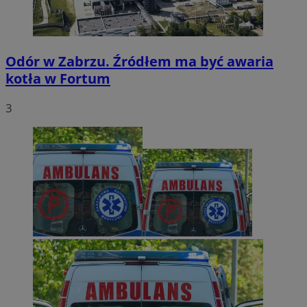
Odór w Zabrzu. Źródłem ma być awaria
kotła w Fortum
3