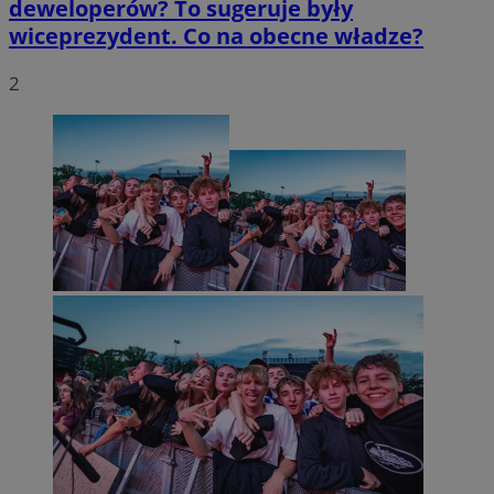
deweloperów? To sugeruje były
wiceprezydent. Co na obecne władze?
2