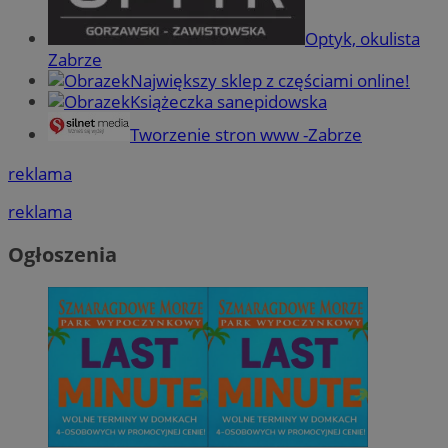
Optyk, okulista
Zabrze
Największy sklep z częściami online!
Książeczka sanepidowska
Tworzenie stron www -Zabrze
reklama
reklama
Ogłoszenia