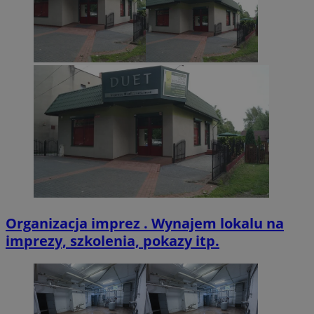
CookieScriptConsent
4 tygodnie 2 dn
CookieScript
zabrze.com.pl
VISITOR_PRIVACY_METADATA
5 miesięcy 4
YouTube
tygodnie
.youtube.com
Organizacja imprez . Wynajem lokalu na
imprezy, szkolenia, pokazy itp.