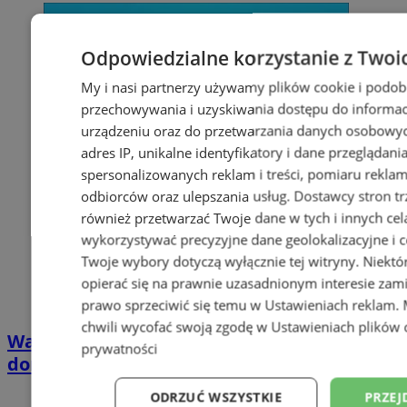
Odpowiedzialne korzystanie z Twoi
My i nasi partnerzy używamy plików cookie i podob
przechowywania i uzyskiwania dostępu do informac
urządzeniu oraz do przetwarzania danych osobowych
adres IP, unikalne identyfikatory i dane przeglądani
spersonalizowanych reklam i treści, pomiaru reklam i
odbiorców oraz ulepszania usług.
Dostawcy stron tr
również przetwarzać Twoje dane w tych i innych cel
wykorzystywać precyzyjne dane geolokalizacyjne i c
Twoje wybory dotyczą wyłącznie tej witryny. Niekt
opierać się na prawnie uzasadnionym interesie zami
prawo sprzeciwić się temu w
Ustawieniach reklam
.
chwili wycofać swoją zgodę w
Ustawieniach plików 
Wakacyjny wypoczynek nad Bałtykiem w
prywatności
domkach Szmaragdowe Morze
ODRZUĆ WSZYSTKIE
PRZEJ