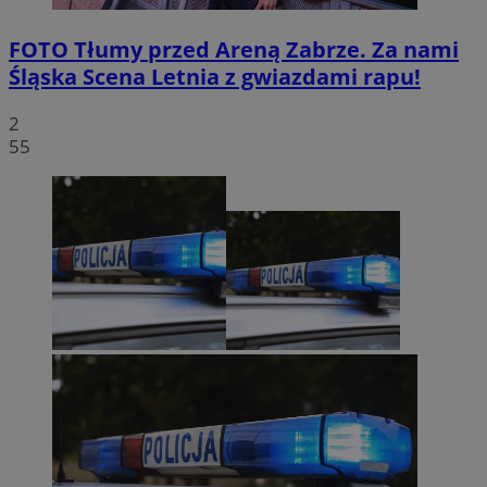
FOTO
Tłumy przed Areną Zabrze. Za nami
Śląska Scena Letnia z gwiazdami rapu!
2
55