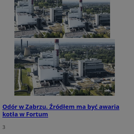
Odór w Zabrzu. Źródłem ma być awaria
kotła w Fortum
3