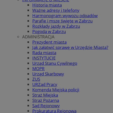
Historia miasta
Ważne adresy i telefony
Harmonogram wywozu odpadów
Parafie i msze święte w Zabrzu
Rozkłady jazdy w Zabrzu
Pogoda w Zabrzu
ADMINISTRACJA
Prezydent miasta
Jak załatwić sprawę w Urzędzie Miasta?
Rada miasta
INSTYTUCJE
Urząd Stanu Cywilnego
MOPR
Urząd Skarbowy
ZUS
URZąd Pracy
Komenda Miejska policji
Straż Miejska
Straż Pożarna
Sąd Rejonowy
Prokuratura Rejonowa