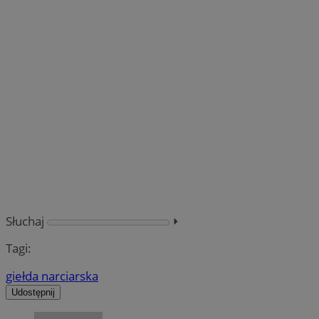
Słuchaj
⏵︎
Tagi:
giełda narciarska
Udostępnij