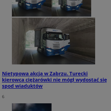
Nietypowa akcja w Zabrzu. Turecki
kierowca ciężarówki nie mógł wydostać się
spod wiaduktów
6