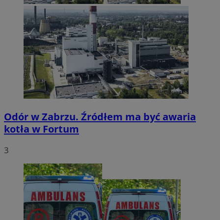
Odór w Zabrzu. Źródłem ma być awaria
kotła w Fortum
3