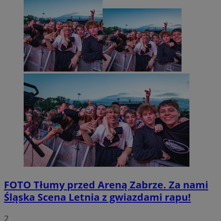
FOTO
Tłumy przed Areną Zabrze. Za nami
Śląska Scena Letnia z gwiazdami rapu!
2