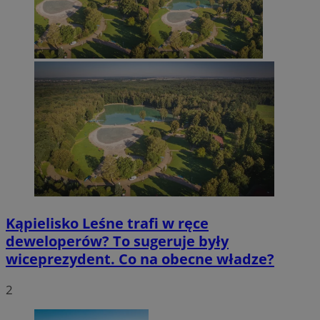
Kąpielisko Leśne trafi w ręce
deweloperów? To sugeruje były
wiceprezydent. Co na obecne władze?
2