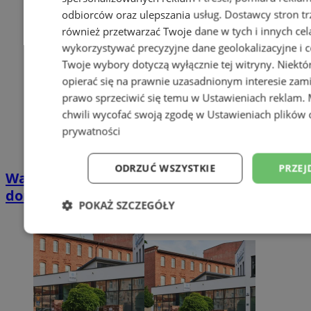
odbiorców oraz ulepszania usług.
Dostawcy stron tr
również przetwarzać Twoje dane w tych i innych cel
wykorzystywać precyzyjne dane geolokalizacyjne i c
Twoje wybory dotyczą wyłącznie tej witryny. Niekt
opierać się na prawnie uzasadnionym interesie zami
prawo sprzeciwić się temu w
Ustawieniach reklam
.
chwili wycofać swoją zgodę w
Ustawieniach plików 
prywatności
ODRZUĆ WSZYSTKIE
PRZEJ
Wakacyjny wypoczynek nad Bałtykiem w
domkach Szmaragdowe Morze
POKAŻ SZCZEGÓŁY
Niezbędne
Wydajność
Targetowani
Niesklasyfikowane