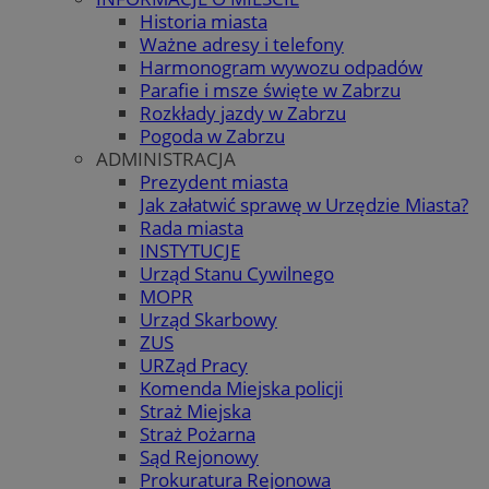
Historia miasta
Ważne adresy i telefony
Harmonogram wywozu odpadów
Parafie i msze święte w Zabrzu
Rozkłady jazdy w Zabrzu
Pogoda w Zabrzu
ADMINISTRACJA
Prezydent miasta
Jak załatwić sprawę w Urzędzie Miasta?
Rada miasta
INSTYTUCJE
Urząd Stanu Cywilnego
MOPR
Urząd Skarbowy
ZUS
URZąd Pracy
Komenda Miejska policji
Straż Miejska
Straż Pożarna
Sąd Rejonowy
Prokuratura Rejonowa