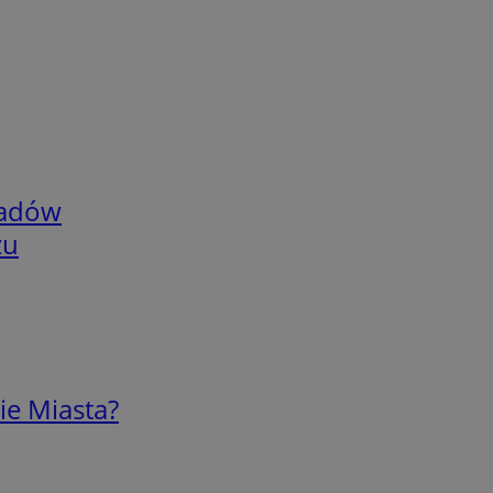
adów
zu
ie Miasta?