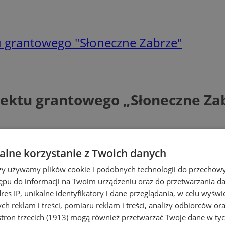
u grantowego "Słoneczne Zabrze"
jektu grantowego „Słoneczne Za
lne korzystanie z Twoich danych
rzy używamy plików cookie i podobnych technologii do przechow
ępu do informacji na Twoim urządzeniu oraz do przetwarzania 
dres IP, unikalne identyfikatory i dane przeglądania, w celu wyświ
h reklam i treści, pomiaru reklam i treści, analizy odbiorców or
tron trzecich (1913)
mogą również przetwarzać Twoje dane w tych