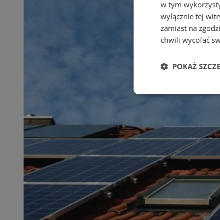
w tym wykorzysty
wyłącznie tej wi
zamiast na zgodz
chwili wycofać s
POKAŻ SZCZ
Niezbędne
Ni
Niezbędne pliki cook
zarządzanie kontem. 
Nazwa