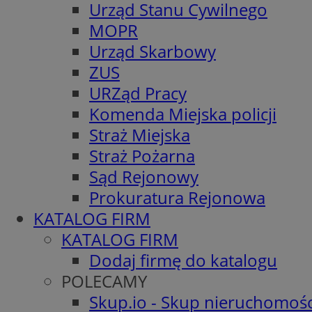
Urząd Stanu Cywilnego
MOPR
Urząd Skarbowy
ZUS
URZąd Pracy
Komenda Miejska policji
Straż Miejska
Straż Pożarna
Sąd Rejonowy
Prokuratura Rejonowa
KATALOG FIRM
KATALOG FIRM
Dodaj firmę do katalogu
POLECAMY
Skup.io - Skup nieruchomośc