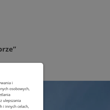
brze”
ywania i
danych osobowych,
etlania
az ulepszania
 i innych celach,