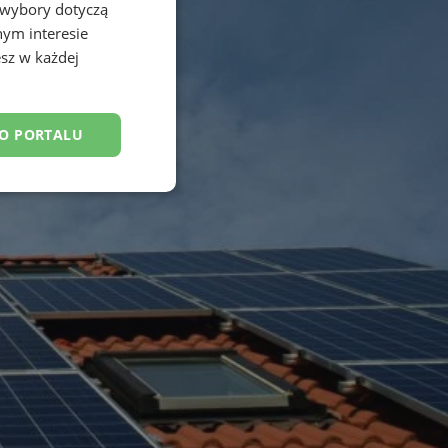
 wybory dotyczą
nym interesie
sz w każdej
DO PORTALU
esklasyfikowane
ane
owanie użytkownika i
j.