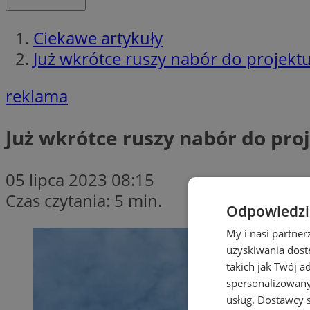
Ciekawe artykuły
Już wkrótce ruszy nabór do projekt
reklama
Już wkrótce ruszy nabór do pro
05 lipca 2023 08:15
Czas czytania: 5 min.
Odpowiedzia
My i nasi partne
uzyskiwania dost
takich jak Twój a
spersonalizowanyc
usług.
Dostawcy s