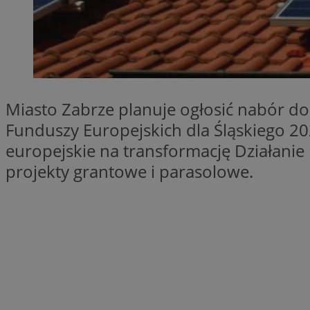
SessID
QeSessID
MvSessID
__cf_bm
Miasto Zabrze planuje ogłosić nabór d
__cf_bm
Funduszy Europejskich dla Śląskiego 2
europejskie na transformację Działanie
projekty grantowe i parasolowe.
CookieScriptConse
VISITOR_PRIVACY_