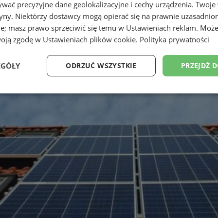
wać precyzyjne dane geolokalizacyjne i cechy urządzenia. Twoje
tryny. Niektórzy dostawcy mogą opierać się na prawnie uzasadnio
ie; masz prawo sprzeciwić się temu w
Ustawieniach reklam
. Może
woją zgodę w
Ustawieniach plików cookie
.
Polityka prywatności
EGÓŁY
ODRZUĆ WSZYSTKIE
PRZEJDŹ 
Wydajność
Targetowanie
Funkcjonalność
Ni
ezbędne
Wydajność
Targetowanie
Funkcjonalność
Niesklasyfikow
ie umożliwiają korzystanie z podstawowych funkcji strony internetowej, takich jak log
Bez niezbędnych plików cookie nie można prawidłowo korzystać ze strony internetowe
Provider
/
Okres
Opis
Domena
przechowywania