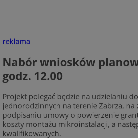
Nazwa
Nazwa
ustat_xq6z219uw9
Nazwa
__Secure-YNID
_clck
__gads
reklama
FCCDCF
MUID
Nabór wniosków planow
__eoi
godz. 12.00
ANONCHK
_clsk
Projekt polegać będzie na udzielaniu 
test_cookie
jednorodzinnych na terenie Zabrza, na 
_ga_NBM6HFESG6
podpisaniu umowy o powierzenie grantu
_fbp
OAID
koszty montażu mikroinstalacji, a nast
kwalifikowanych.
MR