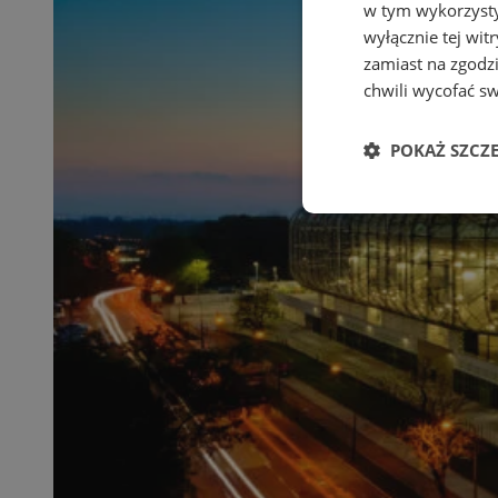
w tym wykorzysty
wyłącznie tej wi
zamiast na zgodz
chwili wycofać s
POKAŻ SZCZ
Niezbędne
Ni
Niezbędne pliki cook
zarządzanie kontem. 
Nazwa