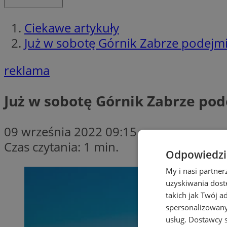
Ciekawe artykuły
Już w sobotę Górnik Zabrze podejmie
reklama
Już w sobotę Górnik Zabrze pod
09 września 2022 09:15
Czas czytania: 1 min.
Odpowiedzia
My i nasi partne
uzyskiwania dost
takich jak Twój a
spersonalizowanyc
usług.
Dostawcy s