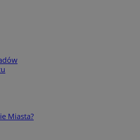
adów
zu
ie Miasta?