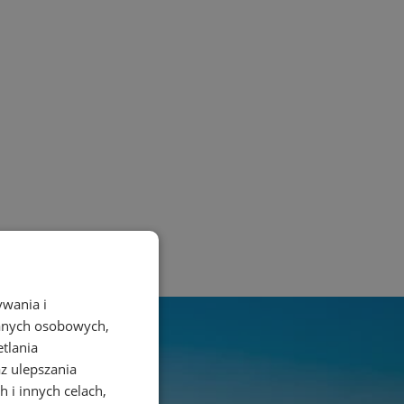
ywania i
danych osobowych,
etlania
az ulepszania
 i innych celach,