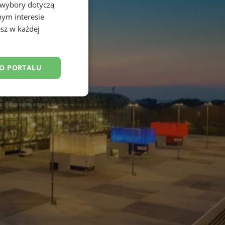
 wybory dotyczą
nym interesie
sz w każdej
DO PORTALU
esklasyfikowane
ane
owanie użytkownika i
j.