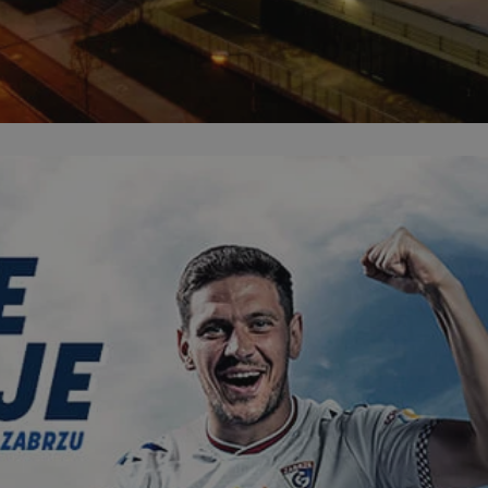
zabrze.com.pl
1 rok
Ten plik cookie przechowuje identyfik
zabrze.com.pl
1 rok
Ten plik cookie przechowuje identyfik
zabrze.com.pl
1 rok
Ten plik cookie przechowuje identyfik
29 minut 53
Ten plik cookie służy do rozróżniania
Cloudflare
sekundy
to korzystne dla strony internetowe
Inc.
umożliwia tworzenie ważnych rapor
.x.com
korzystania z jej witryny internetowe
29 minut 55
Ten plik cookie służy do rozróżniania
Cloudflare
sekund
to korzystne dla strony internetowe
Inc.
umożliwia tworzenie ważnych rapor
.twitter.com
korzystania z jej witryny internetowe
nt
4 tygodnie 2 dni
Ten plik cookie jest używany przez 
CookieScript
Script.com do zapamiętywania prefe
zabrze.com.pl
zgody użytkownika na pliki cookie. J
aby baner cookie Cookie-Script.com 
Google Privacy Policy
METADATA
5 miesięcy 4
Ten plik cookie przechowuje informa
YouTube
tygodnie
użytkownika oraz jego preferencjac
.youtube.com
prywatności podczas korzystania z wi
wybory dotyczące polityki prywatnoś
zgody, zapewniając ich przestrzegan
wizytach. Dzięki temu użytkownik 
konfigurować swoich preferencji, co
zgodność z regulacjami ochrony dan