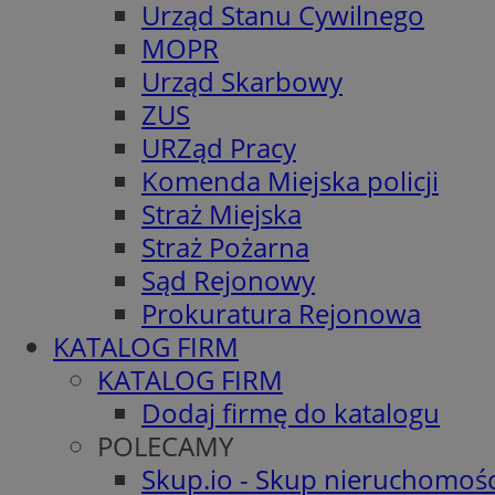
Urząd Stanu Cywilnego
MOPR
Urząd Skarbowy
ZUS
URZąd Pracy
Komenda Miejska policji
Straż Miejska
Straż Pożarna
Sąd Rejonowy
Prokuratura Rejonowa
KATALOG FIRM
KATALOG FIRM
Dodaj firmę do katalogu
POLECAMY
Skup.io - Skup nieruchomośc