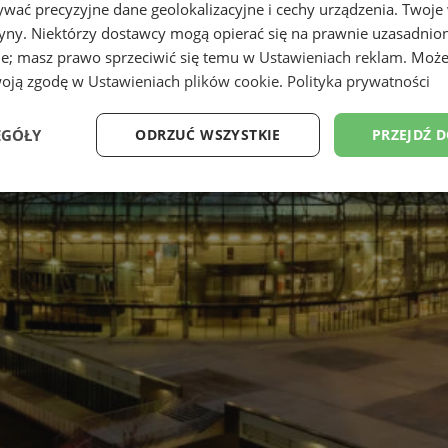
wać precyzyjne dane geolokalizacyjne i cechy urządzenia. Twoje
tryny. Niektórzy dostawcy mogą opierać się na prawnie uzasadnio
ie; masz prawo sprzeciwić się temu w
Ustawieniach reklam
. Może
woją zgodę w
Ustawieniach plików cookie
.
Polityka prywatności
EGÓŁY
ODRZUĆ WSZYSTKIE
PRZEJDŹ 
Wydajność
Targetowanie
Funkcjonalność
Ni
ezbędne
Wydajność
Targetowanie
Funkcjonalność
Niesklasyfikow
ie umożliwiają korzystanie z podstawowych funkcji strony internetowej, takich jak log
Bez niezbędnych plików cookie nie można prawidłowo korzystać ze strony internetowe
Provider
/
Okres
Opis
Domena
przechowywania