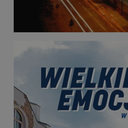
SessID
QeSessID
MvSessID
__cf_bm
__cf_bm
CookieScriptConse
VISITOR_PRIVACY_