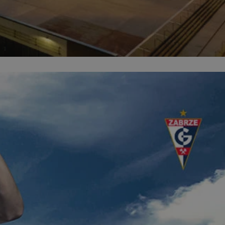
ator sesji.
ator sesji.
ator sesji.
 ludzi i botów. Jest
j, ponieważ
tów na temat
j.
 ludzi i botów. Jest
j, ponieważ
tów na temat
j.
usługę Cookie-
rencji dotyczących
est to konieczne,
działał poprawnie.
cje o zgodzie
h dotyczących
tryny. Rejestruje
ci i ustawień
ie w kolejnych
nie musi ponownie
 zwiększa wygodę i
ych.