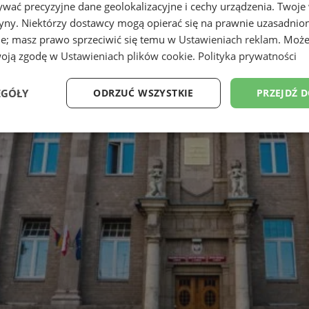
wać precyzyjne dane geolokalizacyjne i cechy urządzenia. Twoje
tryny. Niektórzy dostawcy mogą opierać się na prawnie uzasadnio
ie; masz prawo sprzeciwić się temu w
Ustawieniach reklam
. Może
woją zgodę w
Ustawieniach plików cookie
.
Polityka prywatności
EGÓŁY
ODRZUĆ WSZYSTKIE
PRZEJDŹ 
Wydajność
Targetowanie
Funkcjonalność
Ni
ezbędne
Wydajność
Targetowanie
Funkcjonalność
Niesklasyfikow
ie umożliwiają korzystanie z podstawowych funkcji strony internetowej, takich jak log
Bez niezbędnych plików cookie nie można prawidłowo korzystać ze strony internetowe
Provider
/
Okres
Opis
Domena
przechowywania