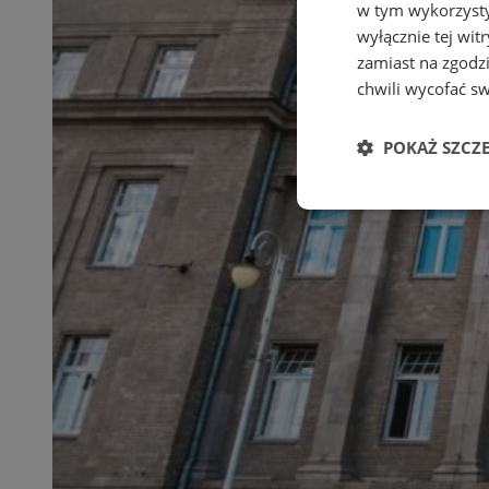
w tym wykorzysty
wyłącznie tej wi
zamiast na zgodz
chwili wycofać s
POKAŻ SZCZ
Niezbędne
Ni
Niezbędne pliki cook
zarządzanie kontem. 
Nazwa