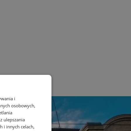
ywania i
danych osobowych,
etlania
az ulepszania
 i innych celach,