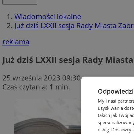
Wiadomości lokalne
Już dziś LXXII sesja Rady Miasta Zab
reklama
Już dziś LXXII sesja Rady Miast
25 września 2023 09:30
Czas czytania: 1 min.
Odpowiedzia
My i nasi partne
uzyskiwania dost
takich jak Twój a
spersonalizowanyc
usług.
Dostawcy s