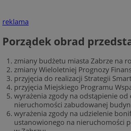
Nazwa
Nazwa
ustat_xq6z219uw9
reklama
Nazwa
__Secure-YNID
_clck
__gads
Porządek obrad przedstaw
FCCDCF
MUID
zmiany budżetu miasta Zabrze na r
__eoi
zmiany Wieloletniej Prognozy Finan
ANONCHK
przyjęcia do realizacji Strategii Sma
_clsk
przyjęcia Miejskiego Programu Ws
test_cookie
wyrażenia zgody na odstąpienie od
_ga_NBM6HFESG6
nieruchomości zabudowanej budynk
_fbp
wyrażenia zgody na udzielenie bonif
OAID
ustanowionego na nieruchomości po
MR
w Zabrzu;