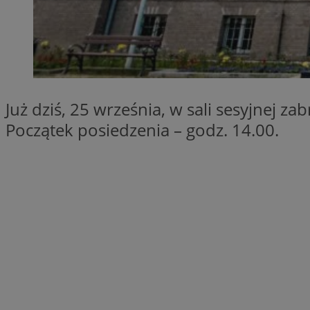
SessID
QeSessID
MvSessID
__cf_bm
Już dziś, 25 września, w sali sesyjnej z
__cf_bm
Początek posiedzenia – godz. 14.00.
CookieScriptConse
VISITOR_PRIVACY_