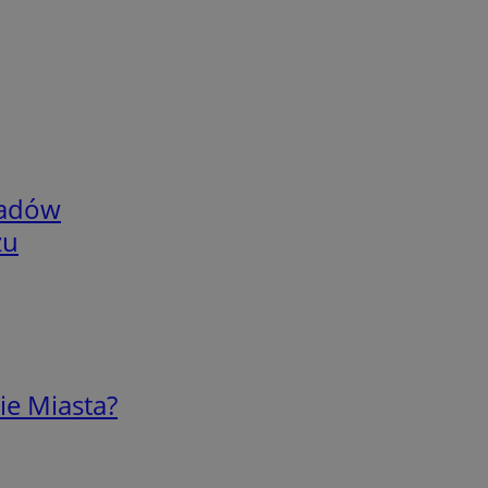
adów
zu
ie Miasta?