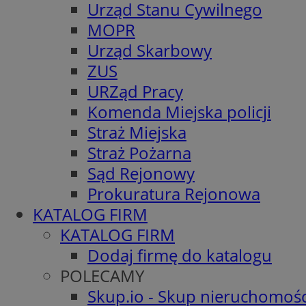
Urząd Stanu Cywilnego
MOPR
Urząd Skarbowy
ZUS
URZąd Pracy
Komenda Miejska policji
Straż Miejska
Straż Pożarna
Sąd Rejonowy
Prokuratura Rejonowa
KATALOG FIRM
KATALOG FIRM
Dodaj firmę do katalogu
POLECAMY
Skup.io - Skup nieruchomośc