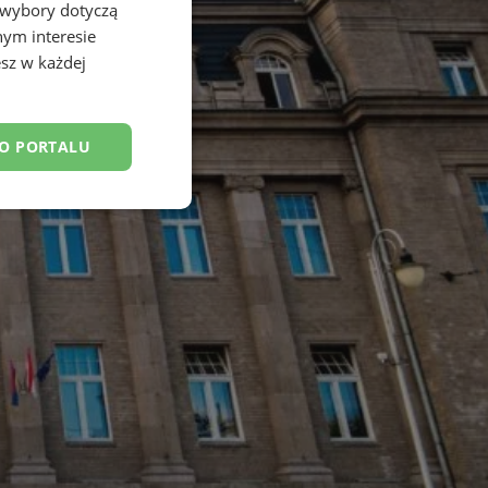
 wybory dotyczą
nym interesie
sz w każdej
DO PORTALU
esklasyfikowane
ane
owanie użytkownika i
j.