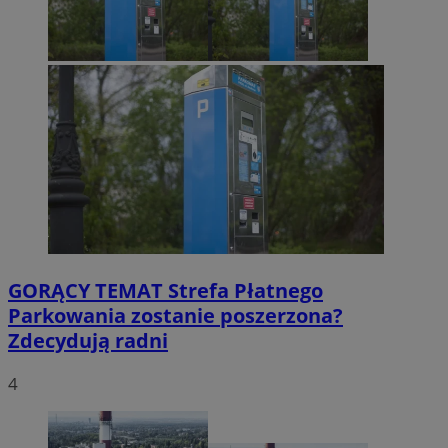
GORĄCY TEMAT
Strefa Płatnego
Parkowania zostanie poszerzona?
Zdecydują radni
4