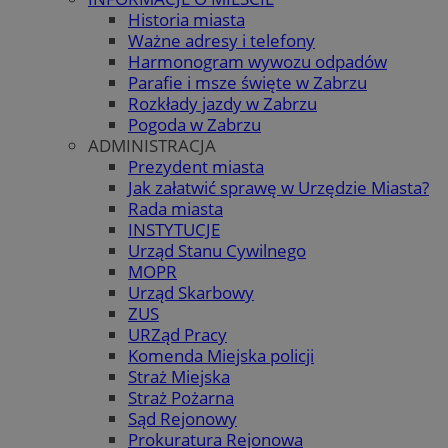
Historia miasta
Ważne adresy i telefony
Harmonogram wywozu odpadów
Parafie i msze święte w Zabrzu
Rozkłady jazdy w Zabrzu
Pogoda w Zabrzu
ADMINISTRACJA
Prezydent miasta
Jak załatwić sprawę w Urzędzie Miasta?
Rada miasta
INSTYTUCJE
Urząd Stanu Cywilnego
MOPR
Urząd Skarbowy
ZUS
URZąd Pracy
Komenda Miejska policji
Straż Miejska
Straż Pożarna
Sąd Rejonowy
Prokuratura Rejonowa