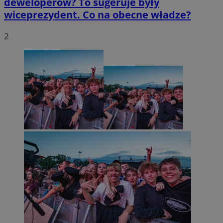
deweloperów? To sugeruje były
wiceprezydent. Co na obecne władze?
2