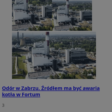
Odór w Zabrzu. Źródłem ma być awaria
kotła w Fortum
3