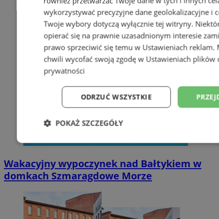
również przetwarzać Twoje dane w tych i innych cel
wykorzystywać precyzyjne dane geolokalizacyjne i c
Twoje wybory dotyczą wyłącznie tej witryny. Niekt
opierać się na prawnie uzasadnionym interesie zami
prawo sprzeciwić się temu w
Ustawieniach reklam
.
chwili wycofać swoją zgodę w
Ustawieniach plików 
prywatności
ODRZUĆ WSZYSTKIE
PRZEJ
POKAŻ SZCZEGÓŁY
Niezbędne
Wydajność
Targetowani
Wakacyjny wypoczynek nad Bałtykiem w
domkach Szmaragdowe Morze
Niesklasyfikowane