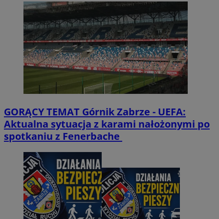
GORĄCY TEMAT
Górnik Zabrze - UEFA:
Aktualna sytuacja z karami nałożonymi po
spotkaniu z Fenerbache