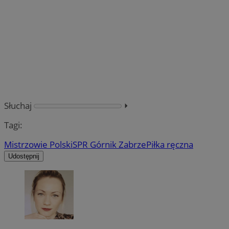
Słuchaj
⏵︎
Tagi:
Mistrzowie Polski
SPR Górnik Zabrze
Piłka ręczna
Udostępnij