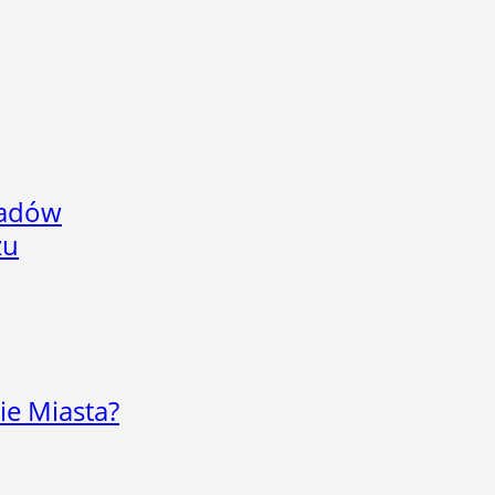
adów
zu
ie Miasta?