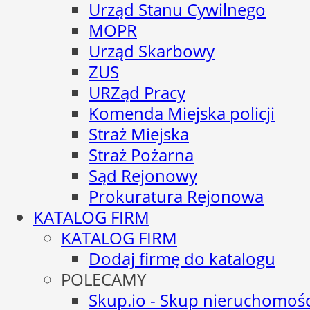
Urząd Stanu Cywilnego
MOPR
Urząd Skarbowy
ZUS
URZąd Pracy
Komenda Miejska policji
Straż Miejska
Straż Pożarna
Sąd Rejonowy
Prokuratura Rejonowa
KATALOG FIRM
KATALOG FIRM
Dodaj firmę do katalogu
POLECAMY
Skup.io - Skup nieruchomośc