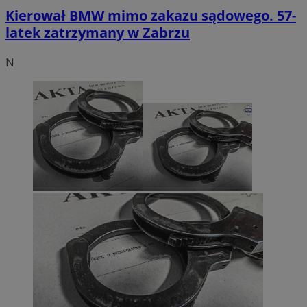
Kierował BMW mimo zakazu sądowego. 57-
latek zatrzymany w Zabrzu
N