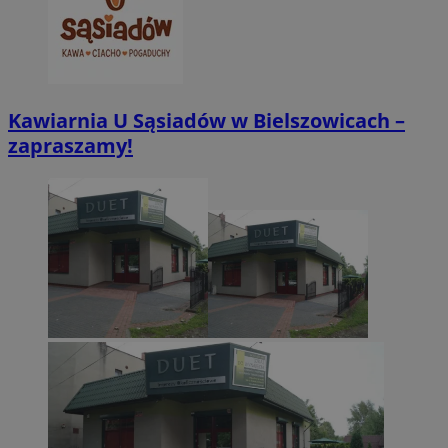
.twitter.com
Kawiarnia U Sąsiadów w Bielszowicach –
zapraszamy!
CookieScriptConsent
4 tygodnie 2 dn
CookieScript
zabrze.com.pl
VISITOR_PRIVACY_METADATA
5 miesięcy 4
YouTube
tygodnie
.youtube.com