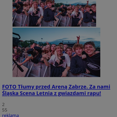
FOTO
Tłumy przed Areną Zabrze. Za nami
Śląska Scena Letnia z gwiazdami rapu!
2
55
reklama