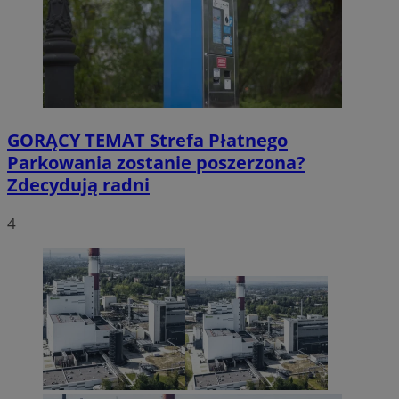
GORĄCY TEMAT
Strefa Płatnego
Parkowania zostanie poszerzona?
Zdecydują radni
4