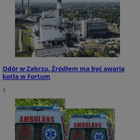
Odór w Zabrzu. Źródłem ma być awaria
kotła w Fortum
3