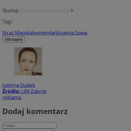
Słuchaj
⏵︎
Tagi:
Straż Miejska
komendant
Joanna Sowa
Udostępnij
Justyna Dudek
Źródło:
UM Zabrze
reklama
Dodaj komentarz