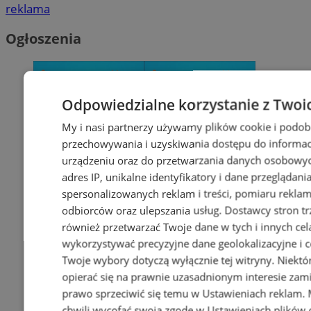
reklama
Ogłoszenia
Odpowiedzialne korzystanie z Twoi
My i nasi partnerzy używamy plików cookie i podob
przechowywania i uzyskiwania dostępu do informac
urządzeniu oraz do przetwarzania danych osobowych
adres IP, unikalne identyfikatory i dane przeglądani
spersonalizowanych reklam i treści, pomiaru reklam i
odbiorców oraz ulepszania usług.
Dostawcy stron tr
również przetwarzać Twoje dane w tych i innych cel
wykorzystywać precyzyjne dane geolokalizacyjne i c
Twoje wybory dotyczą wyłącznie tej witryny. Niekt
opierać się na prawnie uzasadnionym interesie zami
prawo sprzeciwić się temu w
Ustawieniach reklam
.
chwili wycofać swoją zgodę w
Ustawieniach plików 