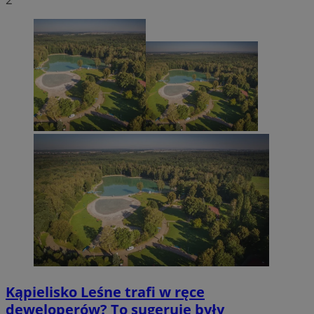
Kąpielisko Leśne trafi w ręce
deweloperów? To sugeruje były