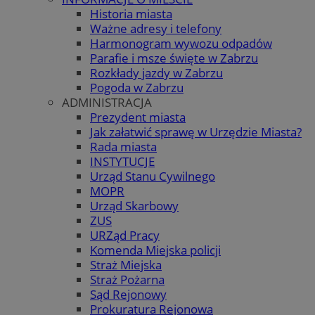
Historia miasta
Ważne adresy i telefony
Harmonogram wywozu odpadów
Parafie i msze święte w Zabrzu
Rozkłady jazdy w Zabrzu
Pogoda w Zabrzu
ADMINISTRACJA
Prezydent miasta
Jak załatwić sprawę w Urzędzie Miasta?
Rada miasta
INSTYTUCJE
Urząd Stanu Cywilnego
MOPR
Urząd Skarbowy
ZUS
URZąd Pracy
Komenda Miejska policji
Straż Miejska
Straż Pożarna
Sąd Rejonowy
Prokuratura Rejonowa