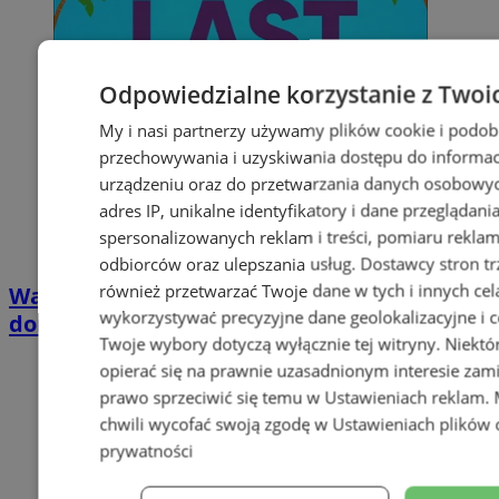
Odpowiedzialne korzystanie z Twoi
My i nasi partnerzy używamy plików cookie i podob
przechowywania i uzyskiwania dostępu do informac
urządzeniu oraz do przetwarzania danych osobowych
adres IP, unikalne identyfikatory i dane przeglądani
spersonalizowanych reklam i treści, pomiaru reklam i
odbiorców oraz ulepszania usług.
Dostawcy stron tr
również przetwarzać Twoje dane w tych i innych cel
Wakacyjny wypoczynek nad Bałtykiem w
wykorzystywać precyzyjne dane geolokalizacyjne i c
domkach Szmaragdowe Morze
Twoje wybory dotyczą wyłącznie tej witryny. Niekt
opierać się na prawnie uzasadnionym interesie zami
prawo sprzeciwić się temu w
Ustawieniach reklam
.
chwili wycofać swoją zgodę w
Ustawieniach plików 
prywatności