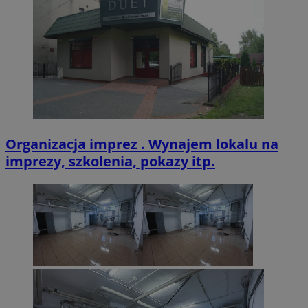
CookieScriptConsent
4 tygodnie 2 dn
CookieScript
zabrze.com.pl
Organizacja imprez . Wynajem lokalu na
imprezy, szkolenia, pokazy itp.
VISITOR_PRIVACY_METADATA
5 miesięcy 4
YouTube
tygodnie
.youtube.com