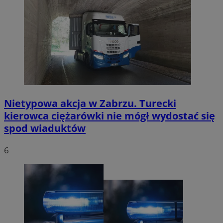
Nietypowa akcja w Zabrzu. Turecki
kierowca ciężarówki nie mógł wydostać się
spod wiaduktów
6