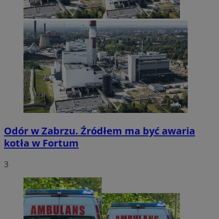
Odór w Zabrzu. Źródłem ma być awaria
kotła w Fortum
3