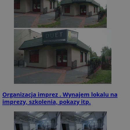
CookieScriptConsent
4 tygodnie 2 dn
CookieScript
zabrze.com.pl
VISITOR_PRIVACY_METADATA
5 miesięcy 4
YouTube
tygodnie
.youtube.com
Organizacja imprez . Wynajem lokalu na
imprezy, szkolenia, pokazy itp.