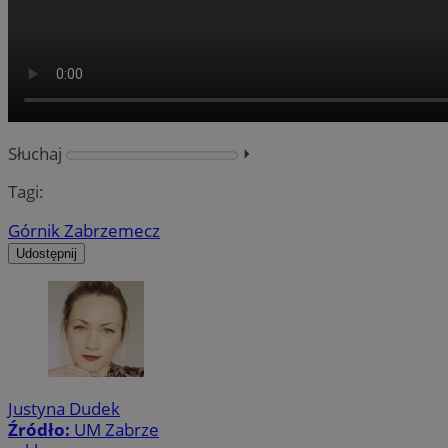
Słuchaj
⏵︎
Tagi:
Górnik Zabrze
mecz
Udostępnij
Justyna Dudek
Źródło:
UM Zabrze