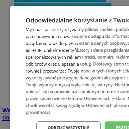
Odpowiedzialne korzystanie z Twoi
My i nasi partnerzy używamy plików cookie i podob
przechowywania i uzyskiwania dostępu do informac
urządzeniu oraz do przetwarzania danych osobowych
adres IP, unikalne identyfikatory i dane przeglądani
spersonalizowanych reklam i treści, pomiaru reklam i
odbiorców oraz ulepszania usług.
Dostawcy stron tr
również przetwarzać Twoje dane w tych i innych cel
wykorzystywać precyzyjne dane geolokalizacyjne i c
Twoje wybory dotyczą wyłącznie tej witryny. Niekt
opierać się na prawnie uzasadnionym interesie zami
prawo sprzeciwić się temu w
Ustawieniach reklam
.
chwili wycofać swoją zgodę w
Ustawieniach plików 
Wakacyjny wypoczynek nad Bałtykiem w
prywatności
domkach Szmaragdowe Morze
ODRZUĆ WSZYSTKIE
PRZEJ