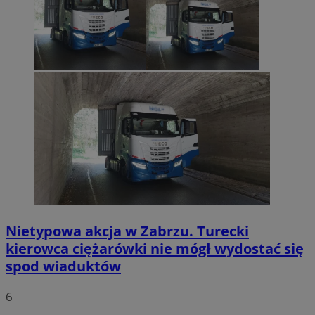
Nietypowa akcja w Zabrzu. Turecki
kierowca ciężarówki nie mógł wydostać się
spod wiaduktów
6