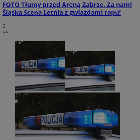
FOTO
Tłumy przed Areną Zabrze. Za nami
Śląska Scena Letnia z gwiazdami rapu!
2
55