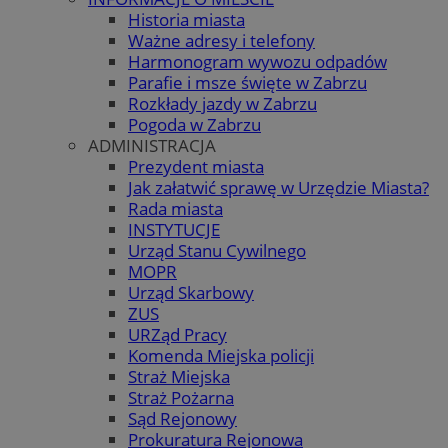
Historia miasta
Ważne adresy i telefony
Harmonogram wywozu odpadów
Parafie i msze święte w Zabrzu
Rozkłady jazdy w Zabrzu
Pogoda w Zabrzu
ADMINISTRACJA
Prezydent miasta
Jak załatwić sprawę w Urzędzie Miasta?
Rada miasta
INSTYTUCJE
Urząd Stanu Cywilnego
MOPR
Urząd Skarbowy
ZUS
URZąd Pracy
Komenda Miejska policji
Straż Miejska
Straż Pożarna
Sąd Rejonowy
Prokuratura Rejonowa