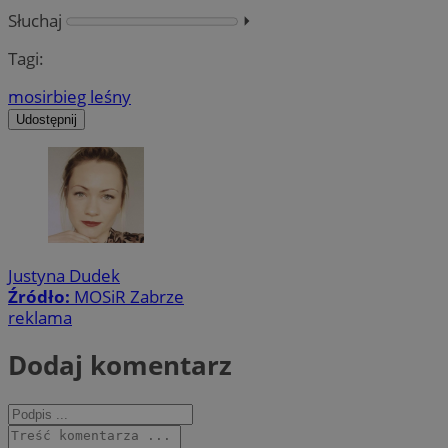
Słuchaj
⏵︎
Tagi:
mosir
bieg leśny
Udostępnij
Justyna Dudek
Źródło:
MOSiR Zabrze
reklama
Dodaj komentarz