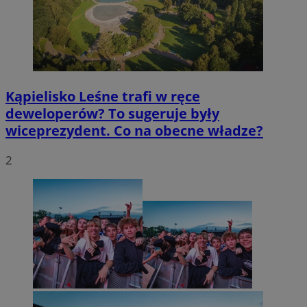
Kąpielisko Leśne trafi w ręce
deweloperów? To sugeruje były
wiceprezydent. Co na obecne władze?
2