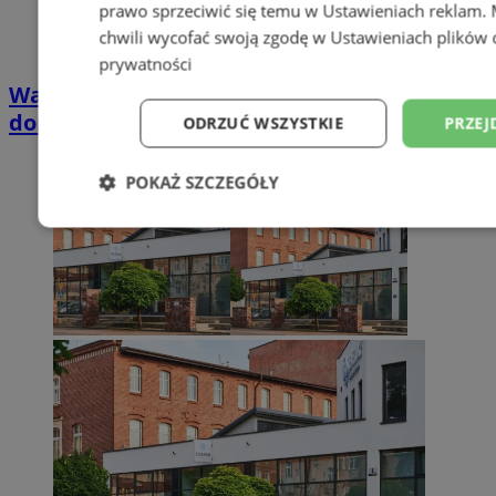
prawo sprzeciwić się temu w
Ustawieniach reklam
.
chwili wycofać swoją zgodę w
Ustawieniach plików 
prywatności
Wakacyjny wypoczynek nad Bałtykiem w
domkach Szmaragdowe Morze
ODRZUĆ WSZYSTKIE
PRZEJ
POKAŻ SZCZEGÓŁY
Niezbędne
Wydajność
Targetowani
Niesklasyfikowane
Niezbędne
Wydajność
Targetowanie
Funkcjonalno