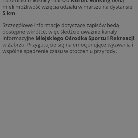
natomiast miłośnicy marszu
Nordic Walking
będą
mieli możliwość wzięcia udziału w marszu na dystansie
5 km
.
Szczegółowe informacje dotyczące zapisów będą
dostępne wkrótce, więc śledźcie uważnie kanały
informacyjne
Miejskiego Ośrodka Sportu i Rekreacji
w Zabrzu! Przygotujcie się na emocjonujące wyzwania i
wspólne spędzenie czasu w otoczeniu przyrody.