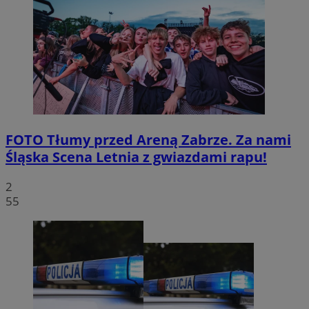
FOTO
Tłumy przed Areną Zabrze. Za nami
Śląska Scena Letnia z gwiazdami rapu!
2
55