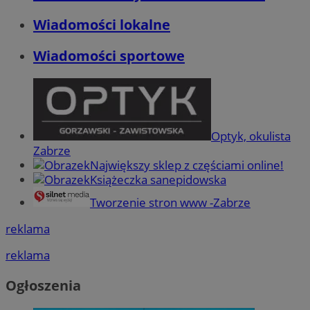
Wiadomości lokalne
Wiadomości sportowe
Optyk, okulista
Zabrze
Największy sklep z częściami online!
Książeczka sanepidowska
Tworzenie stron www -Zabrze
reklama
reklama
Ogłoszenia