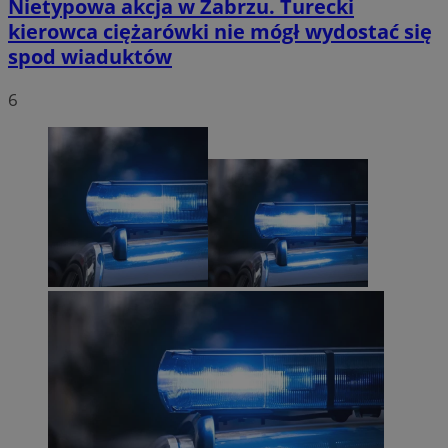
Nietypowa akcja w Zabrzu. Turecki
kierowca ciężarówki nie mógł wydostać się
spod wiaduktów
6