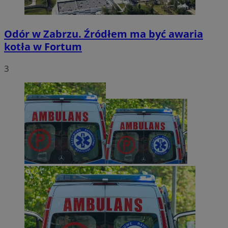
Odór w Zabrzu. Źródłem ma być awaria
kotła w Fortum
3