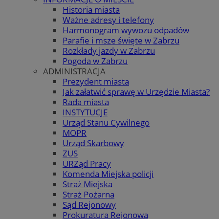
Historia miasta
Ważne adresy i telefony
Harmonogram wywozu odpadów
Parafie i msze święte w Zabrzu
Rozkłady jazdy w Zabrzu
Pogoda w Zabrzu
ADMINISTRACJA
Prezydent miasta
Jak załatwić sprawę w Urzędzie Miasta?
Rada miasta
INSTYTUCJE
Urząd Stanu Cywilnego
MOPR
Urząd Skarbowy
ZUS
URZąd Pracy
Komenda Miejska policji
Straż Miejska
Straż Pożarna
Sąd Rejonowy
Prokuratura Rejonowa