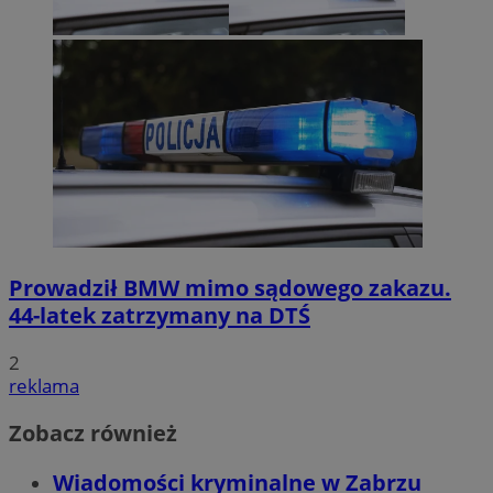
Prowadził BMW mimo sądowego zakazu.
44-latek zatrzymany na DTŚ
2
reklama
Zobacz również
Wiadomości kryminalne w Zabrzu