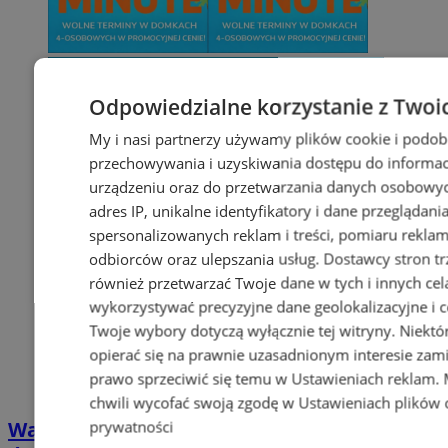
Odpowiedzialne korzystanie z Twoi
My i nasi partnerzy używamy plików cookie i podob
przechowywania i uzyskiwania dostępu do informac
urządzeniu oraz do przetwarzania danych osobowych
adres IP, unikalne identyfikatory i dane przeglądani
spersonalizowanych reklam i treści, pomiaru reklam i
odbiorców oraz ulepszania usług.
Dostawcy stron tr
również przetwarzać Twoje dane w tych i innych cel
wykorzystywać precyzyjne dane geolokalizacyjne i c
Twoje wybory dotyczą wyłącznie tej witryny. Niekt
opierać się na prawnie uzasadnionym interesie zami
prawo sprzeciwić się temu w
Ustawieniach reklam
.
chwili wycofać swoją zgodę w
Ustawieniach plików 
prywatności
Wakacyjny wypoczynek nad Bałtykiem w