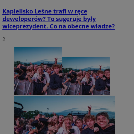
Kąpielisko Leśne trafi w ręce
deweloperów? To sugeruje były
wiceprezydent. Co na obecne władze?
2