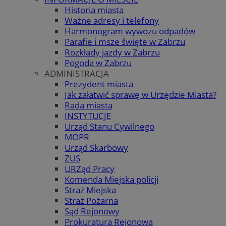
Historia miasta
Ważne adresy i telefony
Harmonogram wywozu odpadów
Parafie i msze święte w Zabrzu
Rozkłady jazdy w Zabrzu
Pogoda w Zabrzu
ADMINISTRACJA
Prezydent miasta
Jak załatwić sprawę w Urzędzie Miasta?
Rada miasta
INSTYTUCJE
Urząd Stanu Cywilnego
MOPR
Urząd Skarbowy
ZUS
URZąd Pracy
Komenda Miejska policji
Straż Miejska
Straż Pożarna
Sąd Rejonowy
Prokuratura Rejonowa