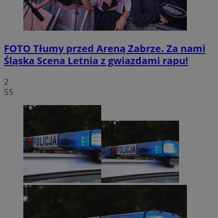
FOTO
Tłumy przed Areną Zabrze. Za nami
Śląska Scena Letnia z gwiazdami rapu!
2
55