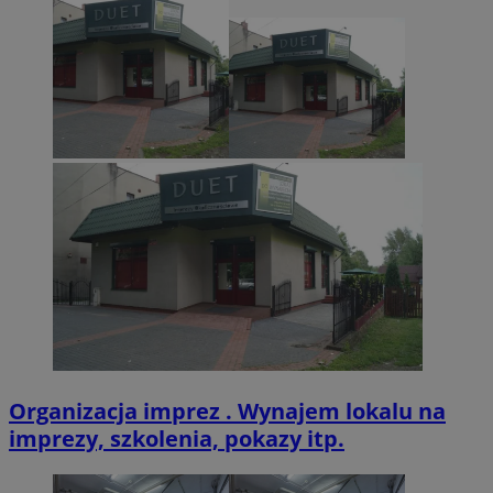
CookieScriptConsent
4 tygodnie 2 dn
CookieScript
zabrze.com.pl
VISITOR_PRIVACY_METADATA
5 miesięcy 4
YouTube
tygodnie
.youtube.com
Organizacja imprez . Wynajem lokalu na
imprezy, szkolenia, pokazy itp.