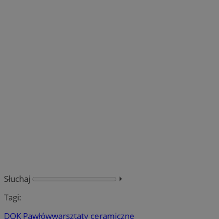
Słuchaj
⏵︎
Tagi:
DOK Pawłów
warsztaty ceramiczne