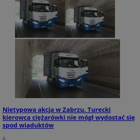
Nietypowa akcja w Zabrzu. Turecki
kierowca ciężarówki nie mógł wydostać się
spod wiaduktów
6