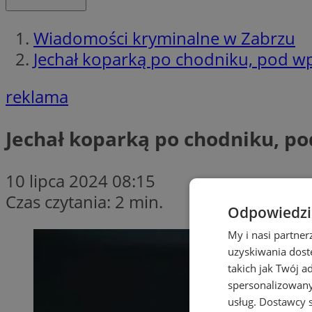
Wiadomości kryminalne w Zabrzu
Jechał koparką po chodniku, pod w
reklama
Jechał koparką po chodniku, p
10 lipca 2024 08:15
Czas czytania: 2 min.
Odpowiedzia
My i nasi partne
uzyskiwania dost
takich jak Twój a
spersonalizowanyc
usług.
Dostawcy s