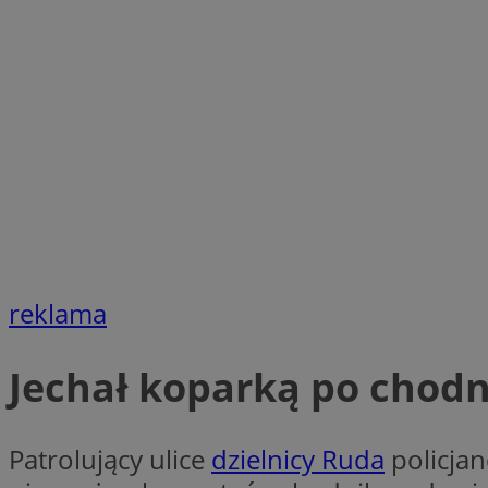
Nazwa
Nazwa
ustat_xq6z219uw9
Nazwa
__Secure-YNID
_clck
__gads
FCCDCF
MUID
__eoi
ANONCHK
_clsk
reklama
test_cookie
Jechał koparką po chodn
_ga_NBM6HFESG6
_fbp
OAID
Patrolujący ulice
dzielnicy Ruda
policjan
MR