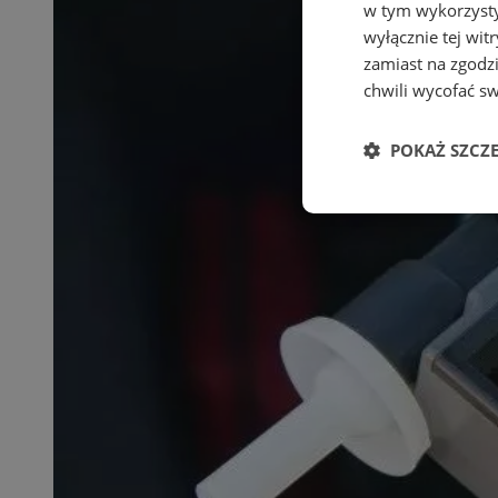
w tym wykorzysty
wyłącznie tej wi
zamiast na zgodz
chwili wycofać s
POKAŻ SZCZ
Niezbędne
Ni
Niezbędne pliki cook
zarządzanie kontem. 
Nazwa