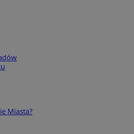
adów
zu
ie Miasta?