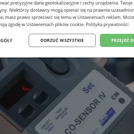
wać precyzyjne dane geolokalizacyjne i cechy urządzenia. Twoje
tryny. Niektórzy dostawcy mogą opierać się na prawnie uzasadnio
ie; masz prawo sprzeciwić się temu w
Ustawieniach reklam
. Może
woją zgodę w
Ustawieniach plików cookie
.
Polityka prywatności
EGÓŁY
ODRZUĆ WSZYSTKIE
PRZEJDŹ 
Wydajność
Targetowanie
Funkcjonalność
Ni
ezbędne
Wydajność
Targetowanie
Funkcjonalność
Niesklasyfikow
ie umożliwiają korzystanie z podstawowych funkcji strony internetowej, takich jak log
Bez niezbędnych plików cookie nie można prawidłowo korzystać ze strony internetowe
Provider
/
Okres
Opis
Domena
przechowywania