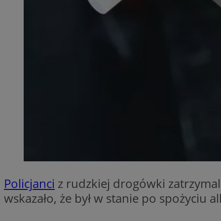
SessID
QeSessID
MvSessID
__cf_bm
__cf_bm
CookieScriptConse
VISITOR_PRIVACY_
Policjanci
z rudzkiej drogówki zatrzymal
wskazało, że był w stanie po spożyciu a