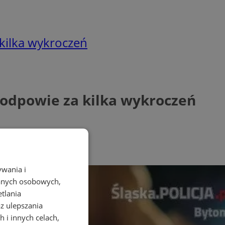
kilka wykroczeń
 odpowie za kilka wykroczeń
ywania i
danych osobowych,
etlania
az ulepszania
 i innych celach,