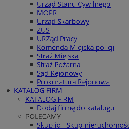
Urząd Stanu Cywilnego
MOPR
Urząd Skarbowy
ZUS
URZąd Pracy
Komenda Miejska policji
Straż Miejska
Straż Pożarna
Sąd Rejonowy
Prokuratura Rejonowa
KATALOG FIRM
KATALOG FIRM
Dodaj firmę do katalogu
POLECAMY
Skup.io - Skup nieruchomośc