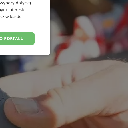
 wybory dotyczą
nym interesie
sz w każdej
DO PORTALU
esklasyfikowane
ane
owanie użytkownika i
j.