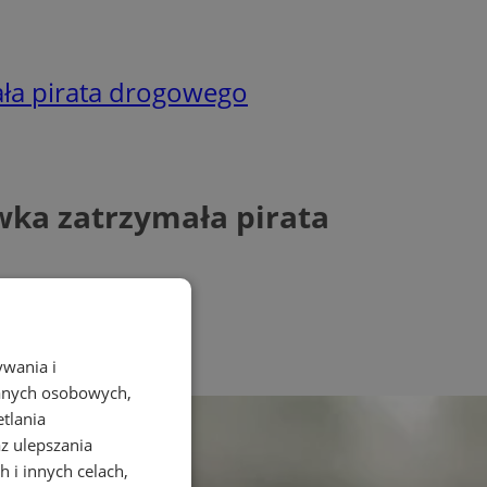
ła pirata drogowego
wka zatrzymała pirata
ywania i
danych osobowych,
etlania
az ulepszania
 i innych celach,