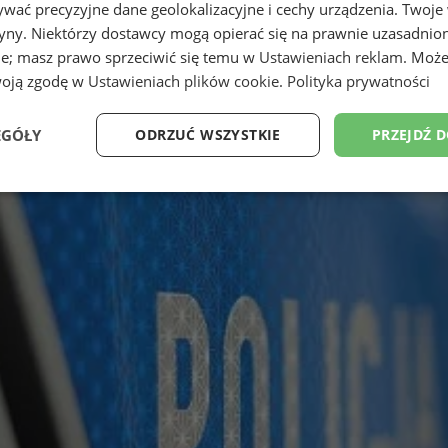
wać precyzyjne dane geolokalizacyjne i cechy urządzenia. Twoje
tryny. Niektórzy dostawcy mogą opierać się na prawnie uzasadnio
ie; masz prawo sprzeciwić się temu w
Ustawieniach reklam
. Może
woją zgodę w
Ustawieniach plików cookie
.
Polityka prywatności
EGÓŁY
ODRZUĆ WSZYSTKIE
PRZEJDŹ 
Wydajność
Targetowanie
Funkcjonalność
Ni
ezbędne
Wydajność
Targetowanie
Funkcjonalność
Niesklasyfikow
ie umożliwiają korzystanie z podstawowych funkcji strony internetowej, takich jak log
Bez niezbędnych plików cookie nie można prawidłowo korzystać ze strony internetowe
Provider
/
Okres
Opis
Domena
przechowywania