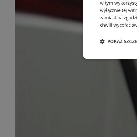
w tym wykorzysty
wyłącznie tej wi
zamiast na zgodz
chwili wycofać s
POKAŻ SZCZ
Niezbędne
Ni
Niezbędne pliki cook
zarządzanie kontem. 
Nazwa