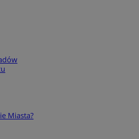
adów
zu
ie Miasta?