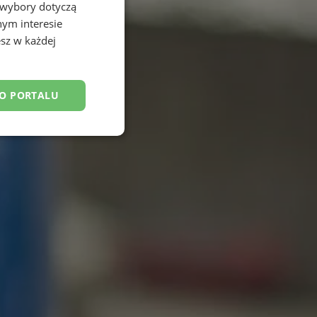
 wybory dotyczą
nym interesie
sz w każdej
DO PORTALU
esklasyfikowane
ane
owanie użytkownika i
j.