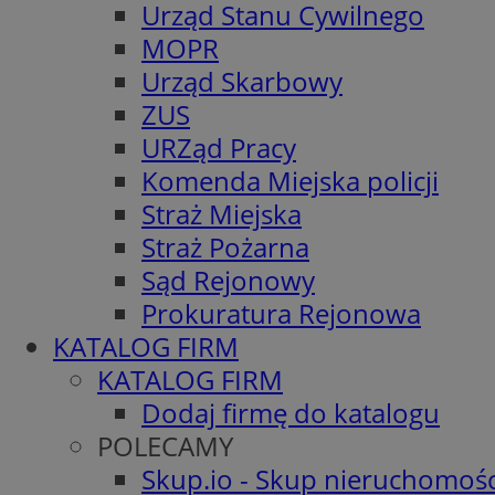
Urząd Stanu Cywilnego
MOPR
Urząd Skarbowy
ZUS
URZąd Pracy
Komenda Miejska policji
Straż Miejska
Straż Pożarna
Sąd Rejonowy
Prokuratura Rejonowa
KATALOG FIRM
KATALOG FIRM
Dodaj firmę do katalogu
POLECAMY
Skup.io - Skup nieruchomośc