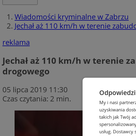
Wiadomości kryminalne w Zabrzu
Jechał aż 110 km/h w terenie zabu
reklama
Jechał aż 110 km/h w terenie 
drogowego
05 lipca 2019 11:30
Odpowiedzia
Czas czytania: 2 min.
My i nasi partne
uzyskiwania dost
takich jak Twój a
spersonalizowanyc
usług.
Dostawcy s