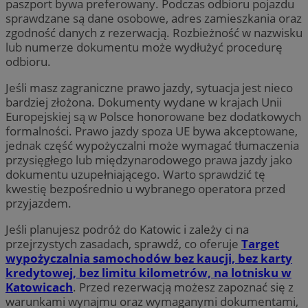
paszport bywa preferowany. Podczas odbioru pojazdu
sprawdzane są dane osobowe, adres zamieszkania oraz
zgodność danych z rezerwacją. Rozbieżność w nazwisku
lub numerze dokumentu może wydłużyć procedurę
odbioru.
Jeśli masz zagraniczne prawo jazdy, sytuacja jest nieco
bardziej złożona. Dokumenty wydane w krajach Unii
Europejskiej są w Polsce honorowane bez dodatkowych
formalności. Prawo jazdy spoza UE bywa akceptowane,
jednak część wypożyczalni może wymagać tłumaczenia
przysięgłego lub międzynarodowego prawa jazdy jako
dokumentu uzupełniającego. Warto sprawdzić tę
kwestię bezpośrednio u wybranego operatora przed
przyjazdem.
Jeśli planujesz podróż do Katowic i zależy ci na
przejrzystych zasadach, sprawdź, co oferuje
Target
wypożyczalnia samochodów bez kaucji, bez karty
kredytowej, bez limitu kilometrów, na lotnisku w
Katowicach
. Przed rezerwacją możesz zapoznać się z
warunkami wynajmu oraz wymaganymi dokumentami,