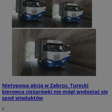
Nietypowa akcja w Zabrzu. Turecki
kierowca ciężarówki nie mógł wydostać się
spod wiaduktów
6