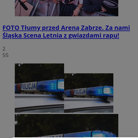
FOTO
Tłumy przed Areną Zabrze. Za nami
Śląska Scena Letnia z gwiazdami rapu!
2
55