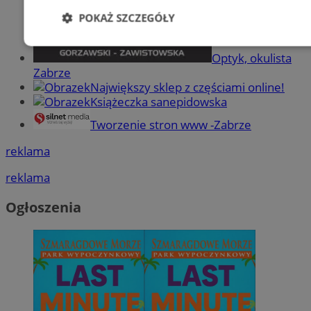
POKAŻ SZCZEGÓŁY
Niezbędne
Wydajność
Targetowani
Optyk, okulista
Zabrze
Największy sklep z częściami online!
Książeczka sanepidowska
Niesklasyfikowane
Tworzenie stron www -Zabrze
reklama
reklama
Niezbędne
Wydajność
Targetowanie
Funkcjonalno
Ogłoszenia
Niezbędne pliki cookie umożliwiają korzystanie z podstawowych fun
takich jak logowanie użytkownika i zarządzanie kontem. Bez niezb
można prawidłowo korzystać ze strony internetowej.
Provider
/
Okres
Nazwa
Domena
przechowywani
SessID
zabrze.com.pl
1 rok