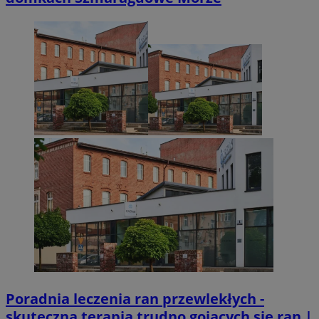
CookieScriptConsent
4 tygodnie 2 dn
CookieScript
zabrze.com.pl
VISITOR_PRIVACY_METADATA
5 miesięcy 4
YouTube
tygodnie
.youtube.com
Poradnia leczenia ran przewlekłych -
skuteczna terapia trudno gojących się ran |