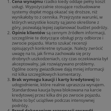
Cena wynajmu
rzadko kiedy oddaje pełny koszt
usługi. Wypożyczalnie stosujące rozbudowane
systemy dopłat mogą okazać się droższe, niż
wynikałoby to z cennika. Przejrzyste warunki, w
których wszystkie koszty są jasno określone z
góry, pozwalają lepiej zaplanować budżet podróży.
Opinie klientów
są cennym źródłem informacji,
szczególnie te dotyczące obsługi przy odbiorze i
zwrocie pojazdu. Warto szukać recenzji
opisujących konkretne sytuacje. Należy zwrócić
uwagę na to, jak firma zachowała się przy
drobnych uszkodzeniach, czy czas oczekiwania był
akceptowalny, jak rozwiązywano problemy.
Ogólne oceny gwiazdkowe dają mniej informacji
niż kilka szczegółowych komentarzy.
Brak wymogu kaucji i karty kredytowej
to
udogodnienie, które realnie upraszcza wynajem.
Standardowa kaucja bywa blokowana na karcie
kredytowej przez kilka dni po zwrocie pojazdu.
Może to być uciążliwe podczas intensywnej
podróży.
Przed dokonaniem rezerwacji sprawdź