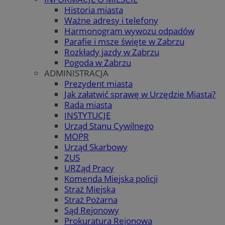
Historia miasta
Ważne adresy i telefony
Harmonogram wywozu odpadów
Parafie i msze święte w Zabrzu
Rozkłady jazdy w Zabrzu
Pogoda w Zabrzu
ADMINISTRACJA
Prezydent miasta
Jak załatwić sprawę w Urzędzie Miasta?
Rada miasta
INSTYTUCJE
Urząd Stanu Cywilnego
MOPR
Urząd Skarbowy
ZUS
URZąd Pracy
Komenda Miejska policji
Straż Miejska
Straż Pożarna
Sąd Rejonowy
Prokuratura Rejonowa