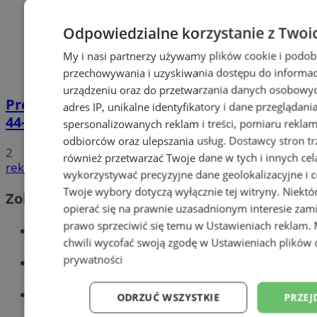
Odpowiedzialne korzystanie z Twoi
My i nasi partnerzy używamy plików cookie i podob
przechowywania i uzyskiwania dostępu do informac
urządzeniu oraz do przetwarzania danych osobowych
Prowadził BMW mimo sądowego zakazu.
adres IP, unikalne identyfikatory i dane przeglądani
44-latek zatrzymany na DTŚ
spersonalizowanych reklam i treści, pomiaru reklam i
odbiorców oraz ulepszania usług.
Dostawcy stron tr
2
również przetwarzać Twoje dane w tych i innych cel
reklama
wykorzystywać precyzyjne dane geolokalizacyjne i c
Twoje wybory dotyczą wyłącznie tej witryny. Niekt
Zobacz również
opierać się na prawnie uzasadnionym interesie zami
prawo sprzeciwić się temu w
Ustawieniach reklam
.
Wiadomości kryminalne w Zabrzu
chwili wycofać swoją zgodę w
Ustawieniach plików 
prywatności
Wiadomości lokalne
Wiadomości sportowe
ODRZUĆ WSZYSTKIE
PRZEJ