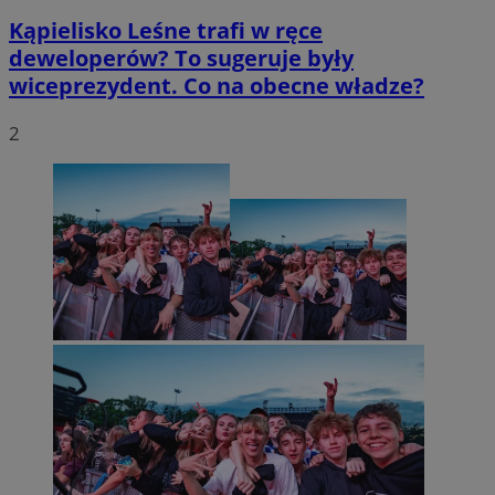
Kąpielisko Leśne trafi w ręce
deweloperów? To sugeruje były
wiceprezydent. Co na obecne władze?
2