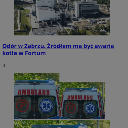
Odór w Zabrzu. Źródłem ma być awaria
kotła w Fortum
3