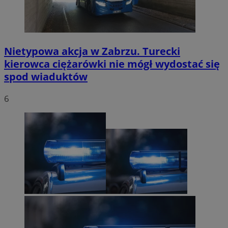
Nietypowa akcja w Zabrzu. Turecki
kierowca ciężarówki nie mógł wydostać się
spod wiaduktów
6