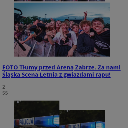
FOTO
Tłumy przed Areną Zabrze. Za nami
Śląska Scena Letnia z gwiazdami rapu!
2
55