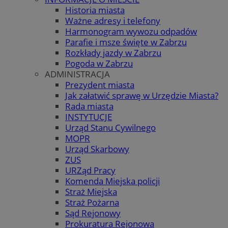
Historia miasta
Ważne adresy i telefony
Harmonogram wywozu odpadów
Parafie i msze święte w Zabrzu
Rozkłady jazdy w Zabrzu
Pogoda w Zabrzu
ADMINISTRACJA
Prezydent miasta
Jak załatwić sprawę w Urzędzie Miasta?
Rada miasta
INSTYTUCJE
Urząd Stanu Cywilnego
MOPR
Urząd Skarbowy
ZUS
URZąd Pracy
Komenda Miejska policji
Straż Miejska
Straż Pożarna
Sąd Rejonowy
Prokuratura Rejonowa