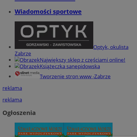
Wiadomości sportowe
Optyk, okulista
Zabrze
Największy sklep z częściami online!
Książeczka sanepidowska
Tworzenie stron www -Zabrze
reklama
reklama
Ogłoszenia