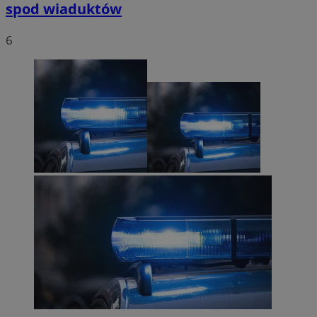
spod wiaduktów
6