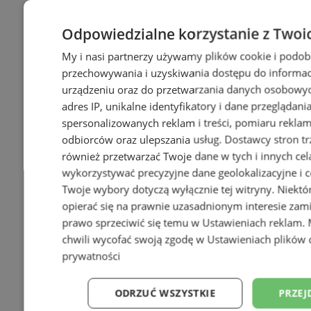
Odpowiedzialne korzystanie z Twoi
My i nasi partnerzy używamy plików cookie i podob
przechowywania i uzyskiwania dostępu do informac
urządzeniu oraz do przetwarzania danych osobowych
adres IP, unikalne identyfikatory i dane przeglądani
spersonalizowanych reklam i treści, pomiaru reklam i
odbiorców oraz ulepszania usług.
Dostawcy stron tr
również przetwarzać Twoje dane w tych i innych cel
wykorzystywać precyzyjne dane geolokalizacyjne i c
Twoje wybory dotyczą wyłącznie tej witryny. Niekt
opierać się na prawnie uzasadnionym interesie zami
prawo sprzeciwić się temu w
Ustawieniach reklam
.
chwili wycofać swoją zgodę w
Ustawieniach plików 
prywatności
ODRZUĆ WSZYSTKIE
PRZEJ