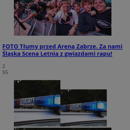
FOTO
Tłumy przed Areną Zabrze. Za nami
Śląska Scena Letnia z gwiazdami rapu!
2
55