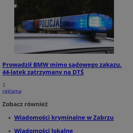
Prowadził BMW mimo sądowego zakazu.
44-latek zatrzymany na DTŚ
2
reklama
Zobacz również
Wiadomości kryminalne w Zabrzu
Wiadomości lokalne