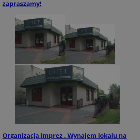
zapraszamy!
CookieScriptConsent
4 tygodnie 2 dn
CookieScript
zabrze.com.pl
VISITOR_PRIVACY_METADATA
5 miesięcy 4
YouTube
tygodnie
.youtube.com
Organizacja imprez . Wynajem lokalu na