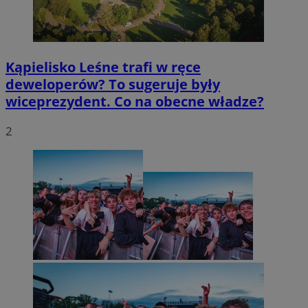
Kąpielisko Leśne trafi w ręce
deweloperów? To sugeruje były
wiceprezydent. Co na obecne władze?
2