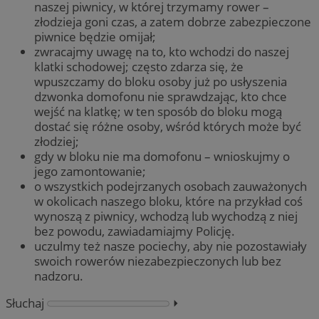
naszej piwnicy, w której trzymamy rower –
złodzieja goni czas, a zatem dobrze zabezpieczone
piwnice będzie omijał;
zwracajmy uwagę na to, kto wchodzi do naszej
klatki schodowej; często zdarza się, że
wpuszczamy do bloku osoby już po usłyszenia
dzwonka domofonu nie sprawdzając, kto chce
wejść na klatkę; w ten sposób do bloku mogą
dostać się różne osoby, wśród których może być
złodziej;
gdy w bloku nie ma domofonu – wnioskujmy o
jego zamontowanie;
o wszystkich podejrzanych osobach zauważonych
w okolicach naszego bloku, które na przykład coś
wynoszą z piwnicy, wchodzą lub wychodzą z niej
bez powodu, zawiadamiajmy Policję.
uczulmy też nasze pociechy, aby nie pozostawiały
swoich rowerów niezabezpieczonych lub bez
nadzoru.
Słuchaj
⏵︎