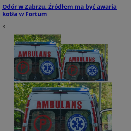
Odór w Zabrzu. Źródłem ma być awaria
kotła w Fortum
3