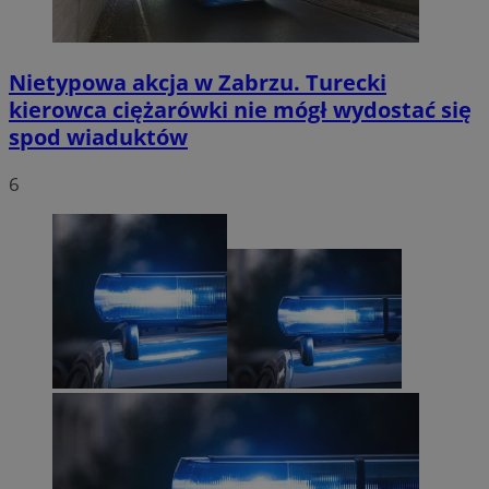
Nietypowa akcja w Zabrzu. Turecki
kierowca ciężarówki nie mógł wydostać się
spod wiaduktów
6