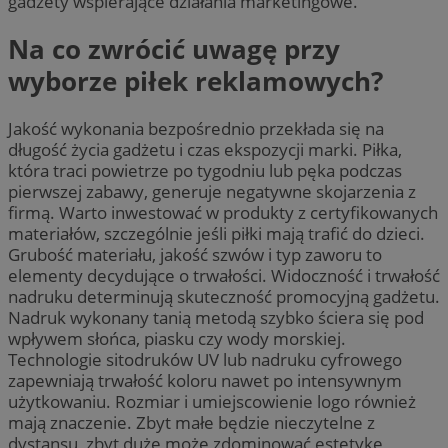
gadżety wspierające działania marketingowe.
Na co zwrócić uwagę przy
wyborze piłek reklamowych?
Jakość wykonania bezpośrednio przekłada się na
długość życia gadżetu i czas ekspozycji marki. Piłka,
która traci powietrze po tygodniu lub pęka podczas
pierwszej zabawy, generuje negatywne skojarzenia z
firmą. Warto inwestować w produkty z certyfikowanych
materiałów, szczególnie jeśli piłki mają trafić do dzieci.
Grubość materiału, jakość szwów i typ zaworu to
elementy decydujące o trwałości. Widoczność i trwałość
nadruku determinują skuteczność promocyjną gadżetu.
Nadruk wykonany tanią metodą szybko ściera się pod
wpływem słońca, piasku czy wody morskiej.
Technologie sitodruków UV lub nadruku cyfrowego
zapewniają trwałość koloru nawet po intensywnym
użytkowaniu. Rozmiar i umiejscowienie logo również
mają znaczenie. Zbyt małe będzie nieczytelne z
dystansu, zbyt duże może zdominować estetykę