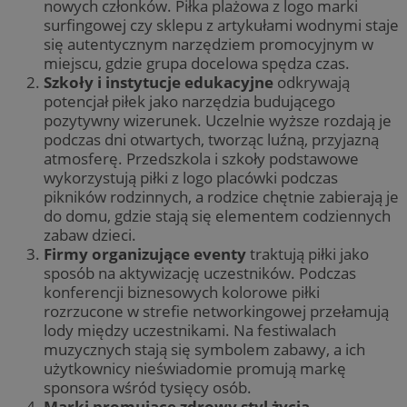
nowych członków. Piłka plażowa z logo marki
surfingowej czy sklepu z artykułami wodnymi staje
się autentycznym narzędziem promocyjnym w
miejscu, gdzie grupa docelowa spędza czas.
Szkoły i instytucje edukacyjne
odkrywają
potencjał piłek jako narzędzia budującego
pozytywny wizerunek. Uczelnie wyższe rozdają je
podczas dni otwartych, tworząc luźną, przyjazną
atmosferę. Przedszkola i szkoły podstawowe
wykorzystują piłki z logo placówki podczas
pikników rodzinnych, a rodzice chętnie zabierają je
do domu, gdzie stają się elementem codziennych
zabaw dzieci.
Firmy organizujące eventy
traktują piłki jako
sposób na aktywizację uczestników. Podczas
konferencji biznesowych kolorowe piłki
rozrzucone w strefie networkingowej przełamują
lody między uczestnikami. Na festiwalach
muzycznych stają się symbolem zabawy, a ich
użytkownicy nieświadomie promują markę
sponsora wśród tysięcy osób.
Marki promujące zdrowy styl życia