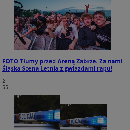
FOTO
Tłumy przed Areną Zabrze. Za nami
Śląska Scena Letnia z gwiazdami rapu!
2
55