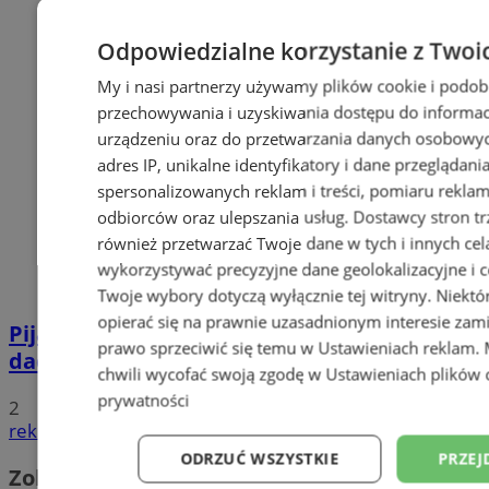
Odpowiedzialne korzystanie z Twoi
My i nasi partnerzy używamy plików cookie i podob
przechowywania i uzyskiwania dostępu do informac
urządzeniu oraz do przetwarzania danych osobowych
adres IP, unikalne identyfikatory i dane przeglądani
spersonalizowanych reklam i treści, pomiaru reklam i
odbiorców oraz ulepszania usług.
Dostawcy stron tr
również przetwarzać Twoje dane w tych i innych cel
wykorzystywać precyzyjne dane geolokalizacyjne i c
Twoje wybory dotyczą wyłącznie tej witryny. Niekt
opierać się na prawnie uzasadnionym interesie zami
Pijana 32-latka z zakazem prowadzenia
prawo sprzeciwić się temu w
Ustawieniach reklam
.
dachowała na DK 88 w Zabrzu
chwili wycofać swoją zgodę w
Ustawieniach plików 
prywatności
2
reklama
ODRZUĆ WSZYSTKIE
PRZEJ
Zobacz również