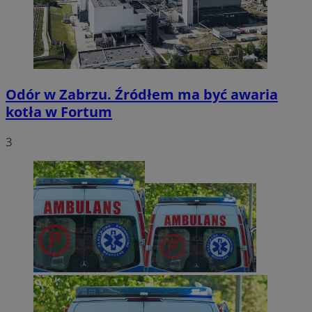
Odór w Zabrzu. Źródłem ma być awaria
kotła w Fortum
3