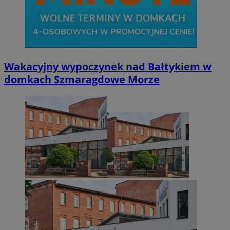
CookieScriptConsent
4 tygodnie 2 dn
CookieScript
zabrze.com.pl
Wakacyjny wypoczynek nad Bałtykiem w
domkach Szmaragdowe Morze
VISITOR_PRIVACY_METADATA
5 miesięcy 4
YouTube
tygodnie
.youtube.com