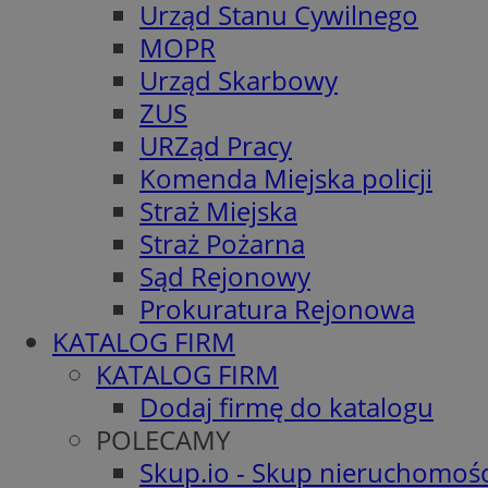
Urząd Stanu Cywilnego
MOPR
Urząd Skarbowy
ZUS
URZąd Pracy
Komenda Miejska policji
Straż Miejska
Straż Pożarna
Sąd Rejonowy
Prokuratura Rejonowa
KATALOG FIRM
KATALOG FIRM
Dodaj firmę do katalogu
POLECAMY
Skup.io - Skup nieruchomośc