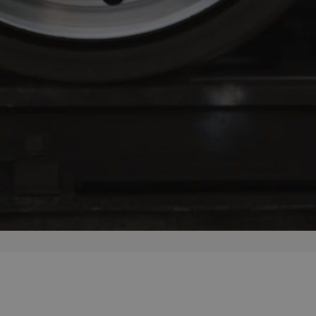
zabrze.com.pl
1 rok
Ten plik cookie przechowuje identyfik
zabrze.com.pl
1 rok
Ten plik cookie przechowuje identyfik
zabrze.com.pl
1 rok
Ten plik cookie przechowuje identyfik
29 minut 53
Ten plik cookie służy do rozróżniania
Cloudflare
sekundy
to korzystne dla strony internetowe
Inc.
umożliwia tworzenie ważnych rapor
.x.com
korzystania z jej witryny internetowe
29 minut 55
Ten plik cookie służy do rozróżniania
Cloudflare
sekund
to korzystne dla strony internetowe
Inc.
umożliwia tworzenie ważnych rapor
.twitter.com
korzystania z jej witryny internetowe
nt
4 tygodnie 2 dni
Ten plik cookie jest używany przez 
CookieScript
Script.com do zapamiętywania prefe
zabrze.com.pl
zgody użytkownika na pliki cookie. J
aby baner cookie Cookie-Script.com 
Google Privacy Policy
METADATA
5 miesięcy 4
Ten plik cookie przechowuje informa
YouTube
tygodnie
użytkownika oraz jego preferencjac
.youtube.com
prywatności podczas korzystania z wi
wybory dotyczące polityki prywatnoś
zgody, zapewniając ich przestrzegan
wizytach. Dzięki temu użytkownik 
konfigurować swoich preferencji, co
zgodność z regulacjami ochrony dan