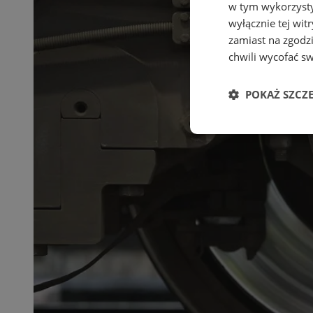
w tym wykorzysty
wyłącznie tej wi
zamiast na zgodz
chwili wycofać s
POKAŻ SZCZ
Niezbędne
Ni
Niezbędne pliki cook
zarządzanie kontem. 
Nazwa