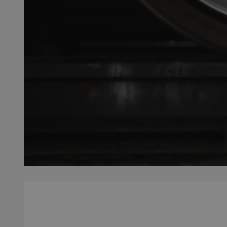
SessID
QeSessID
MvSessID
__cf_bm
__cf_bm
CookieScriptConse
VISITOR_PRIVACY_