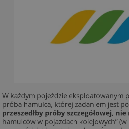
Nazwa
Nazwa
ustat_xq6z219uw9
Nazwa
__Secure-YNID
_clck
__gads
FCCDCF
MUID
__eoi
ANONCHK
_clsk
test_cookie
W każdym pojeździe eksploatowanym pr
_ga_NBM6HFESG6
próba hamulca, której zadaniem jest p
_fbp
przeszedłby próby szczegółowej, ni
OAID
hamulców w pojazdach kolejowych” (w 
MR