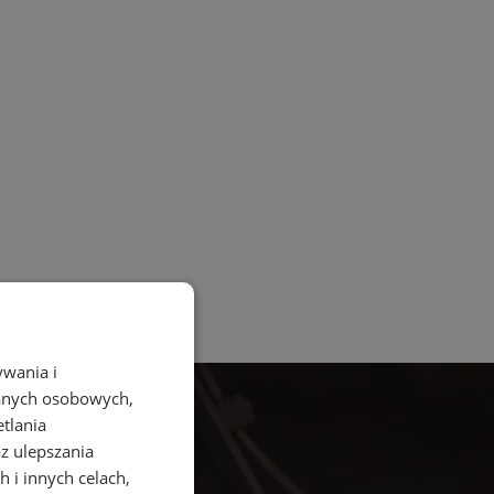
ywania i
danych osobowych,
etlania
az ulepszania
 i innych celach,