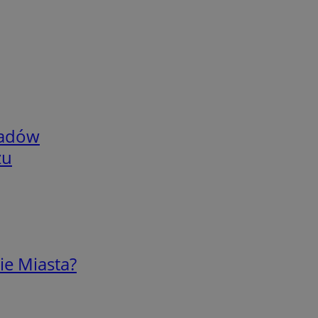
adów
zu
ie Miasta?