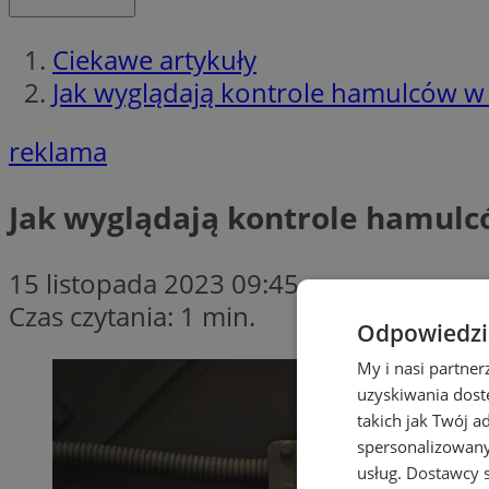
Ciekawe artykuły
Jak wyglądają kontrole hamulców w 
reklama
Jak wyglądają kontrole hamulcó
15 listopada 2023 09:45
Czas czytania: 1 min.
Odpowiedzia
My i nasi partne
uzyskiwania dost
takich jak Twój a
spersonalizowanyc
usług.
Dostawcy s