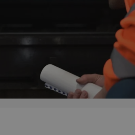
ator sesji.
ator sesji.
ator sesji.
 ludzi i botów. Jest
j, ponieważ
tów na temat
j.
 ludzi i botów. Jest
j, ponieważ
tów na temat
j.
usługę Cookie-
rencji dotyczących
est to konieczne,
działał poprawnie.
cje o zgodzie
h dotyczących
tryny. Rejestruje
ci i ustawień
ie w kolejnych
nie musi ponownie
 zwiększa wygodę i
ych.