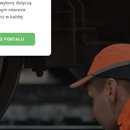
 wybory dotyczą
nym interesie
sz w każdej
DO PORTALU
esklasyfikowane
ane
owanie użytkownika i
j.