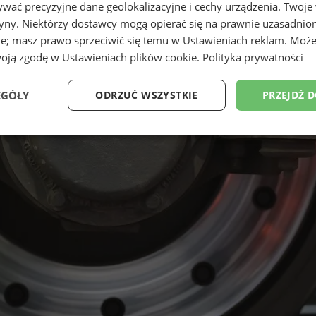
wać precyzyjne dane geolokalizacyjne i cechy urządzenia. Twoje
tryny. Niektórzy dostawcy mogą opierać się na prawnie uzasadnio
ie; masz prawo sprzeciwić się temu w
Ustawieniach reklam
. Może
woją zgodę w
Ustawieniach plików cookie
.
Polityka prywatności
EGÓŁY
ODRZUĆ WSZYSTKIE
PRZEJDŹ 
Wydajność
Targetowanie
Funkcjonalność
Ni
ezbędne
Wydajność
Targetowanie
Funkcjonalność
Niesklasyfikow
ie umożliwiają korzystanie z podstawowych funkcji strony internetowej, takich jak log
Bez niezbędnych plików cookie nie można prawidłowo korzystać ze strony internetowe
Provider
/
Okres
Opis
Domena
przechowywania