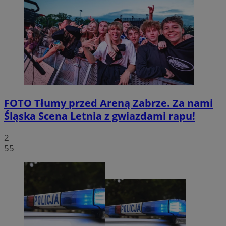
FOTO
Tłumy przed Areną Zabrze. Za nami
Śląska Scena Letnia z gwiazdami rapu!
2
55