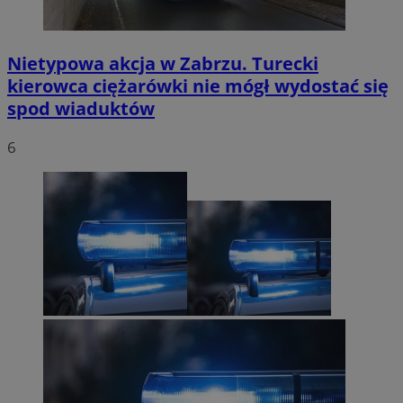
Nietypowa akcja w Zabrzu. Turecki
kierowca ciężarówki nie mógł wydostać się
spod wiaduktów
6