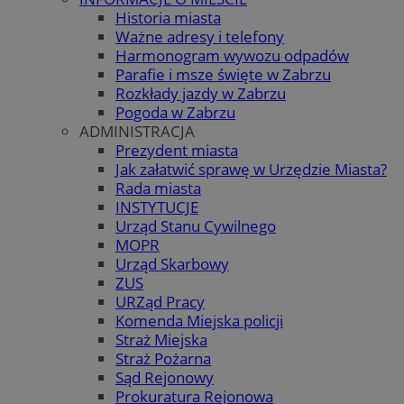
Historia miasta
Ważne adresy i telefony
Harmonogram wywozu odpadów
Parafie i msze święte w Zabrzu
Rozkłady jazdy w Zabrzu
Pogoda w Zabrzu
ADMINISTRACJA
Prezydent miasta
Jak załatwić sprawę w Urzędzie Miasta?
Rada miasta
INSTYTUCJE
Urząd Stanu Cywilnego
MOPR
Urząd Skarbowy
ZUS
URZąd Pracy
Komenda Miejska policji
Straż Miejska
Straż Pożarna
Sąd Rejonowy
Prokuratura Rejonowa