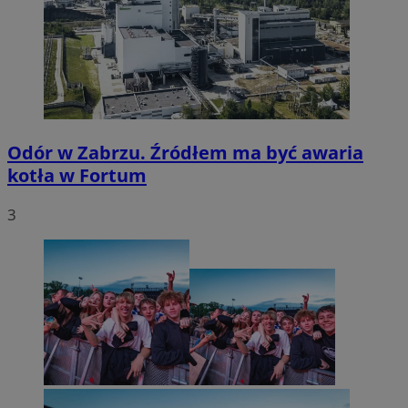
Odór w Zabrzu. Źródłem ma być awaria
kotła w Fortum
3