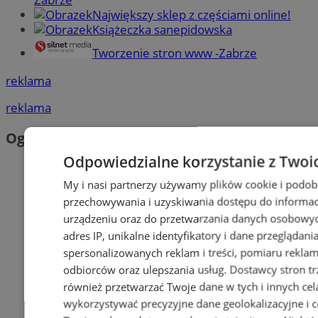
Największy sklep z częściami online!
Książeczka sanepidowska
Tworzenie stron www -Zabrze
reklama
reklama
Ogłoszenia
Odpowiedzialne korzystanie z Twoi
My i nasi partnerzy używamy plików cookie i podob
przechowywania i uzyskiwania dostępu do informac
urządzeniu oraz do przetwarzania danych osobowych
adres IP, unikalne identyfikatory i dane przeglądani
spersonalizowanych reklam i treści, pomiaru reklam i
odbiorców oraz ulepszania usług.
Dostawcy stron tr
również przetwarzać Twoje dane w tych i innych cel
wykorzystywać precyzyjne dane geolokalizacyjne i c