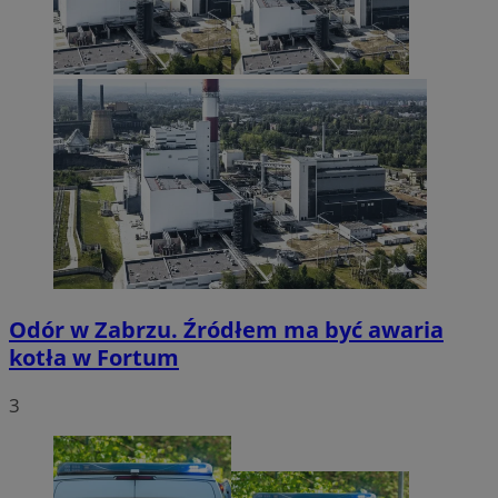
Odór w Zabrzu. Źródłem ma być awaria
kotła w Fortum
3