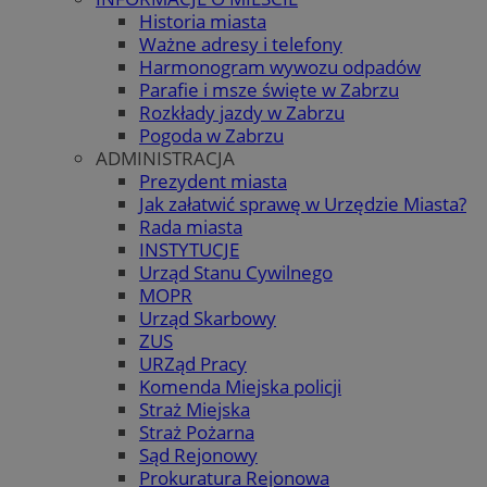
Historia miasta
Ważne adresy i telefony
Harmonogram wywozu odpadów
Parafie i msze święte w Zabrzu
Rozkłady jazdy w Zabrzu
Pogoda w Zabrzu
ADMINISTRACJA
Prezydent miasta
Jak załatwić sprawę w Urzędzie Miasta?
Rada miasta
INSTYTUCJE
Urząd Stanu Cywilnego
MOPR
Urząd Skarbowy
ZUS
URZąd Pracy
Komenda Miejska policji
Straż Miejska
Straż Pożarna
Sąd Rejonowy
Prokuratura Rejonowa