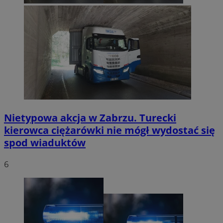
Nietypowa akcja w Zabrzu. Turecki
kierowca ciężarówki nie mógł wydostać się
spod wiaduktów
6