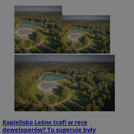
Kąpielisko Leśne trafi w ręce
deweloperów? To sugeruje były