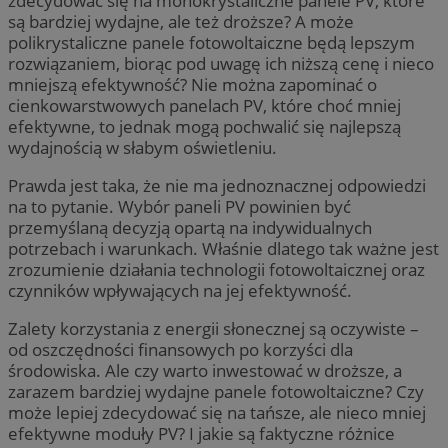
zdecydować się na monokrystaliczne panele PV, które
są bardziej wydajne, ale też droższe? A może
polikrystaliczne panele fotowoltaiczne będą lepszym
rozwiązaniem, biorąc pod uwagę ich niższą cenę i nieco
mniejszą efektywność? Nie można zapominać o
cienkowarstwowych panelach PV, które choć mniej
efektywne, to jednak mogą pochwalić się najlepszą
wydajnością w słabym oświetleniu.
Prawda jest taka, że nie ma jednoznacznej odpowiedzi
na to pytanie. Wybór paneli PV powinien być
przemyślaną decyzją opartą na indywidualnych
potrzebach i warunkach. Właśnie dlatego tak ważne jest
zrozumienie działania technologii fotowoltaicznej oraz
czynników wpływających na jej efektywność.
Zalety korzystania z energii słonecznej są oczywiste –
od oszczędności finansowych po korzyści dla
środowiska. Ale czy warto inwestować w droższe, a
zarazem bardziej wydajne panele fotowoltaiczne? Czy
może lepiej zdecydować się na tańsze, ale nieco mniej
efektywne moduły PV? I jakie są faktyczne różnice