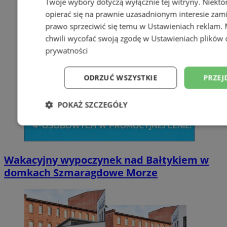
Twoje wybory dotyczą wyłącznie tej witryny. Niekt
opierać się na prawnie uzasadnionym interesie zami
prawo sprzeciwić się temu w
Ustawieniach reklam
.
chwili wycofać swoją zgodę w
Ustawieniach plików 
prywatności
ODRZUĆ WSZYSTKIE
PRZEJ
POKAŻ SZCZEGÓŁY
Niezbędne
Wydajność
Targetowani
Wakacyjny wypoczynek nad Bałtykiem w
Niesklasyfikowane
domkach Szmaragdowe Morze