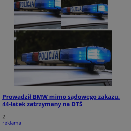
Prowadził BMW mimo sądowego zakazu.
44-latek zatrzymany na DTŚ
2
reklama