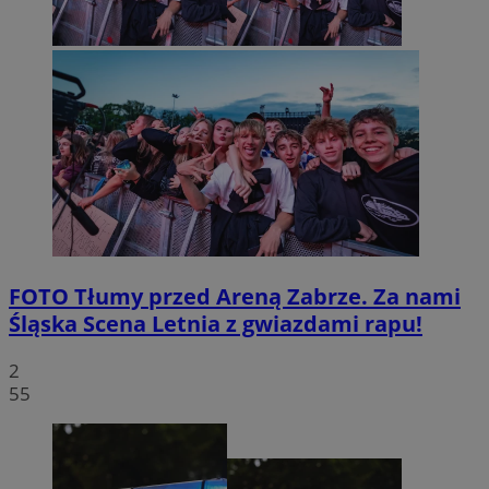
FOTO
Tłumy przed Areną Zabrze. Za nami
Śląska Scena Letnia z gwiazdami rapu!
2
55