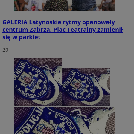
GALERIA
Latynoskie rytmy opanowały
centrum Zabrza. Plac Teatralny zamienił
się w parkiet
20