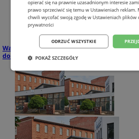
opierać się na prawnie uzasadnionym interesie zami
prawo sprzeciwić się temu w
Ustawieniach reklam
.
chwili wycofać swoją zgodę w
Ustawieniach plików 
prywatności
ODRZUĆ WSZYSTKIE
PRZEJ
Wakacyjny wypoczynek nad Bałtykiem w
domkach Szmaragdowe Morze
POKAŻ SZCZEGÓŁY
Niezbędne
Wydajność
Targetowani
Niesklasyfikowane