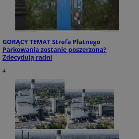
GORĄCY TEMAT
Strefa Płatnego
Parkowania zostanie poszerzona?
Zdecydują radni
4