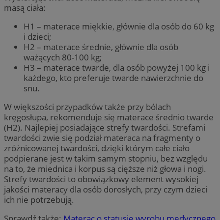
masą ciała:
H1 – materace miękkie, głównie dla osób do 60 kg
i dzieci;
H2 – materace średnie, głównie dla osób
ważących 80-100 kg;
H3 – materace twarde, dla osób powyżej 100 kg i
każdego, kto preferuje twarde nawierzchnie do
snu.
W większości przypadków także przy bólach
kręgosłupa, rekomenduje się materace średnio twarde
(H2). Najlepiej posiadające strefy twardości. Strefami
twardości zwie się podział materaca na fragmenty o
zróżnicowanej twardości, dzięki którym całe ciało
podpierane jest w takim samym stopniu, bez względu
na to, że miednica i korpus są cięższe niż głowa i nogi.
Strefy twardości to obowiązkowy element wysokiej
jakości materacy dla osób dorosłych, przy czym dzieci
ich nie potrzebują.
Sprawdź także:
Materac o statusie wyrobu medycznego