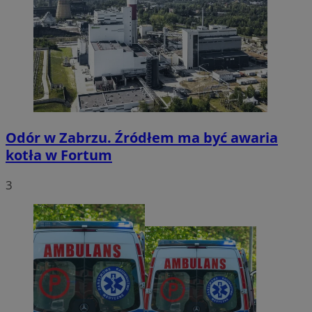
Odór w Zabrzu. Źródłem ma być awaria
kotła w Fortum
3