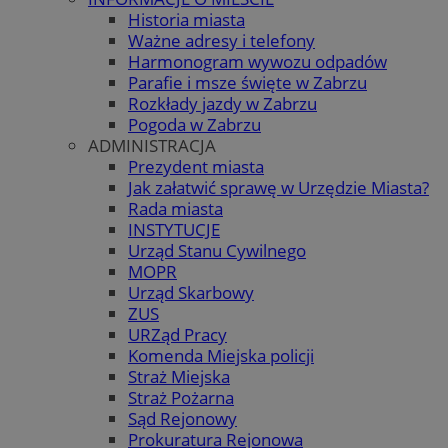
Historia miasta
Ważne adresy i telefony
Harmonogram wywozu odpadów
Parafie i msze święte w Zabrzu
Rozkłady jazdy w Zabrzu
Pogoda w Zabrzu
ADMINISTRACJA
Prezydent miasta
Jak załatwić sprawę w Urzędzie Miasta?
Rada miasta
INSTYTUCJE
Urząd Stanu Cywilnego
MOPR
Urząd Skarbowy
ZUS
URZąd Pracy
Komenda Miejska policji
Straż Miejska
Straż Pożarna
Sąd Rejonowy
Prokuratura Rejonowa