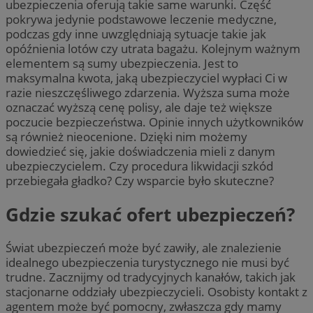
ubezpieczenia oferują takie same warunki. Część
pokrywa jedynie podstawowe leczenie medyczne,
podczas gdy inne uwzględniają sytuacje takie jak
opóźnienia lotów czy utrata bagażu. Kolejnym ważnym
elementem są sumy ubezpieczenia. Jest to
maksymalna kwota, jaką ubezpieczyciel wypłaci Ci w
razie nieszczęśliwego zdarzenia. Wyższa suma może
oznaczać wyższą cenę polisy, ale daje też większe
poczucie bezpieczeństwa. Opinie innych użytkowników
są również nieocenione. Dzięki nim możemy
dowiedzieć się, jakie doświadczenia mieli z danym
ubezpieczycielem. Czy procedura likwidacji szkód
przebiegała gładko? Czy wsparcie było skuteczne?
Gdzie szukać ofert ubezpieczeń?
Świat ubezpieczeń może być zawiły, ale znalezienie
idealnego ubezpieczenia turystycznego nie musi być
trudne. Zacznijmy od tradycyjnych kanałów, takich jak
stacjonarne oddziały ubezpieczycieli. Osobisty kontakt z
agentem może być pomocny, zwłaszcza gdy mamy