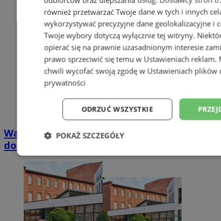
również przetwarzać Twoje dane w tych i innych cel
wykorzystywać precyzyjne dane geolokalizacyjne i c
Twoje wybory dotyczą wyłącznie tej witryny. Niekt
opierać się na prawnie uzasadnionym interesie zami
prawo sprzeciwić się temu w
Ustawieniach reklam
.
chwili wycofać swoją zgodę w
Ustawieniach plików 
prywatności
ODRZUĆ WSZYSTKIE
PRZEJ
Wakacyjny wypoczynek nad Bałtykiem w
POKAŻ SZCZEGÓŁY
domkach Szmaragdowe Morze
Niezbędne
Wydajność
Targetowani
Niesklasyfikowane