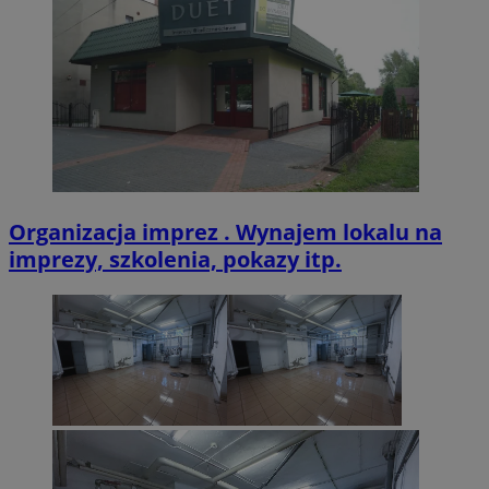
VISITOR_PRIVACY_METADATA
5 miesięcy 4
YouTube
tygodnie
.youtube.com
Organizacja imprez . Wynajem lokalu na
imprezy, szkolenia, pokazy itp.
Provider
/