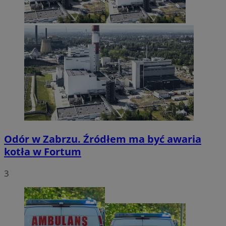
Odór w Zabrzu. Źródłem ma być awaria
kotła w Fortum
3