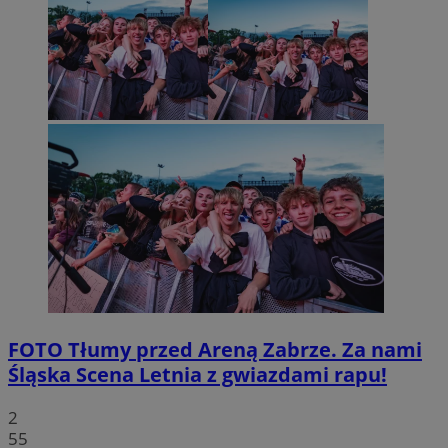
FOTO
Tłumy przed Areną Zabrze. Za nami
Śląska Scena Letnia z gwiazdami rapu!
2
55