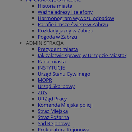
Historia miasta
Ważne adresy i telefony
Harmonogram wywozu odpadów
Parafie i msze święte w Zabrzu
Rozkłady jazdy w Zabrzu
Pogoda w Zabrzu
ADMINISTRACJA
Prezydent miasta
Jak załatwić sprawę w Urzędzie Miasta?
Rada miasta
INSTYTUCJE
Urząd Stanu Cywilnego
MOPR
Urząd Skarbowy
ZUS
URZąd Pracy
Komenda Miejska policji
Straż Miejska
Straż Pożarna
Sąd Rejonowy
Prokuratura Rejonowa