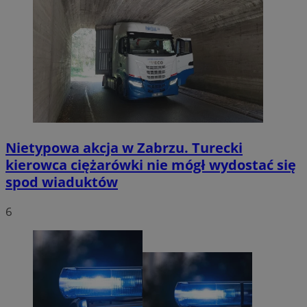
Nietypowa akcja w Zabrzu. Turecki
kierowca ciężarówki nie mógł wydostać się
spod wiaduktów
6