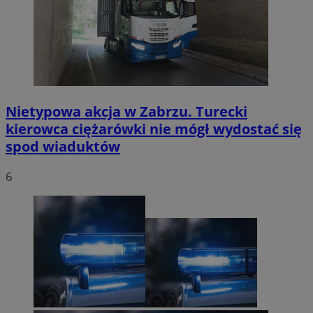
Nietypowa akcja w Zabrzu. Turecki
kierowca ciężarówki nie mógł wydostać się
spod wiaduktów
6