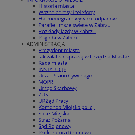
Historia miasta
Ważne adresy i telefony
Harmonogram wywozu odpadów
Parafie i msze święte w Zabrzu
Rozkłady jazdy w Zabrzu
Pogoda w Zabrzu
ADMINISTRACJA
Prezydent miasta
Jak załatwić sprawę w Urzędzie Miasta?
Rada miasta
INSTYTUCJE
Urząd Stanu Cywilnego
MOPR
Urząd Skarbowy
ZUS
URZąd Pracy
Komenda Miejska policji
Straż Miejska
Straż Pożarna
Sąd Rejonowy
Prokuratura Rejonowa