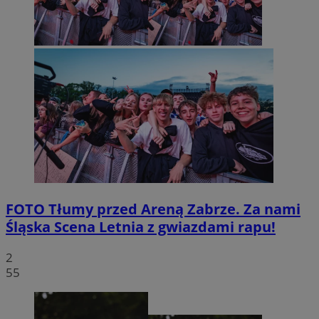
FOTO
Tłumy przed Areną Zabrze. Za nami
Śląska Scena Letnia z gwiazdami rapu!
2
55