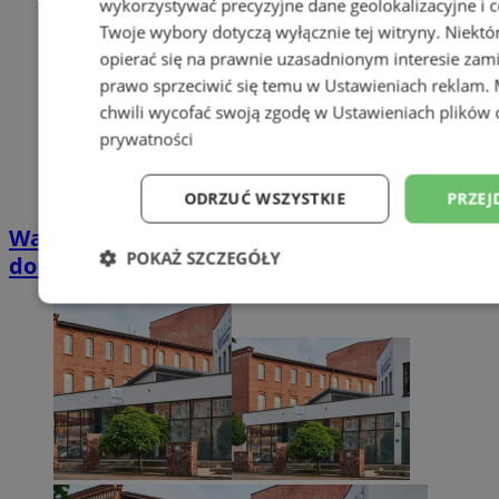
wykorzystywać precyzyjne dane geolokalizacyjne i c
Twoje wybory dotyczą wyłącznie tej witryny. Niekt
opierać się na prawnie uzasadnionym interesie zami
prawo sprzeciwić się temu w
Ustawieniach reklam
.
chwili wycofać swoją zgodę w
Ustawieniach plików 
prywatności
ODRZUĆ WSZYSTKIE
PRZEJ
Wakacyjny wypoczynek nad Bałtykiem w
POKAŻ SZCZEGÓŁY
domkach Szmaragdowe Morze
Niezbędne
Wydajność
Targetowani
Niesklasyfikowane