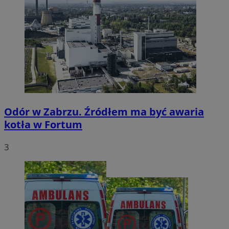
Odór w Zabrzu. Źródłem ma być awaria
kotła w Fortum
3