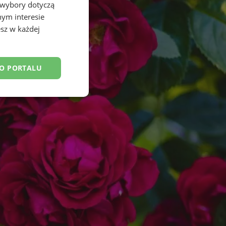
 wybory dotyczą
nym interesie
sz w każdej
DO PORTALU
esklasyfikowane
ane
owanie użytkownika i
j.