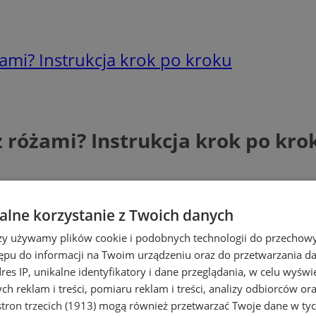
mi? Instrukcja krok po kroku
 różami? Instrukcja krok po kro
lne korzystanie z Twoich danych
rzy używamy plików cookie i podobnych technologii do przechow
ępu do informacji na Twoim urządzeniu oraz do przetwarzania 
dres IP, unikalne identyfikatory i dane przeglądania, w celu wyświ
h reklam i treści, pomiaru reklam i treści, analizy odbiorców or
tron trzecich (1913)
mogą również przetwarzać Twoje dane w tych