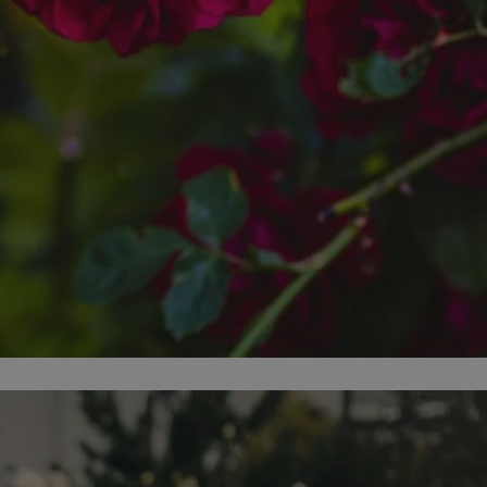
ator sesji.
ator sesji.
ator sesji.
 ludzi i botów. Jest
j, ponieważ
tów na temat
j.
 ludzi i botów. Jest
j, ponieważ
tów na temat
j.
usługę Cookie-
rencji dotyczących
est to konieczne,
działał poprawnie.
cje o zgodzie
h dotyczących
tryny. Rejestruje
ci i ustawień
ie w kolejnych
nie musi ponownie
 zwiększa wygodę i
ych.