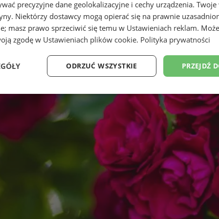
wać precyzyjne dane geolokalizacyjne i cechy urządzenia. Twoje
tryny. Niektórzy dostawcy mogą opierać się na prawnie uzasadnio
ie; masz prawo sprzeciwić się temu w
Ustawieniach reklam
. Może
woją zgodę w
Ustawieniach plików cookie
.
Polityka prywatności
EGÓŁY
ODRZUĆ WSZYSTKIE
PRZEJDŹ 
Wydajność
Targetowanie
Funkcjonalność
Ni
ezbędne
Wydajność
Targetowanie
Funkcjonalność
Niesklasyfikow
ie umożliwiają korzystanie z podstawowych funkcji strony internetowej, takich jak log
Bez niezbędnych plików cookie nie można prawidłowo korzystać ze strony internetowe
Provider
/
Okres
Opis
Domena
przechowywania