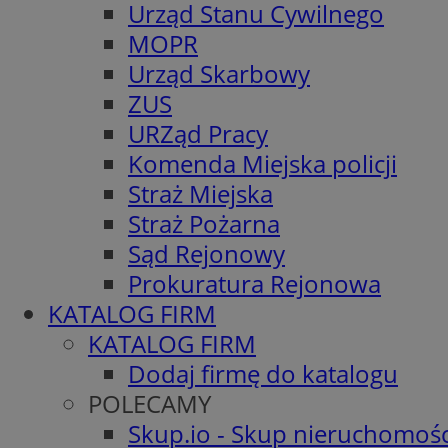
Urząd Stanu Cywilnego
MOPR
Urząd Skarbowy
ZUS
URZąd Pracy
Komenda Miejska policji
Straż Miejska
Straż Pożarna
Sąd Rejonowy
Prokuratura Rejonowa
KATALOG FIRM
KATALOG FIRM
Dodaj firmę do katalogu
POLECAMY
Skup.io - Skup nieruchomośc