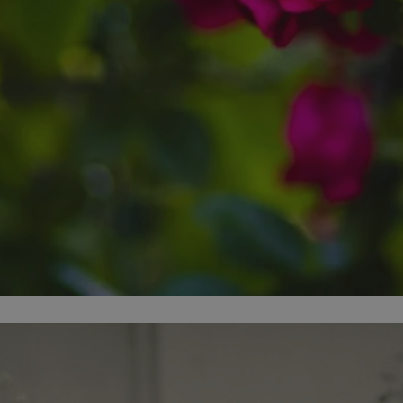
zabrze.com.pl
1 rok
Ten plik cookie przechowuje identyfik
zabrze.com.pl
1 rok
Ten plik cookie przechowuje identyfik
zabrze.com.pl
1 rok
Ten plik cookie przechowuje identyfik
29 minut 53
Ten plik cookie służy do rozróżniania
Cloudflare
sekundy
to korzystne dla strony internetowe
Inc.
umożliwia tworzenie ważnych rapor
.x.com
korzystania z jej witryny internetowe
29 minut 55
Ten plik cookie służy do rozróżniania
Cloudflare
sekund
to korzystne dla strony internetowe
Inc.
umożliwia tworzenie ważnych rapor
.twitter.com
korzystania z jej witryny internetowe
nt
4 tygodnie 2 dni
Ten plik cookie jest używany przez 
CookieScript
Script.com do zapamiętywania prefe
zabrze.com.pl
zgody użytkownika na pliki cookie. J
aby baner cookie Cookie-Script.com 
Google Privacy Policy
METADATA
5 miesięcy 4
Ten plik cookie przechowuje informa
YouTube
tygodnie
użytkownika oraz jego preferencjac
.youtube.com
prywatności podczas korzystania z wi
wybory dotyczące polityki prywatnoś
zgody, zapewniając ich przestrzegan
wizytach. Dzięki temu użytkownik 
konfigurować swoich preferencji, co
zgodność z regulacjami ochrony dan