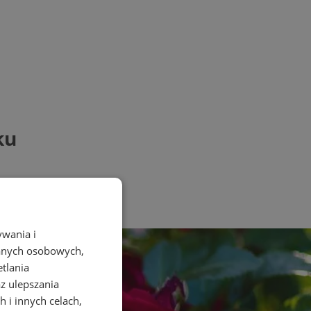
ku
ywania i
danych osobowych,
etlania
az ulepszania
 i innych celach,