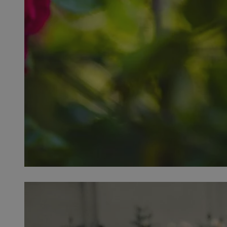
SessID
QeSessID
MvSessID
__cf_bm
__cf_bm
CookieScriptConse
VISITOR_PRIVACY_