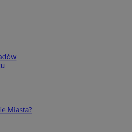
adów
zu
ie Miasta?