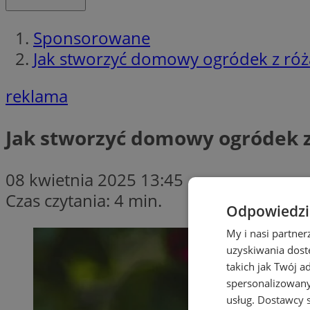
Sponsorowane
Jak stworzyć domowy ogródek z róża
reklama
Jak stworzyć domowy ogródek z
08 kwietnia 2025 13:45
Czas czytania: 4 min.
Odpowiedzia
My i nasi partne
uzyskiwania dost
takich jak Twój a
spersonalizowanyc
usług.
Dostawcy s