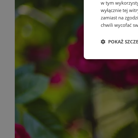
w tym wykorzysty
wyłącznie tej wi
zamiast na zgodz
chwili wycofać s
POKAŻ SZCZ
Niezbędne
Ni
Niezbędne pliki cook
zarządzanie kontem. 
Nazwa