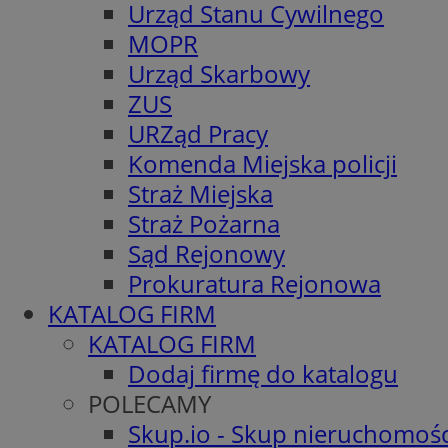
Urząd Stanu Cywilnego
MOPR
Urząd Skarbowy
ZUS
URZąd Pracy
Komenda Miejska policji
Straż Miejska
Straż Pożarna
Sąd Rejonowy
Prokuratura Rejonowa
KATALOG FIRM
KATALOG FIRM
Dodaj firmę do katalogu
POLECAMY
Skup.io - Skup nieruchomośc