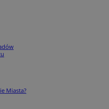
adów
zu
ie Miasta?