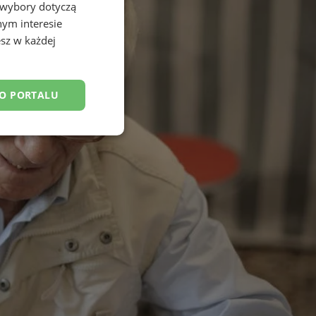
 wybory dotyczą
nym interesie
sz w każdej
DO PORTALU
esklasyfikowane
ane
owanie użytkownika i
j.