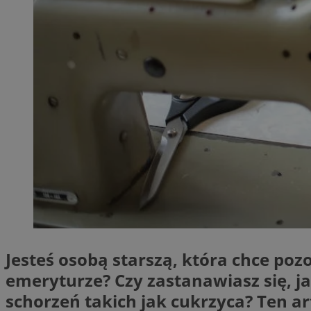
SessID
QeSessID
MvSessID
__cf_bm
__cf_bm
CookieScriptConse
VISITOR_PRIVACY_
Jesteś osobą starszą, która chce p
emeryturze? Czy zastanawiasz się, j
schorzeń takich jak cukrzyca? Ten a