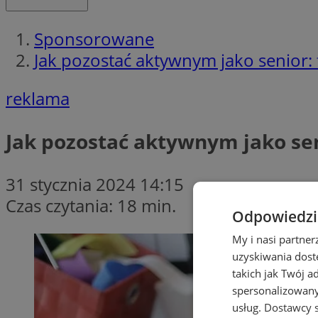
Sponsorowane
Jak pozostać aktywnym jako senior: fi
reklama
Jak pozostać aktywnym jako seni
31 stycznia 2024 14:15
Czas czytania: 18 min.
Odpowiedzia
My i nasi partne
uzyskiwania dost
takich jak Twój a
spersonalizowanyc
usług.
Dostawcy s