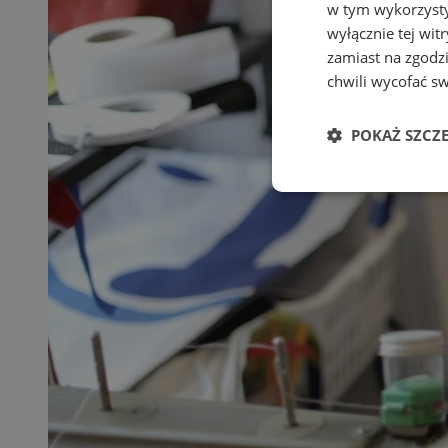
w tym wykorzysty
wyłącznie tej wi
zamiast na zgodz
chwili wycofać s
POKAŻ SZCZ
Niezbędne
Ni
Niezbędne pliki cook
zarządzanie kontem. 
Nazwa