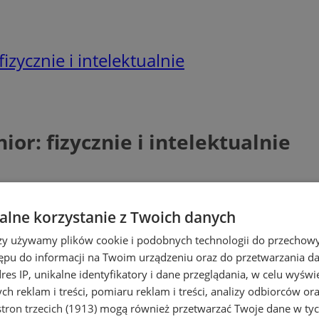
zycznie i intelektualnie
or: fizycznie i intelektualnie
lne korzystanie z Twoich danych
rzy używamy plików cookie i podobnych technologii do przechow
ępu do informacji na Twoim urządzeniu oraz do przetwarzania 
dres IP, unikalne identyfikatory i dane przeglądania, w celu wyświ
h reklam i treści, pomiaru reklam i treści, analizy odbiorców or
tron trzecich (1913)
mogą również przetwarzać Twoje dane w tych