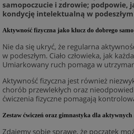
samopoczucie i zdrowie; podpowie, 
Nazwa
kondycję intelektualną w podeszłym
Nazwa
ustat_xq6z219uw9
Nazwa
__Secure-YNID
_clck
Aktywność fizyczna jako klucz do dobrego sam
__gads
Nie da się ukryć, że regularna aktywno
FCCDCF
MUID
w podeszłym. Ciało człowieka, jak każd
__eoi
Umiarkowany ruch pomaga w utrzymaniu
ANONCHK
Aktywność fizyczna jest również niezwyk
_clsk
chorób przewlekłych oraz nieodpowiedn
test_cookie
ćwiczenia fizyczne pomagają kontrolow
_ga_NBM6HFESG6
_fbp
Zestaw ćwiczeń oraz gimnastyka dla aktywnych 
OAID
Zdajemy sobie sprawę, że początek może 
MR