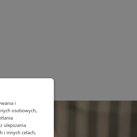
ywania i
danych osobowych,
etlania
az ulepszania
 i innych celach,