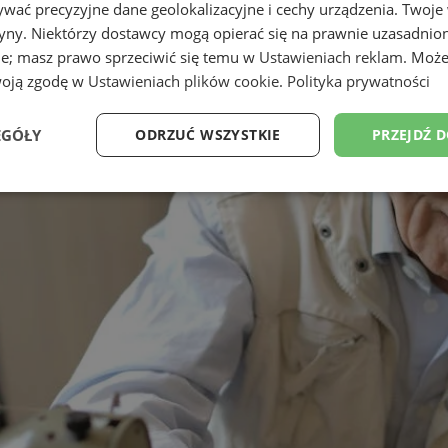
wać precyzyjne dane geolokalizacyjne i cechy urządzenia. Twoje
tryny. Niektórzy dostawcy mogą opierać się na prawnie uzasadnio
ie; masz prawo sprzeciwić się temu w
Ustawieniach reklam
. Może
woją zgodę w
Ustawieniach plików cookie
.
Polityka prywatności
EGÓŁY
ODRZUĆ WSZYSTKIE
PRZEJDŹ 
Wydajność
Targetowanie
Funkcjonalność
Ni
ezbędne
Wydajność
Targetowanie
Funkcjonalność
Niesklasyfikow
ie umożliwiają korzystanie z podstawowych funkcji strony internetowej, takich jak log
Bez niezbędnych plików cookie nie można prawidłowo korzystać ze strony internetowe
Provider
/
Okres
Opis
Domena
przechowywania