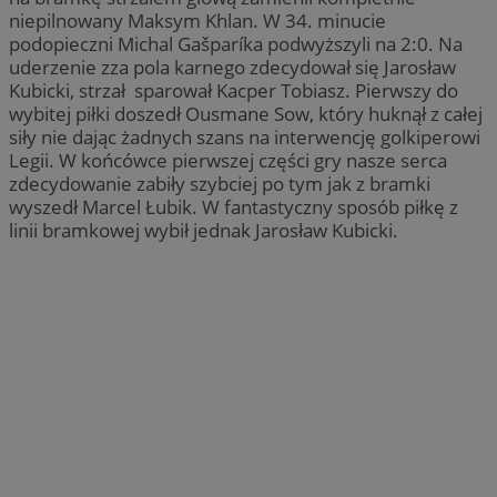
niepilnowany Maksym Khlan. W 34. minucie
podopieczni Michal Gašparíka podwyższyli na 2:0. Na
uderzenie zza pola karnego zdecydował się Jarosław
Kubicki, strzał sparował Kacper Tobiasz. Pierwszy do
wybitej piłki doszedł Ousmane Sow, który huknął z całej
siły nie dając żadnych szans na interwencję golkiperowi
Legii. W końcówce pierwszej części gry nasze serca
zdecydowanie zabiły szybciej po tym jak z bramki
wyszedł Marcel Łubik. W fantastyczny sposób piłkę z
linii bramkowej wybił jednak Jarosław Kubicki.