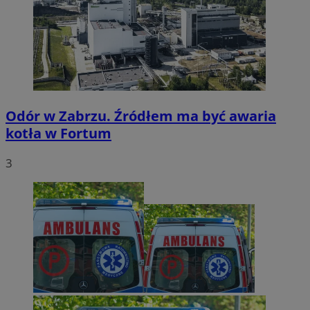
Odór w Zabrzu. Źródłem ma być awaria
kotła w Fortum
3