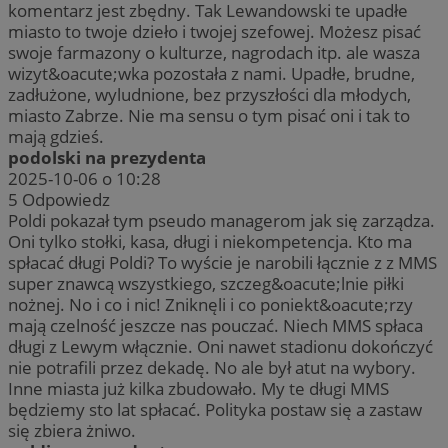
komentarz jest zbędny. Tak Lewandowski te upadłe
miasto to twoje dzieło i twojej szefowej. Możesz pisać
swoje farmazony o kulturze, nagrodach itp. ale wasza
wizyt&oacute;wka pozostała z nami. Upadłe, brudne,
zadłużone, wyludnione, bez przyszłości dla młodych,
miasto Zabrze. Nie ma sensu o tym pisać oni i tak to
mają gdzieś.
podolski na prezydenta
2025-10-06 o 10:28
5
Odpowiedz
Poldi pokazał tym pseudo managerom jak się zarządza.
Oni tylko stołki, kasa, długi i niekompetencja. Kto ma
spłacać długi Poldi? To wyście je narobili łącznie z z MMS
super znawcą wszystkiego, szczeg&oacute;lnie piłki
nożnej. No i co i nic! Zniknęli i co poniekt&oacute;rzy
mają czelność jeszcze nas pouczać. Niech MMS spłaca
długi z Lewym włącznie. Oni nawet stadionu dokończyć
nie potrafili przez dekadę. No ale był atut na wybory.
Inne miasta już kilka zbudowało. My te długi MMS
będziemy sto lat spłacać. Polityka postaw się a zastaw
się zbiera żniwo.