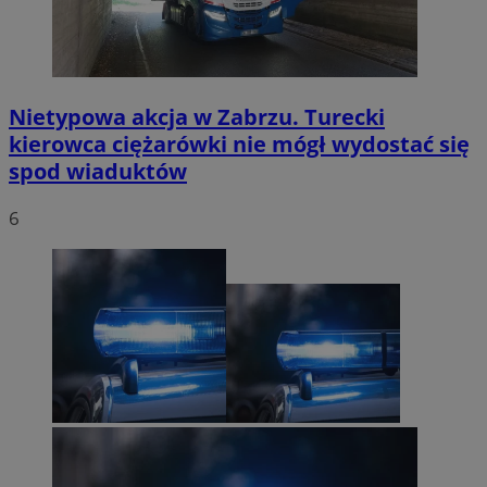
Nietypowa akcja w Zabrzu. Turecki
kierowca ciężarówki nie mógł wydostać się
spod wiaduktów
6