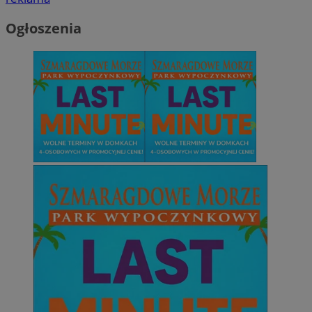
Ogłoszenia
CookieScriptConsent
4 tygodnie 2 dn
CookieScript
zabrze.com.pl
VISITOR_PRIVACY_METADATA
5 miesięcy 4
YouTube
tygodnie
.youtube.com