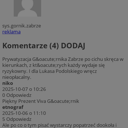
sys.gornik.zabrze
reklama
Komentarze (4)
DODAJ
Prywatyzacja G&oacute;rnika Zabrze po cichu skręca w
kierunkach, z kt&oacute;rych każdy wydaje się
ryzykowny. I dla Lukasa Podolskiego wręcz
nieopłacalny.
niko
2025-10-07 o 10:26
0
Odpowiedz
Piękny Prezent Viva G&oacute;rnik
etnograf
2025-10-06 o 11:10
5
Odpowiedz
Ale po co o tym pisać wystarczy popatrzeć dookoła i