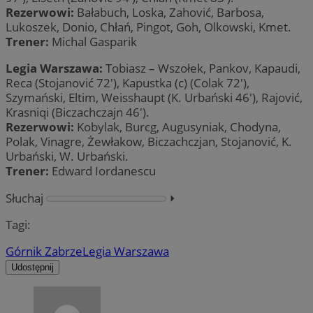
Rezerwowi:
Bałabuch, Loska, Zahović, Barbosa,
Lukoszek, Donio, Chłań, Pingot, Goh, Olkowski, Kmet.
Trener:
Michal Gasparik
Legia Warszawa:
Tobiasz – Wszołek, Pankov, Kapaudi,
Reca (Stojanović 72′), Kapustka (c) (Colak 72′),
Szymański, Eltim, Weisshaupt (K. Urbański 46′), Rajović,
Krasniqi (Biczachczajn 46′).
Rezerwowi:
Kobylak, Burcg, Augusyniak, Chodyna,
Polak, Vinagre, Żewłakow, Biczachczjan, Stojanović, K.
Urbański, W. Urbański.
Trener:
Edward Iordanescu
Słuchaj
⏵︎
Tagi:
Górnik Zabrze
Legia Warszawa
Udostępnij