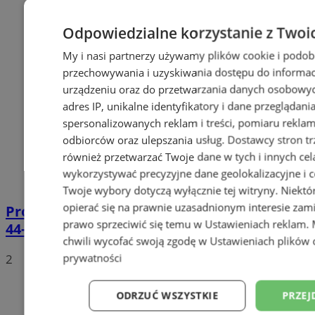
Odpowiedzialne korzystanie z Twoi
My i nasi partnerzy używamy plików cookie i podob
przechowywania i uzyskiwania dostępu do informac
urządzeniu oraz do przetwarzania danych osobowych
adres IP, unikalne identyfikatory i dane przeglądani
spersonalizowanych reklam i treści, pomiaru reklam i
odbiorców oraz ulepszania usług.
Dostawcy stron tr
również przetwarzać Twoje dane w tych i innych cel
wykorzystywać precyzyjne dane geolokalizacyjne i c
Twoje wybory dotyczą wyłącznie tej witryny. Niekt
opierać się na prawnie uzasadnionym interesie zami
Prowadził BMW mimo sądowego zakazu.
prawo sprzeciwić się temu w
Ustawieniach reklam
.
44-latek zatrzymany na DTŚ
chwili wycofać swoją zgodę w
Ustawieniach plików 
prywatności
2
ODRZUĆ WSZYSTKIE
PRZEJ