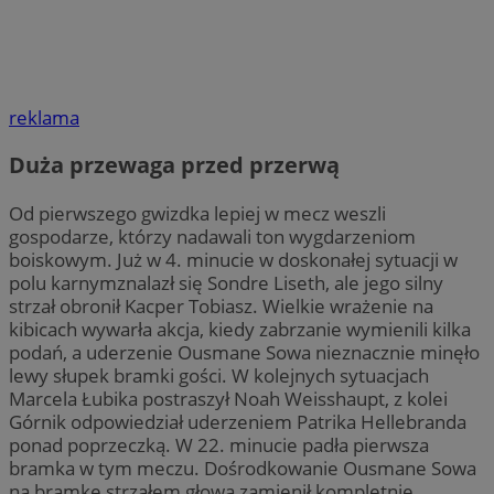
reklama
Duża przewaga przed przerwą
Od pierwszego gwizdka lepiej w mecz weszli
gospodarze, którzy nadawali ton wygdarzeniom
boiskowym. Już w 4. minucie w doskonałej sytuacji w
polu karnymznalazł się Sondre Liseth, ale jego silny
strzał obronił Kacper Tobiasz. Wielkie wrażenie na
kibicach wywarła akcja, kiedy zabrzanie wymienili kilka
podań, a uderzenie Ousmane Sowa nieznacznie minęło
lewy słupek bramki gości. W kolejnych sytuacjach
Marcela Łubika postraszył Noah Weisshaupt, z kolei
Górnik odpowiedział uderzeniem Patrika Hellebranda
ponad poprzeczką. W 22. minucie padła pierwsza
bramka w tym meczu. Dośrodkowanie Ousmane Sowa
na bramkę strzałem głową zamienił kompletnie