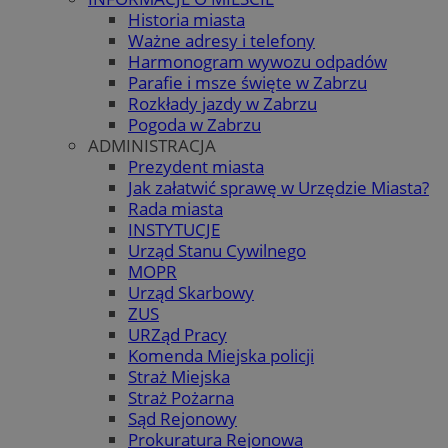
Historia miasta
Ważne adresy i telefony
Harmonogram wywozu odpadów
Parafie i msze święte w Zabrzu
Rozkłady jazdy w Zabrzu
Pogoda w Zabrzu
ADMINISTRACJA
Prezydent miasta
Jak załatwić sprawę w Urzędzie Miasta?
Rada miasta
INSTYTUCJE
Urząd Stanu Cywilnego
MOPR
Urząd Skarbowy
ZUS
URZąd Pracy
Komenda Miejska policji
Straż Miejska
Straż Pożarna
Sąd Rejonowy
Prokuratura Rejonowa