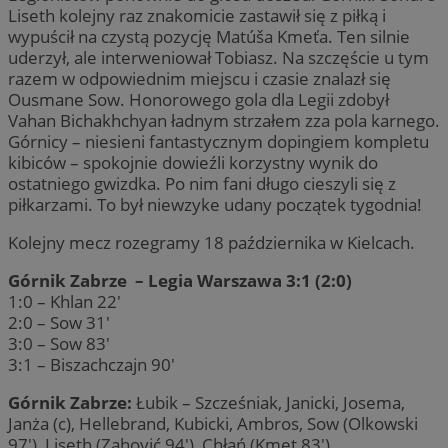
Liseth kolejny raz znakomicie zastawił się z piłką i
wypuścił na czystą pozycję Matúša Kmeťa. Ten silnie
uderzył, ale interweniował Tobiasz. Na szczęście u tym
razem w odpowiednim miejscu i czasie znalazł się
Ousmane Sow. Honorowego gola dla Legii zdobył
Vahan Bichakhchyan ładnym strzałem zza pola karnego.
Górnicy – niesieni fantastycznym dopingiem kompletu
kibiców – spokojnie dowieźli korzystny wynik do
ostatniego gwizdka. Po nim fani długo cieszyli się z
piłkarzami. To był niewzyke udany początek tygodnia!
Kolejny mecz rozegramy 18 października w Kielcach.
Górnik Zabrze – Legia Warszawa 3:1 (2:0)
1:0 – Khlan 22′
2:0 – Sow 31′
3:0 – Sow 83′
3:1 – Biszachczajn 90′
Górnik Zabrze:
Łubik – Szcześniak, Janicki, Josema,
Janża (c), Hellebrand, Kubicki, Ambros, Sow (Olkowski
97′), Liseth (Zahović 94′), Chłań (Kmet 83′).