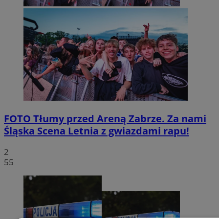
FOTO
Tłumy przed Areną Zabrze. Za nami
Śląska Scena Letnia z gwiazdami rapu!
2
55