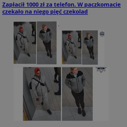
Zapłacił 1000 zł za telefon. W paczkomacie
czekało na niego pięć czekolad