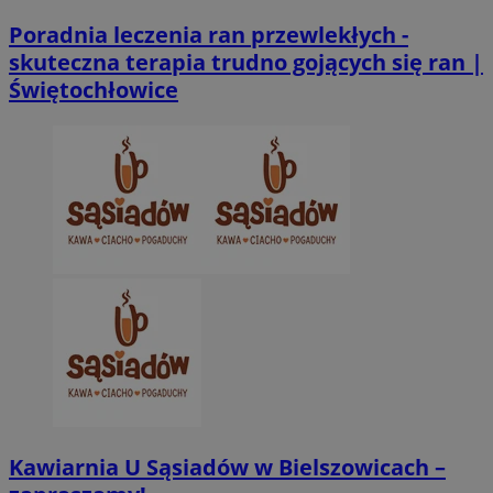
Poradnia leczenia ran przewlekłych -
skuteczna terapia trudno gojących się ran |
CookieScriptConsent
4 tygodnie 2 dn
CookieScript
Świętochłowice
zabrze.com.pl
VISITOR_PRIVACY_METADATA
5 miesięcy 4
YouTube
tygodnie
.youtube.com
Kawiarnia U Sąsiadów w Bielszowicach –