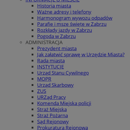
Historia miasta
Ważne adresy i telefony
Harmonogram wywozu odpadów
Parafie i msze święte w Zabrzu
Rozkłady jazdy w Zabrzu
Pogoda w Zabrzu
ADMINISTRACJA
Prezydent miasta
Jak załatwić sprawę w Urzędzie Miasta?
Rada miasta
INSTYTUCJE
Urząd Stanu Cywilnego
MOPR
Urząd Skarbowy
ZUS
URZąd Pracy
Komenda Miejska policji
Straż Miejska
Straż Pożarna
Sąd Rejonowy
Prokuratura Rejonowa