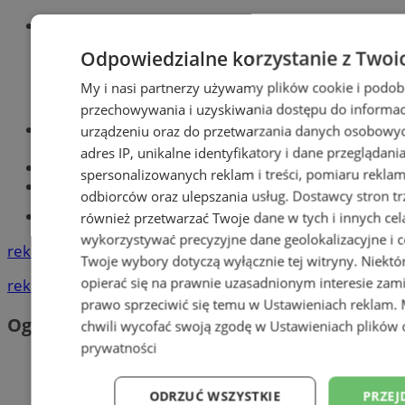
Wiadomości sportowe
Odpowiedzialne korzystanie z Twoi
My i nasi partnerzy używamy plików cookie i podob
przechowywania i uzyskiwania dostępu do informac
Optyk, okulista
urządzeniu oraz do przetwarzania danych osobowych
Zabrze
adres IP, unikalne identyfikatory i dane przeglądani
Największy sklep z częściami online!
spersonalizowanych reklam i treści, pomiaru reklam i
Książeczka sanepidowska
odbiorców oraz ulepszania usług.
Dostawcy stron tr
Tworzenie stron www -Zabrze
również przetwarzać Twoje dane w tych i innych cel
wykorzystywać precyzyjne dane geolokalizacyjne i c
reklama
Twoje wybory dotyczą wyłącznie tej witryny. Niekt
opierać się na prawnie uzasadnionym interesie zami
reklama
prawo sprzeciwić się temu w
Ustawieniach reklam
.
Ogłoszenia
chwili wycofać swoją zgodę w
Ustawieniach plików 
prywatności
ODRZUĆ WSZYSTKIE
PRZEJ