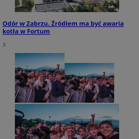
Odór w Zabrzu. Źródłem ma być awaria
kotła w Fortum
3