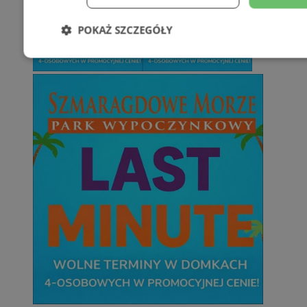
POKAŻ SZCZEGÓŁY
Niezbędne
Wydajność
Targetowani
Niesklasyfikowane
Niezbędne
Wydajność
Targetowanie
Funkcjonalno
Niezbędne pliki cookie umożliwiają korzystanie z podstawowych fun
takich jak logowanie użytkownika i zarządzanie kontem. Bez niezb
można prawidłowo korzystać ze strony internetowej.
Provider
/
Okres
Nazwa
Domena
przechowywani