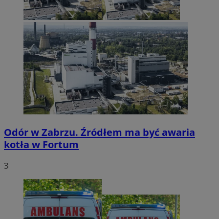
Odór w Zabrzu. Źródłem ma być awaria
kotła w Fortum
3