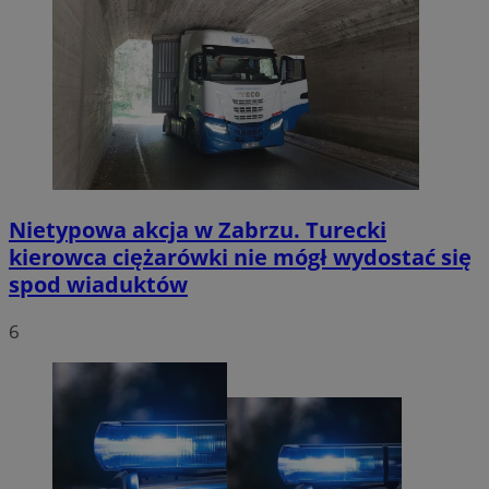
Nietypowa akcja w Zabrzu. Turecki
kierowca ciężarówki nie mógł wydostać się
spod wiaduktów
6