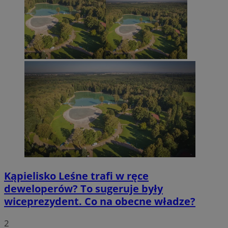
Kąpielisko Leśne trafi w ręce
deweloperów? To sugeruje były
wiceprezydent. Co na obecne władze?
2