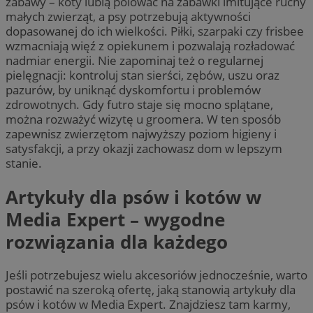
zabawy – koty lubią polować na zabawki imitujące ruchy
małych zwierząt, a psy potrzebują aktywności
dopasowanej do ich wielkości. Piłki, szarpaki czy frisbee
wzmacniają więź z opiekunem i pozwalają rozładować
nadmiar energii. Nie zapominaj też o regularnej
pielęgnacji: kontroluj stan sierści, zębów, uszu oraz
pazurów, by uniknąć dyskomfortu i problemów
zdrowotnych. Gdy futro staje się mocno splątane,
można rozważyć wizytę u groomera. W ten sposób
zapewnisz zwierzętom najwyższy poziom higieny i
satysfakcji, a przy okazji zachowasz dom w lepszym
stanie.
Artykuły dla psów i kotów w
Media Expert – wygodne
rozwiązania dla każdego
Jeśli potrzebujesz wielu akcesoriów jednocześnie, warto
postawić na szeroką ofertę, jaką stanowią artykuły dla
psów i kotów w Media Expert. Znajdziesz tam karmy,