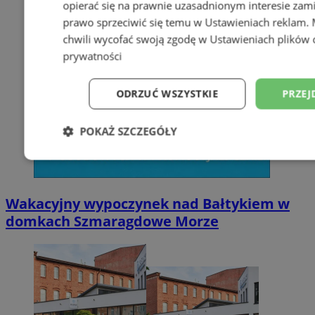
opierać się na prawnie uzasadnionym interesie zami
prawo sprzeciwić się temu w
Ustawieniach reklam
.
chwili wycofać swoją zgodę w
Ustawieniach plików 
prywatności
ODRZUĆ WSZYSTKIE
PRZEJ
POKAŻ SZCZEGÓŁY
Niezbędne
Wydajność
Targetowani
Wakacyjny wypoczynek nad Bałtykiem w
Niesklasyfikowane
domkach Szmaragdowe Morze