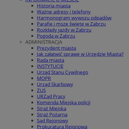
Historia miasta
Ważne adresy i telefony
Harmonogram wywozu odpadów
Parafie i msze święte w Zabrzu
Rozkłady jazdy w Zabrzu
Pogoda w Zabrzu
ADMINISTRACJA
Prezydent miasta
Jak załatwić sprawę w Urzędzie Miasta?
Rada miasta
INSTYTUCJE
Urząd Stanu Cywilnego
MOPR
Urząd Skarbowy
ZUS
URZąd Pracy
Komenda Miejska policji
Straż Miejska
Straż Pożarna
Sąd Rejonowy
Prokuratura Rejonowa