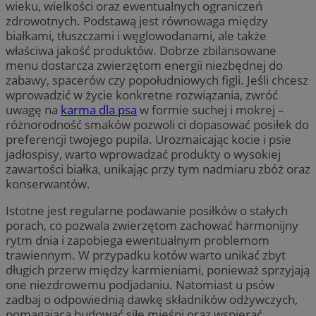
wieku, wielkości oraz ewentualnych ograniczeń
zdrowotnych. Podstawą jest równowaga między
białkami, tłuszczami i węglowodanami, ale także
właściwa jakość produktów. Dobrze zbilansowane
menu dostarcza zwierzętom energii niezbędnej do
zabawy, spacerów czy popołudniowych figli. Jeśli chcesz
wprowadzić w życie konkretne rozwiązania, zwróć
uwagę na
karma dla psa
w formie suchej i mokrej –
różnorodność smaków pozwoli ci dopasować posiłek do
preferencji twojego pupila. Urozmaicając kocie i psie
jadłospisy, warto wprowadzać produkty o wysokiej
zawartości białka, unikając przy tym nadmiaru zbóż oraz
konserwantów.
Istotne jest regularne podawanie posiłków o stałych
porach, co pozwala zwierzętom zachować harmonijny
rytm dnia i zapobiega ewentualnym problemom
trawiennym. W przypadku kotów warto unikać zbyt
długich przerw między karmieniami, ponieważ sprzyjają
one niezdrowemu podjadaniu. Natomiast u psów
zadbaj o odpowiednią dawkę składników odżywczych,
pomagającą budować siłę mięśni oraz wspierać