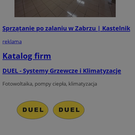
przeg
Goo
w jed
ust
użyt
prz
celó
odw
anali
wit
coo
Sprzątanie po zalaniu w Zabrzu | Kastelnik
_ga_NBM6HFESG6
.zabrze.com.pl
1 rok 1 miesiąc
Ten p
używ
_fbp
2 miesiące 4
Uży
Meta Platform
Googl
tygodnie
Fac
Inc.
reklama
do u
dos
.zabrze.com.pl
stanu
pr
rek
Katalog firm
OAID
1 rok
Powi
OpenX
jak
plat
cza
Technologies
rekl
re
Inc.
bane
zew
reklama.silnet.pl
DUEL - Systemy Grzewcze i Klimatyzacje
dla 
Rejes
MR
1 tydzień
To 
Microsoft
zosta
coo
Corporation
Fotowoltaika, pompy ciepła, klimatyzacja
wyśw
któ
.c.clarity.ms
okreś
pom
Podo
wyk
tylko
int
zwięk
wew
skute
do ki
MUID
1 rok
Ten
Microsoft
użyt
pow
Corporation
Jako 
prz
.bing.com
admin
jak
możn
ide
do śl
uży
różn