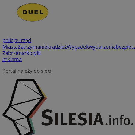
to 
dome
wb
skr
_ga
1 rok 1 miesiąc
Ta na
Google LLC
Mic
cooki
.zabrze.com.pl
Pow
powi
się
Googl
się
co st
dom
aktua
umo
pows
uży
policja
Urząd
używa
Miasta
Zatrzymanie
kradzież
Wypadek
wydarzenia
bezpiec
anali
__Secure-
.youtube.com
5 miesięcy 4
Uży
Googl
ROLLOUT_TOKEN
tygodnie
You
Zabrze
narkotyki
cooki
zar
reklama
rozró
wdr
unik
eks
użyt
Pom
Portal należy do sieci
popr
kon
przyp
now
loso
zmi
wyge
wyś
liczb
uży
ident
ram
klien
wdr
uwzg
zap
każd
doś
stron
dan
służy
pod
dany
eks
doty
odwi
IDE
1 rok 2 miesiące
Ten
Google LLC
sesji
ust
.doubleclick.net
potr