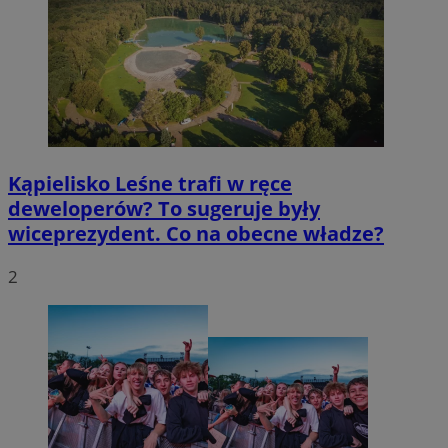
Kąpielisko Leśne trafi w ręce
deweloperów? To sugeruje były
wiceprezydent. Co na obecne władze?
2