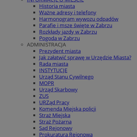
Historia miasta
Ważne adresy i telefony
Harmonogram wywozu odpadów
Parafie i msze święte w Zabrzu
Rozkłady jazdy w Zabrzu
Pogoda w Zabrzu
ADMINISTRACJA
Prezydent miasta
Jak załatwić sprawę w Urzędzie Miasta?
Rada miasta
INSTYTUCJE
Urząd Stanu Cywilnego
MOPR
Urząd Skarbowy
ZUS
URZąd Pracy
Komenda Miejska policji
Straż Miejska
Straż Pożarna
Sąd Rejonowy
Prokuratura Rejonowa