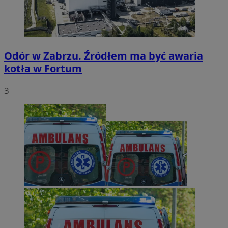
Odór w Zabrzu. Źródłem ma być awaria
kotła w Fortum
3