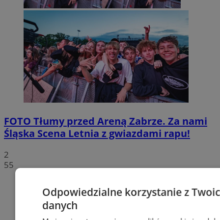
FOTO
Tłumy przed Areną Zabrze. Za nami
Śląska Scena Letnia z gwiazdami rapu!
2
55
Odpowiedzialne korzystanie z Twoi
danych