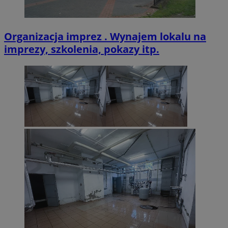
prz
.clarity.ms
FCCDCF
.zabrze.com.pl
1 rok 4 tygodnie
Ten p
jak
używ
ide
anali
uży
wewnę
to 
Organizacja imprez . Wynajem lokalu na
opera
wb
imprezy, szkolenia, pokazy itp.
skr
__eoi
.zabrze.com.pl
5 miesięcy 4
Ten p
Mic
tygodnie
używ
Pow
nagr
się
zaan
się
użytk
dom
inter
umo
inter
uży
poma
popr
ANONCHK
9 minut 55
Ten
Microsoft
dośw
sekund
zaw
Corporation
użytk
tym
.c.clarity.ms
anal
uży
wyda
kor
inter
int
wsz
_clsk
23 godziny 59
Ten p
Microsoft
któ
minut
powi
.zabrze.com.pl
koń
opro
zob
Micro
odw
analy
wit
używ
prze
test_cookie
15 minut
Ten
Google LLC
infor
ust
.doubleclick.net
użytk
Dou
łącze
wła