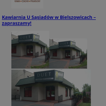
Kawiarnia U Sąsiadów w Bielszowicach –
zapraszamy!
Provider
/
Nazwa
Domena
pr
Provider
/
Okres
Nazwa
Opis
ustat_xq6z219uw9556wnynjjmc3hqm16ysi
.ustat.info
Domena
Provider
/
przechowywania
Okres
Nazwa
Opi
Domena
przechowywania
__Secure-YNID
.youtube.com
5
_clck
.zabrze.com.pl
11 miesięcy 4
Ten p
tygodnie
używ
__gads
1 rok
Ten
Google LLC
śledz
pow
.zabrze.com.pl
użyt
Dou
zaan
Pub
stron
Goo
inter
jes
celu
rek
dośw
któ
użyt
zar
funkc
stron
MUID
1 rok
Ten
Microsoft
inter
pow
Corporation